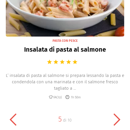
PASTA CON PESCE
Insalata di pasta al salmone
L’ insalata di pasta al salmone si prepara lessando la pasta e
condendola con una marinata e con il salmone fresco
tagliato a ...
FACILE
1h 50m
5
di
10