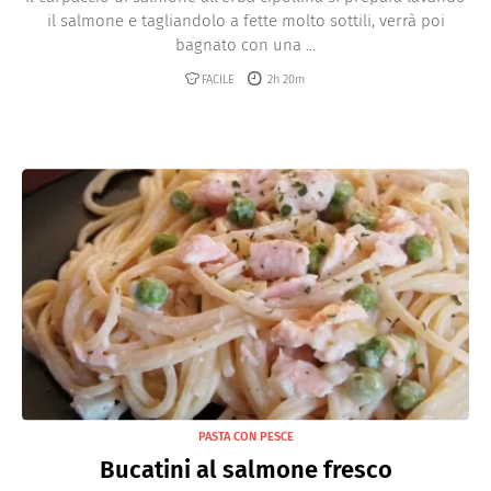
il salmone e tagliandolo a fette molto sottili, verrà poi
bagnato con una ...
FACILE
2h 20m
PASTA CON PESCE
Bucatini al salmone fresco