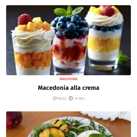
MACEDONIA
Macedonia alla crema
FACILE
1h 30m