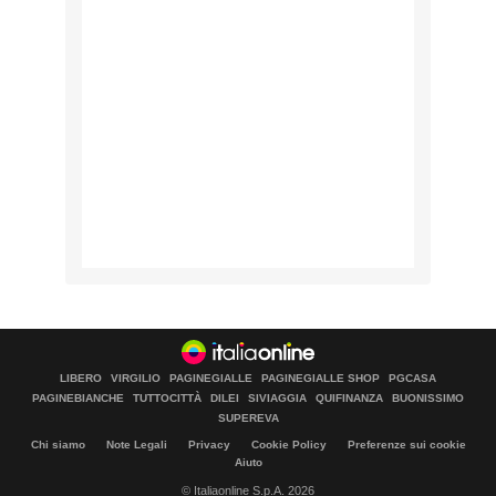
LIBERO
VIRGILIO
PAGINEGIALLE
PAGINEGIALLE SHOP
PGCASA
PAGINEBIANCHE
TUTTOCITTÀ
DILEI
SIVIAGGIA
QUIFINANZA
BUONISSIMO
SUPEREVA
Chi siamo
Note Legali
Privacy
Cookie Policy
Preferenze sui cookie
Aiuto
© Italiaonline S.p.A. 2026