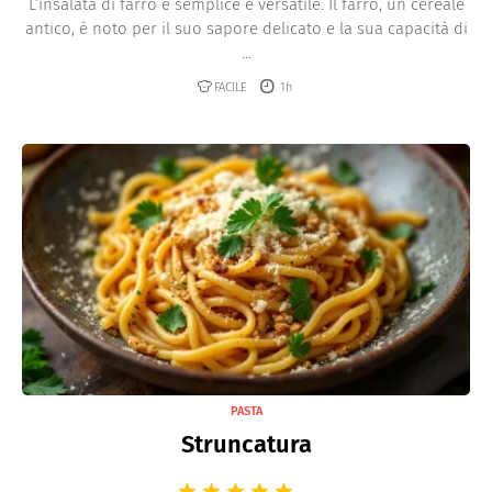
L’insalata di farro è semplice e versatile. Il farro, un cereale
antico, è noto per il suo sapore delicato e la sua capacità di
...
FACILE
1h
PASTA
Struncatura