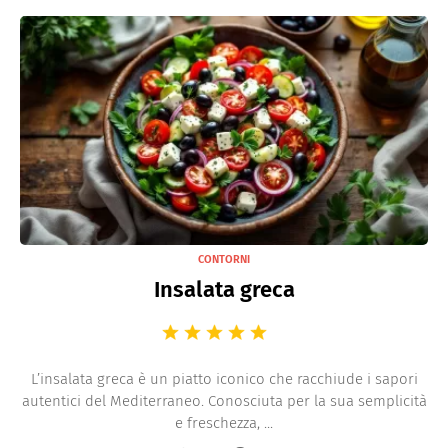
CONTORNI
Insalata greca
L’insalata greca è un piatto iconico che racchiude i sapori
autentici del Mediterraneo. Conosciuta per la sua semplicità
e freschezza, ...