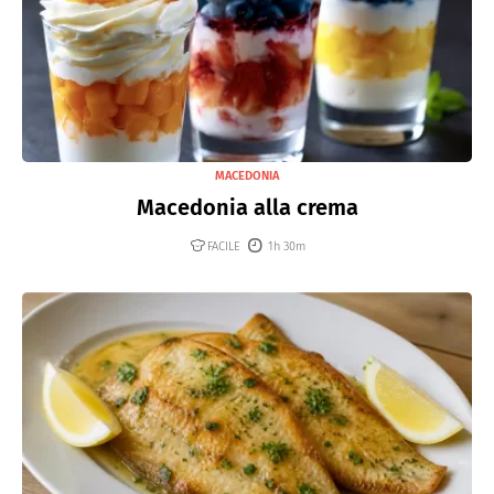
MACEDONIA
Macedonia alla crema
FACILE
1h 30m