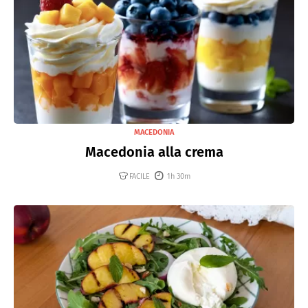
MACEDONIA
Macedonia alla crema
FACILE
1h 30m