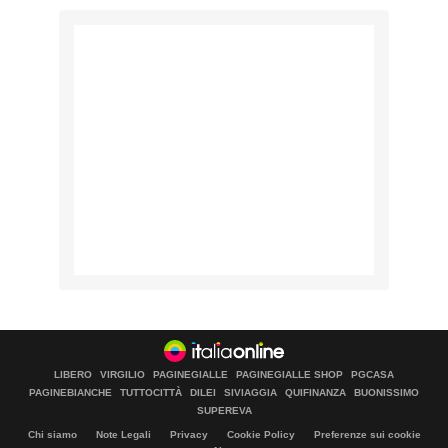
LIBERO
VIRGILIO
PAGINEGIALLE
PAGINEGIALLE SHOP
PGCASA
PAGINEBIANCHE
TUTTOCITTÀ
DILEI
SIVIAGGIA
QUIFINANZA
BUONISSIMO
SUPEREVA
Chi siamo
Note Legali
Privacy
Cookie Policy
Preferenze sui cookie