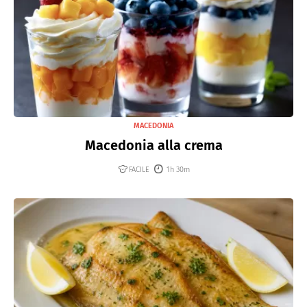
MACEDONIA
Macedonia alla crema
FACILE
1h 30m