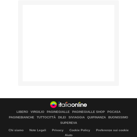
LIBERO
VIRGILIO
PAGINEGIALLE
PAGINEGIALLE SHOP
PGCASA
PAGINEBIANCHE
TUTTOCITTÀ
DILEI
SIVIAGGIA
QUIFINANZA
BUONISSIMO
SUPEREVA
Chi siamo
Note Legali
Privacy
Cookie Policy
Preferenze sui cookie
Aiuto