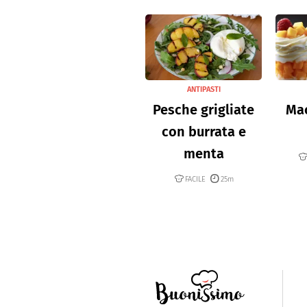
ANTIPASTI
Pesche grigliate
Mac
con burrata e
menta
FACILE
25m