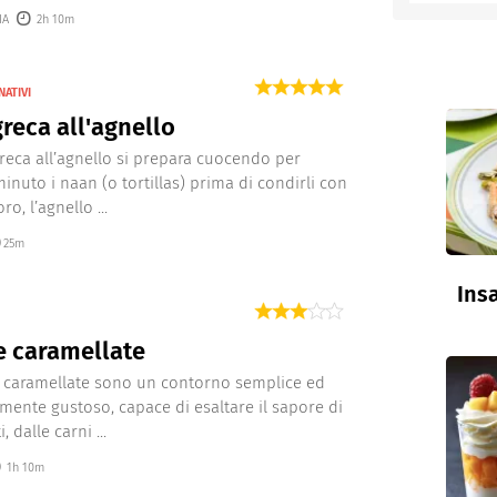
IA
2h 10m
entino
NATIVI
greca all'agnello
greca all’agnello si prepara cuocendo per
inuto i naan (o tortillas) prima di condirli con
o, l’agnello ...
25m
Insa
e caramellate
e caramellate sono un contorno semplice ed
lmente gustoso, capace di esaltare il sapore di
i, dalle carni ...
1h 10m