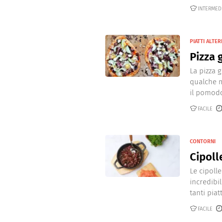
Dolci
Pasqua
INTERMED
San Val
PIATTI ALTER
Pizza 
La pizza 
qualche m
il pomodor
FACILE
CONTORNI
Cipoll
Le cipoll
incredibi
tanti piatt
FACILE