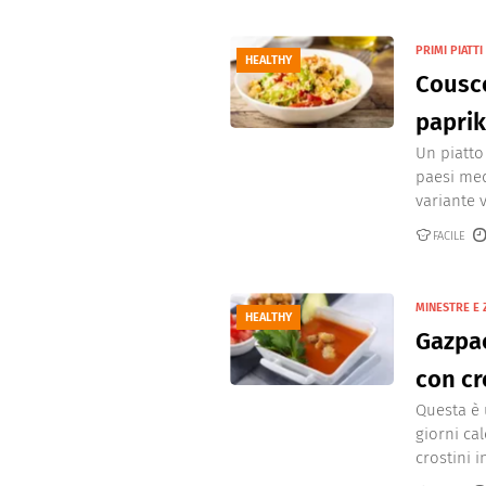
PRIMI PIATTI
HEALTHY
Cousco
papri
Un piatto
paesi med
variante v
FACILE
MINESTRE E 
HEALTHY
Gazpa
con cr
Questa è u
giorni ca
crostini in