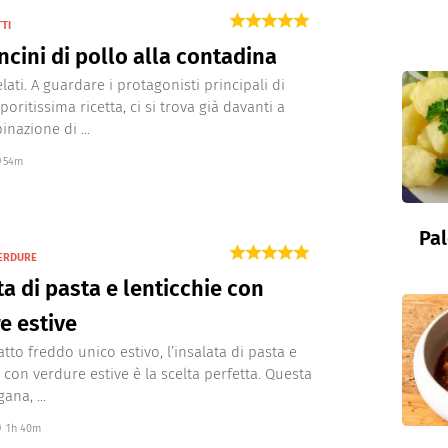
TTI
cini di pollo alla contadina
lati. A guardare i protagonisti principali di
oritissima ricetta, ci si trova già davanti a
nazione di ...
54m
Pal
VERDURE
ta di pasta e lenticchie con
e estive
tto freddo unico estivo, l’insalata di pasta e
e con verdure estive è la scelta perfetta. Questa
ana, ...
1h 40m