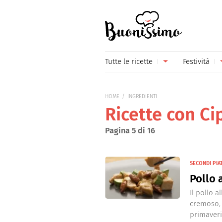
Buonissimo
Tutte le ricette
Festività
Antipasti
Capoda
HOME
INGREDIENTI
Primi piatti
Carneva
Ricette con Ci
Secondi piatti
Festa d
Pagina 5 di 16
Piatti unici
Festa d
SECONDI PIA
Contorni
Festa d
Pollo 
Formaggi
Hallow
Il pollo 
cremoso, 
Frutta
Natale
primaveril