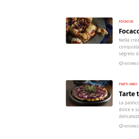
FOCACCIA
Focacc
Nella cre
conquista 
segreto di
INTERMED
PIATTI UNICI
Tarte 
La pastic
dolce e s
delicatezza
INTERMED