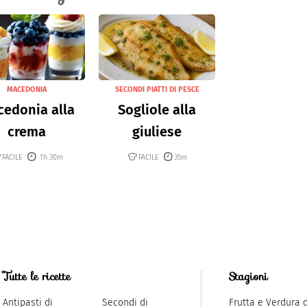
MACEDONIA
SECONDI PIATTI DI PESCE
edonia alla
Sogliole alla
crema
giuliese
FACILE
1h 30m
FACILE
35m
Tutte le ricette
Stagioni
Antipasti di
Secondi di
Frutta e Verdura 