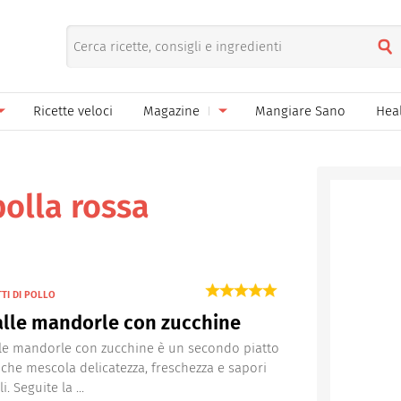
Ricette veloci
Magazine
Mangiare Sano
Hea
nno
Gelati
News
le
Pane pizza focacce
polla rossa
ella Donna
Salse e sughi
ella Mamma
Marmellate e confetture
TTI DI POLLO
el Papà
Conserve
alle mandorle con zucchine
een
Ricette di base
alle mandorle con zucchine è un secondo piatto
che mescola delicatezza, freschezza e sapori
Bevande
i. Seguite la ...