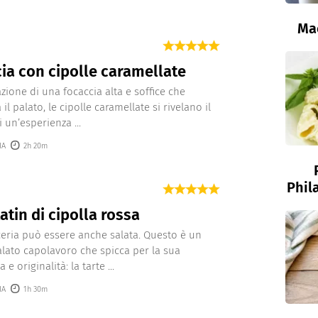
Ma
ia con cipolle caramellate
azione di una focaccia alta e soffice che
il palato, le cipolle caramellate si rivelano il
 un’esperienza ...
IA
2h 20m
Phil
tatin di cipolla rossa
ceria può essere anche salata. Questo è un
alato capolavoro che spicca per la sua
 e originalità: la tarte ...
IA
1h 30m