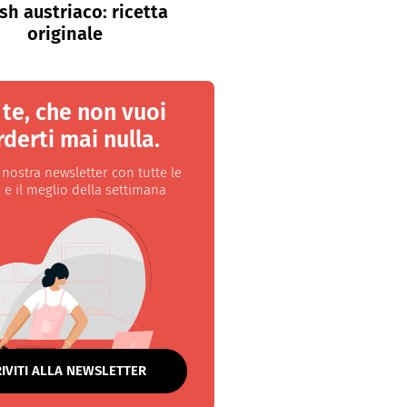
sh austriaco: ricetta
originale
 te, che non vuoi
derti mai nulla.
a nostra newsletter con tutte le
 e il meglio della settimana
RIVITI ALLA NEWSLETTER