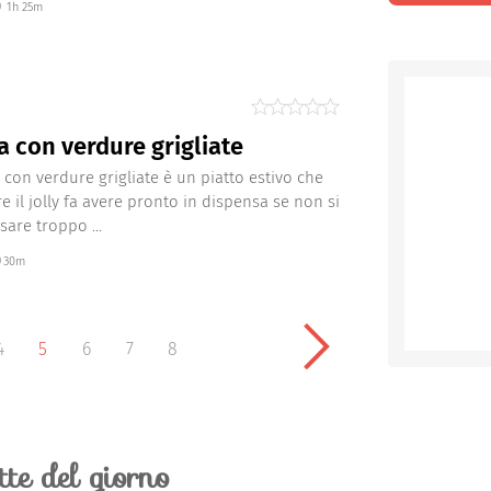
1h 25m
la con verdure grigliate
a con verdure grigliate è un piatto estivo che
e il jolly fa avere pronto in dispensa se non si
sare troppo ...
30m
4
5
6
7
8
ette del giorno