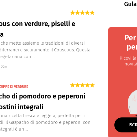
Gula
us con verdure, piselli e
ka
Per
 che mette assieme le tradizioni di diversi
per
iterranei è sicuramente il Couscous. Questa
egetariana con ...
Ricevi l
novità
30m
ZUPPE DI VERDURE
cho di pomodoro e peperoni
ostini integrali
na ricetta fresca e leggera, perfetta per i
ldi. Il Gazpacho di pomodoro e peperoni con
ISC
tegrali è un ...