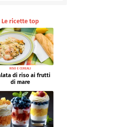
Senza uova
Ricette light
Le ricette top
RISO E CEREALI
lata di riso ai frutti
di mare