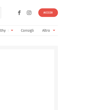
ACCEDI
lthy
Consigli
Altro
Ricette vegetariane
Ingredienti
Ricette vegane
Vini & Birre
Senza glutine
Cucina regionale
Senza lattosio
Cucina internazionale
Senza zucchero
Esperti
Senza burro
Contatti
Senza lievito