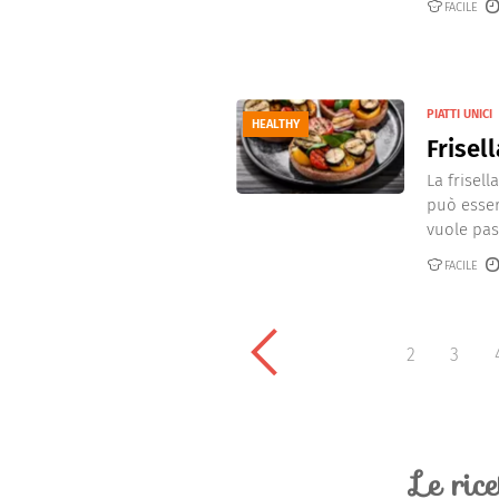
FACILE
PIATTI UNICI
HEALTHY
Frisel
La frisell
può esser
vuole pas
FACILE
2
3
Le ric