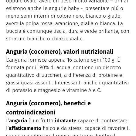
oppure ovale, avere un peso molto variabile – ormai
esistono anche le angurie baby -, presentare più o
meno semi interni di colore nero, bianco o giallo,
avere la polpa rossa, arancione, gialla o bianca. La
buccia è comunque liscia, dura e verde brillante, con
striature bianche o chiazze gialle.
Anguria (cocomero), valori nutrizionali
L’anguria fornisce appena 16 calorie ogni 100 g. È
formata per il 90% di acqua, contiene un discreto
quantitativo di zuccheri, a differenza di proteine e
grassi quasi assenti. Interessanti anche i quantitativi
di potassio e magnesio e vitamine A e C.
Anguria (cocomero), benefici e
controindicazioni
L’
anguria
è un frutto
idratante
capace di contrastare
l’
affaticamento
fisico e da stress, capace di favorire il
sonno e migliorare il riposo notturno. Inoltre il