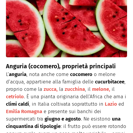
Anguria (cocomero), proprietà principali
L’
anguria
, nota anche come
cocomero
o melone
d’acqua, appartiene alla famiglia delle
cucurbitacee
,
proprio come la
zucca,
la
zucchina
, il
melone,
il
cetriolo
. È una pianta originaria dell’Africa che ama i
climi caldi
, in Italia coltivata soprattutto in
Lazio
ed
Emilia Romagna
e presente sui banchi dei
supermercati tra
giugno e agosto
. Ne esistono
una
cinquantina di tipologie
: il frutto può essere rotondo