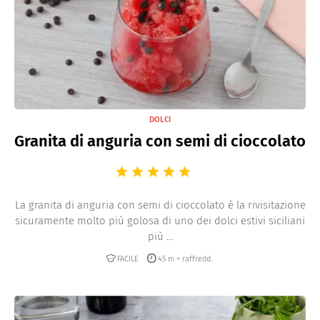
DOLCI
Granita di anguria con semi di cioccolato
La granita di anguria con semi di cioccolato è la rivisitazione
sicuramente molto più golosa di uno dei dolci estivi siciliani
più ...
FACILE
45 m + raffredd.