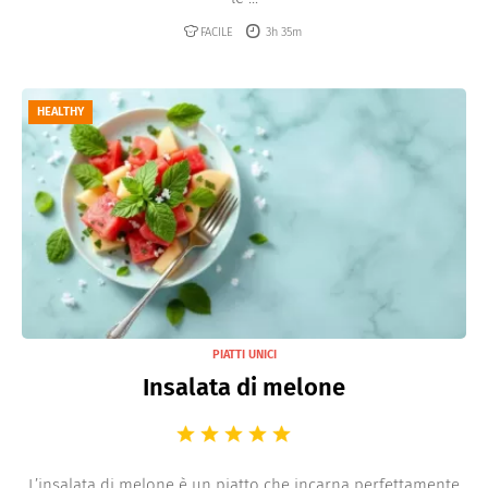
FACILE
3h 35m
HEALTHY
PIATTI UNICI
Insalata di melone
L’insalata di melone è un piatto che incarna perfettamente