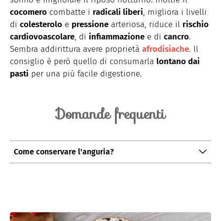
cocomero
combatte i
radicali liberi
, migliora i livelli
di
colesterolo
e
pressione
arteriosa, riduce il
rischio
cardiovoascolare
, di
infiammazione
e di
cancro
.
Sembra addirittura avere
proprietà
afrodisiache
. Il
consiglio è però quello di consumarla
lontano dai
pasti
per una più facile digestione.
Domande frequenti
Come conservare l'anguria?
Per conservare l'anguria per un lungo periodo di
tempo, la scelta migliore è congelarla in freezer,
tagliandola a cubetti, inseriti poi in sacchetti per
alimenti. Oppure, quando già tagliata, è possibile
conservarla per 3-4 giorni coperta da pellicola