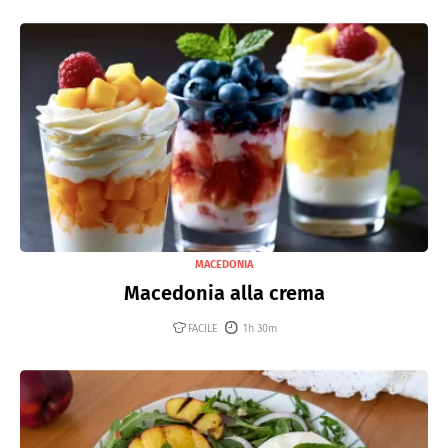
MACEDONIA
Macedonia alla crema
FACILE
1h 30m