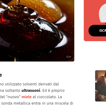
ISC
123rf
e
no utilizzato solventi derivati dal
 ma soltanto
ultrasuoni
. Ed è proprio
 del "nuovo"
miele
al cioccolato. La
 sonda metallica entra in una miscela di