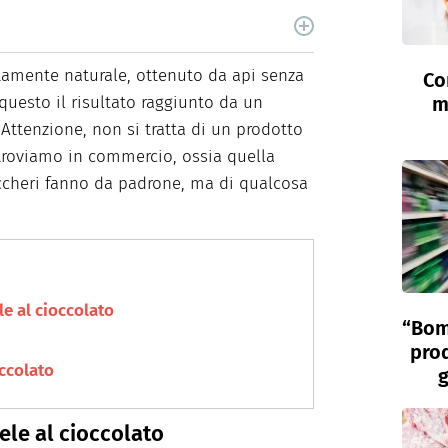
i, è laureata in Scienze Storiche. Curiosa e
food e green dal 2018.
mente naturale, ottenuto da api senza
Co
questo il risultato raggiunto da un
m
. Attenzione, non si tratta di un prodotto
troviamo in commercio, ossia quella
uccheri fanno da padrone, ma di qualcosa
le al cioccolato
“Bom
prod
occolato
g
ele al cioccolato