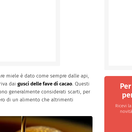
are miele è dato come sempre dalle api,
riva dai
gusci delle fave di cacao
. Questi
Per
gono generalmente considerati scarti, per
per
ero di un alimento che altrimenti
Ricevi l
novità