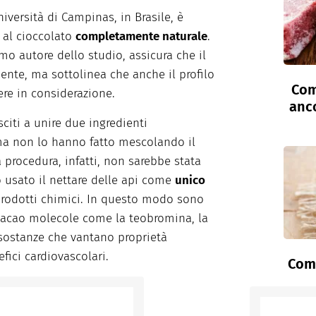
niversità di Campinas, in Brasile, è
al cioccolato
completamente naturale
.
mo autore dello studio, assicura che il
nte, ma sottolinea che anche il profilo
Com
ere in considerazione.
anc
sciti a unire due ingredienti
 ma non lo hanno fatto mescolando il
 procedura, infatti, non sarebbe stata
o usato il nettare delle api come
unico
 prodotti chimici. In questo modo sono
i cacao molecole come la teobromina, la
, sostanze che vantano proprietà
fici cardiovascolari.
Come