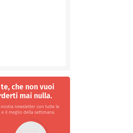
 te, che non vuoi
derti mai nulla.
a nostra newsletter con tutte le
 e il meglio della settimana