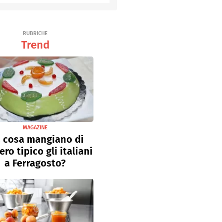
Senza uova
Ricette light
RUBRICHE
Trend
MAGAZINE
 cosa mangiano di
ro tipico gli italiani
a Ferragosto?