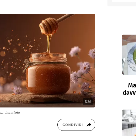
entino
Ma
davve
123rf
 un barattolo
CONDIVIDI