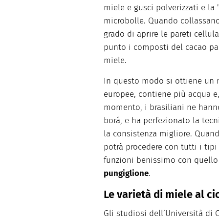
miele e gusci polverizzati e 
microbolle. Quando collassano,
grado di aprire le pareti cellul
punto i composti del cacao p
miele.
In questo modo si ottiene un m
europee, contiene più acqua e
momento, i brasiliani ne hanno 
borá, e ha perfezionato la tecn
la consistenza migliore. Quand
potrà procedere con tutti i tip
funzioni benissimo con quello 
pungiglione
.
Le varietà di miele al c
Gli studiosi dell’Università d