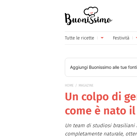
Buonissimo
Tutte le ricette
Festività
Antipasti
Capoda
Primi piatti
Carneva
Aggiungi
Buonissimo
alle tue font
Secondi piatti
Festa d
HOME
MAGAZINE
Piatti unici
Festa d
Un colpo di ge
Contorni
Festa d
come è nato il
Formaggi
Hallow
Un team di studiosi brasiliani
Frutta
Natale
completamente naturale, otten