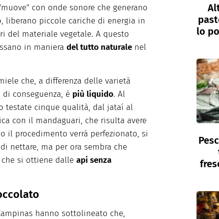
Al
la "muove" con onde sonore che generano
past
 liberano piccole cariche di energia in
lo po
ari del materiale vegetale. A questo
assano in maniera
del tutto naturale
nel
iele che, a differenza delle varietà
, di conseguenza, è
più liquido
. Al
testate cinque qualità, dal jataí al
ica con il mandaguari, che risulta avere
o il procedimento verrà perfezionato, si
Pesc
i di nettare, ma per ora sembra che
che si ottiene dalle
api senza
fres
ioccolato
i Campinas hanno sottolineato che,