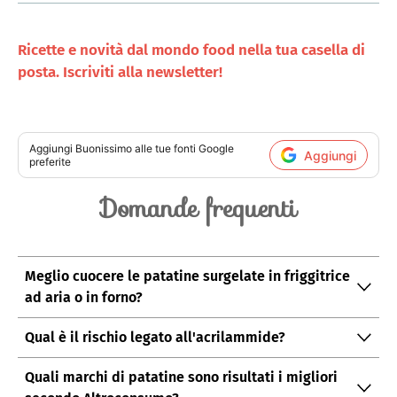
Ricette e novità dal mondo food nella tua casella di
posta. Iscriviti alla newsletter!
Aggiungi
Buonissimo
alle tue fonti Google
Aggiungi
preferite
Domande frequenti
Meglio cuocere le patatine surgelate in friggitrice
ad aria o in forno?
La friggitrice ad aria dà un gusto leggermente
Qual è il rischio legato all'acrilammide?
superiore, ma il forno produce meno acrilammide.
L'acrilammide è una sostanza potenzialmente
Entrambi i metodi sono accettabili entro i limiti di
Quali marchi di patatine sono risultati i migliori
cancerogena che si forma a temperature oltre i 120°C
legge.