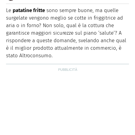
E-
Nata nella città delle 100 torri, è laureata in Scienze
MAIL
Storiche. Curiosa e schietta, scrive di lifestyle, food e
Le
patatine fritte
sono sempre buone, ma quelle
green dal 2018.
surgelate vengono meglio se cotte in friggitrice ad
aria o in forno? Non solo, qual è la cottura che
garantisce maggiori sicurezze sul piano ‘salute’? A
rispondere a queste domande, svelando anche qual
è il miglior prodotto attualmente in commercio, è
stato Altroconsumo.