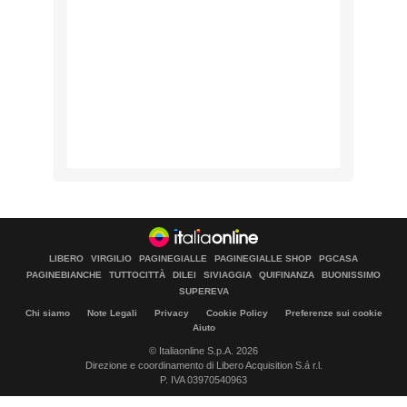
LIBERO
VIRGILIO
PAGINEGIALLE
PAGINEGIALLE SHOP
PGCASA
PAGINEBIANCHE
TUTTOCITTÀ
DILEI
SIVIAGGIA
QUIFINANZA
BUONISSIMO
SUPEREVA
Chi siamo
Note Legali
Privacy
Cookie Policy
Preferenze sui cookie
Aiuto
© Italiaonline S.p.A. 2026
Direzione e coordinamento di Libero Acquisition S.á r.l.
P. IVA 03970540963