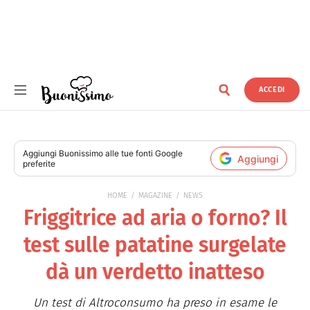
ACCEDI
Buonissimo
Aggiungi
Buonissimo
alle tue fonti Google
Aggiungi
preferite
HOME
MAGAZINE
NEWS
Friggitrice ad aria o forno? Il
test sulle patatine surgelate
dà un verdetto inatteso
Un test di Altroconsumo ha preso in esame le