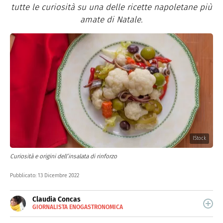
tutte le curiosità su una delle ricette napoletane più
amate di Natale.
IStock
Curiosità e origini dell’insalata di rinforzo
Pubblicato:
13 Dicembre 2022
Claudia Concas
GIORNALISTA ENOGASTRONOMICA
E-
Dopo aver frequentato la scuola di chef, Claudia Concas
MAIL