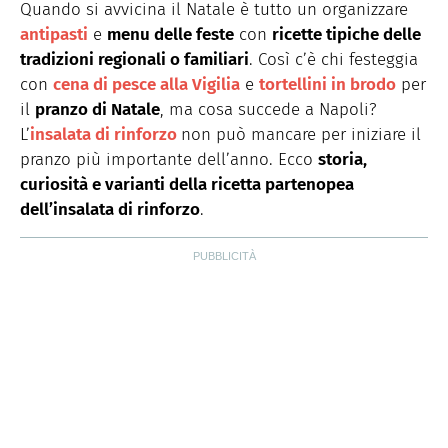
è una food content specialist e food writer che produce
Quando si avvicina il Natale è tutto un organizzare
contenuti per il web e per la carta stampata. Realizza
antipasti
e
menu delle feste
con
ricette tipiche delle
shooting video e fotografici per brand e magazine
tradizioni regionali o familiari
. Così c’è chi festeggia
occupandosi della parte autoriale, del food styling e del
props styling. Nel tempo libero ama cucinare, scrivere e
con
cena di pesce alla Vigilia
e
tortellini in brodo
per
curiosare.
il
pranzo di Natale
, ma cosa succede a Napoli?
L’
insalata di rinforzo
non può mancare per iniziare il
pranzo più importante dell’anno. Ecco
storia,
curiosità e varianti della ricetta partenopea
dell’insalata di rinforzo
.