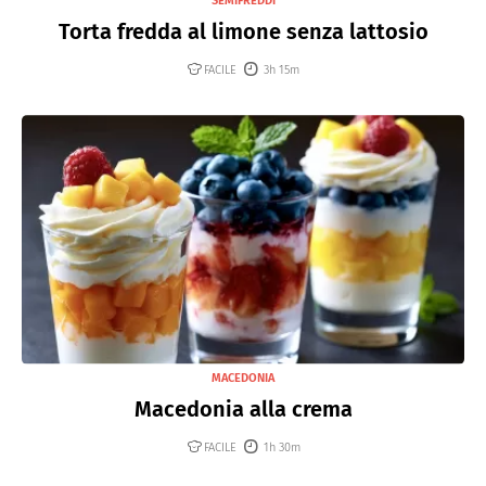
SEMIFREDDI
Torta fredda al limone senza lattosio
FACILE
3h 15m
MACEDONIA
Macedonia alla crema
FACILE
1h 30m