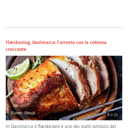
Flæskesteg, Danimarca: l’arrosto con la cotenna
croccante
Fonte: iStock
9
di
21
In Danimarca il flæskesteg è uno dei piatti simbolo del