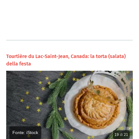
Tourtière du Lac-Saint-Jean, Canada: la torta (salata)
della festa
Fonte: iStock
19
di
21