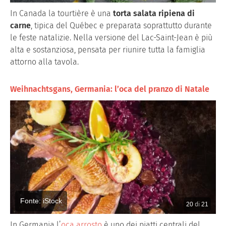
In Canada la tourtière è una
torta salata ripiena di
carne
, tipica del Québec e preparata soprattutto durante
le feste natalizie. Nella versione del Lac-Saint-Jean è più
alta e sostanziosa, pensata per riunire tutta la famiglia
attorno alla tavola.
Weihnachtsgans, Germania: l’oca del pranzo di Natale
Fonte: iStock
20
di
21
In Germania l’
oca arrosto
è uno dei piatti centrali del