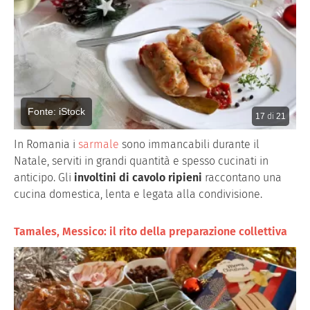
Fonte: iStock
17
di
21
In Romania i
sarmale
sono immancabili durante il
Natale, serviti in grandi quantità e spesso cucinati in
anticipo. Gli
involtini di cavolo ripieni
raccontano una
cucina domestica, lenta e legata alla condivisione.
Tamales, Messico: il rito della preparazione collettiva