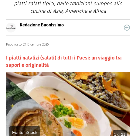
piatti salati tipici, dalle tradizioni europee alle
cucine di Asia, Americhe e Africa
Redazione Buonissimo
Buonissimo è il magazine di cucina di Italiaonline nel
quale trovi idee veloci, facili e spiegate passo passo.
Pubblicato:
24 Dicembre 2025
I piatti natalizi (salati) di tutti i Paesi: un viaggio tra
sapori e originalità
Fonte: iStock
1
di
21