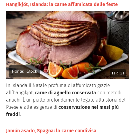
Hangikjöt, Islanda: la carne affumicata delle feste
Fonte: iStock
11
di
21
In Islanda il Natale profuma di affumicato grazie
all’hangikjöt,
carne di agnello conservata
con metodi
antichi. È un piatto profondamente legato alla storia del
Paese e alle esigenze di
conservazione nei mesi più
freddi
.
Jamón asado, Spagna: la carne condivisa