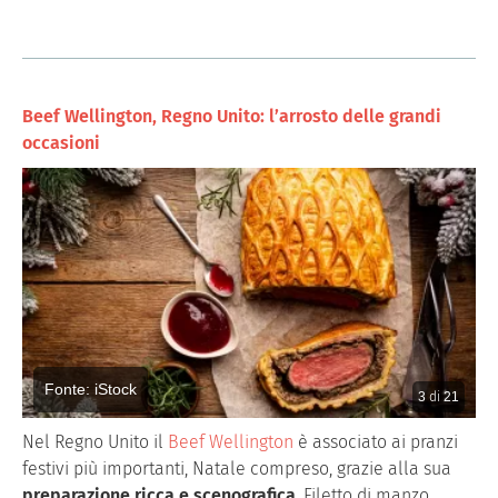
Beef Wellington, Regno Unito: l’arrosto delle grandi
occasioni
Fonte: iStock
3
di
21
Nel Regno Unito il
Beef Wellington
è associato ai pranzi
festivi più importanti, Natale compreso, grazie alla sua
preparazione ricca e scenografica
. Filetto di manzo,