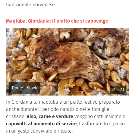
tradizionale norvegese.
Maqluba, Giordania: il piatto che si capovolge
Fonte: iStock
16
di
21
In Giordania la maqluba è un piatto festivo preparato
anche durante il periodo natalizio nelle famiglie
cristiane.
Riso, carne e verdure
vengono cotti insieme e
capovolti al momento di servire
, trasformando il pasto
in un gesto conviviale e rituale.