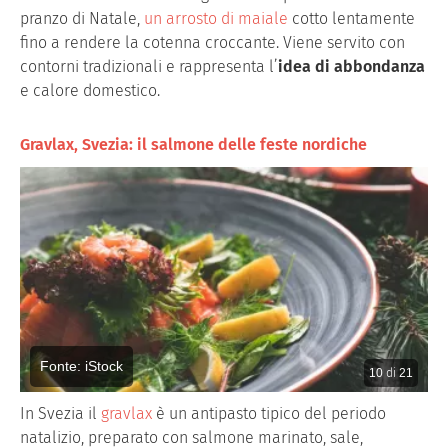
pranzo di Natale,
un arrosto di maiale
cotto lentamente
fino a rendere la cotenna croccante. Viene servito con
contorni tradizionali e rappresenta l’
idea di abbondanza
e calore domestico.
Gravlax, Svezia: il salmone delle feste nordiche
Fonte: iStock
10
di
21
In Svezia il
gravlax
è un antipasto tipico del periodo
natalizio, preparato con salmone marinato, sale,