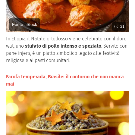
Fonte: iStock
7
di
21
In Etiopia il Natale ortodosso viene celebrato con il doro
wat, uno
stufato di pollo intenso e speziato
. Servito con
pane injera, è un piatto simbolico legato alle festività
religiose e ai pasti comunitari.
Farofa temperada, Brasile: il contorno che non manca
mai