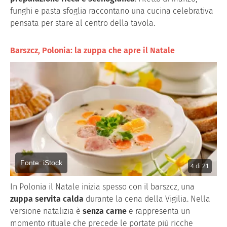
funghi e pasta sfoglia raccontano una cucina celebrativa
pensata per stare al centro della tavola.
Barszcz, Polonia: la zuppa che apre il Natale
Fonte: iStock
4
di
21
In Polonia il Natale inizia spesso con il barszcz, una
zuppa servita calda
durante la cena della Vigilia. Nella
versione natalizia è
senza carne
e rappresenta un
momento rituale che precede le portate più ricche