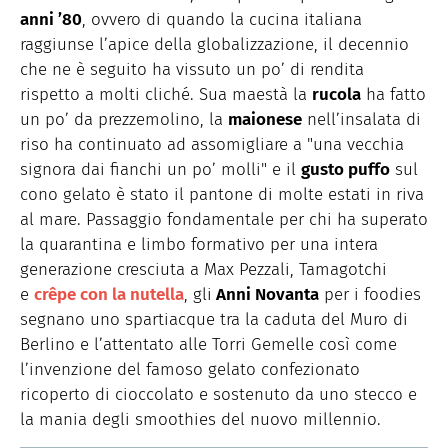
anni ’80
, ovvero di quando la cucina italiana
raggiunse l’apice della globalizzazione, il decennio
che ne è seguito ha vissuto un po’ di rendita
rispetto a molti cliché. Sua maestà la
rucola
ha fatto
un po’ da prezzemolino, la
maionese
nell’insalata di
riso ha continuato ad assomigliare a "una vecchia
signora dai fianchi un po’ molli" e il
gusto puffo
sul
cono gelato è stato il pantone di molte estati in riva
al mare. Passaggio fondamentale per chi ha superato
la quarantina e limbo formativo per una intera
generazione cresciuta a Max Pezzali, Tamagotchi
e
crêpe con la nutella
, gli
Anni Novanta
per i foodies
segnano uno spartiacque tra la caduta del Muro di
Berlino e l’attentato alle Torri Gemelle così come
l’invenzione del famoso gelato confezionato
ricoperto di cioccolato e sostenuto da uno stecco e
la mania degli smoothies del nuovo millennio.