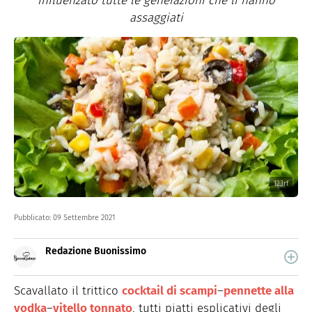
influenzato tutte le generazioni che li hanno
assaggiati
123rf
Pubblicato:
09 Settembre 2021
Redazione Buonissimo
Buonissimo è il magazine di cucina di Italiaonline nel
quale trovi idee veloci, facili e spiegate passo passo.
Scavallato il trittico
cocktail di scampi
–
pennette alla
vodka
–
vitello tonnato
, tutti piatti esplicativi degli