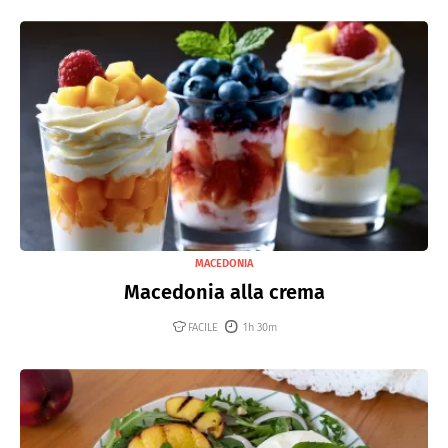
MACEDONIA
Macedonia alla crema
FACILE
1h 30m