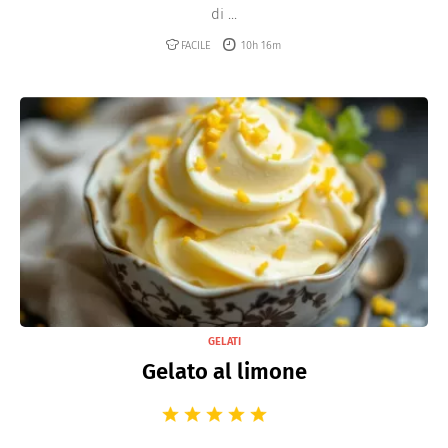
di ...
FACILE
10h 16m
GELATI
Gelato al limone