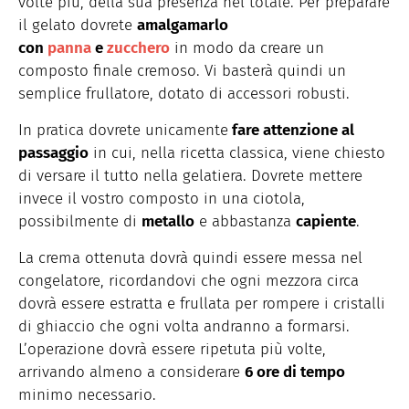
volte più, della sua presenza nel totale. Per preparare
il gelato dovrete
amalgamarlo
con
panna
e
zucchero
in modo da creare un
composto finale cremoso. Vi basterà quindi un
semplice frullatore, dotato di accessori robusti.
In pratica dovrete unicamente
fare attenzione al
passaggio
in cui, nella ricetta classica, viene chiesto
di versare il tutto nella gelatiera. Dovrete mettere
invece il vostro composto in una ciotola,
possibilmente di
metallo
e abbastanza
capiente
.
La crema ottenuta dovrà quindi essere messa nel
congelatore, ricordandovi che ogni mezzora circa
dovrà essere estratta e frullata per rompere i cristalli
di ghiaccio che ogni volta andranno a formarsi.
L’operazione dovrà essere ripetuta più volte,
arrivando almeno a considerare
6 ore di tempo
minimo necessario.