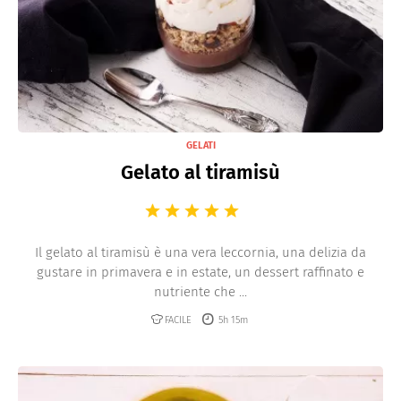
GELATI
Gelato al tiramisù
Il gelato al tiramisù è una vera leccornia, una delizia da
gustare in primavera e in estate, un dessert raffinato e
nutriente che ...
FACILE
5h 15m