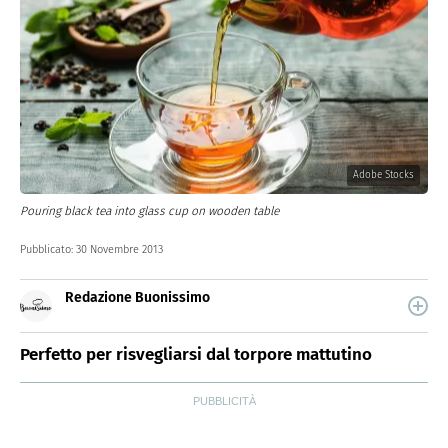
Adobe Stocks
Pouring black tea into glass cup on wooden table
Pubblicato:
30 Novembre 2013
Redazione Buonissimo
Buonissimo è il magazine di cucina di Italiaonline nel
quale trovi idee veloci, facili e spiegate passo passo.
Perfetto per risvegliarsi dal torpore mattutino