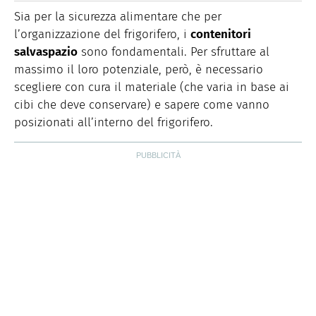
MAIL
Storiche. Curiosa e schietta, scrive di lifestyle, food e
Sia per la sicurezza alimentare che per
green dal 2018.
l’organizzazione del frigorifero, i
contenitori
salvaspazio
sono fondamentali. Per sfruttare al
massimo il loro potenziale, però, è necessario
scegliere con cura il materiale (che varia in base ai
cibi che deve conservare) e sapere come vanno
posizionati all’interno del frigorifero.