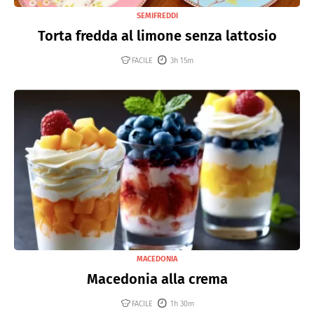
SEMIFREDDI
Torta fredda al limone senza lattosio
FACILE
3h 15m
MACEDONIA
Macedonia alla crema
FACILE
1h 30m