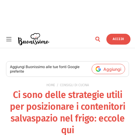
ACCEDI
Buonissimo
Aggiungi
Buonissimo
alle tue fonti Google
Aggiungi
preferite
HOME
CONSIGLI DI CUCINA
Ci sono delle strategie utili
per posizionare i contenitori
salvaspazio nel frigo: eccole
qui