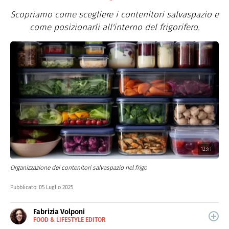
Scopriamo come scegliere i contenitori salvaspazio e
come posizionarli all'interno del frigorifero.
123rf
Organizzazione dei contenitori salvaspazio nel frigo
Pubblicato:
05 Luglio 2025
Fabrizia Volponi
FOOD & LIFESTYLE EDITOR
E-
Nata nella città delle 100 torri, è laureata in Scienze