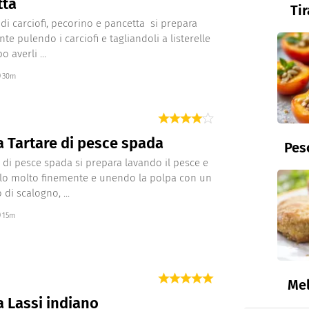
tta
Ti
a di carciofi, pecorino e pancetta si prepara
te pulendo i carciofi e tagliandoli a listerelle
o averli ...
30m
a Tartare di pesce spada
Pes
e di pesce spada si prepara lavando il pesce e
lo molto finemente e unendo la polpa con un
di scalogno, ...
15m
Mel
a Lassi indiano