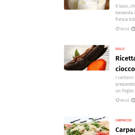
Il lassi, 
bevanda a
fresca bib
FACILE
DOLCI
Ricett
ciocco
I cartocc
preparato
un foglio 
FACILE
CARPACCIO
Carpac