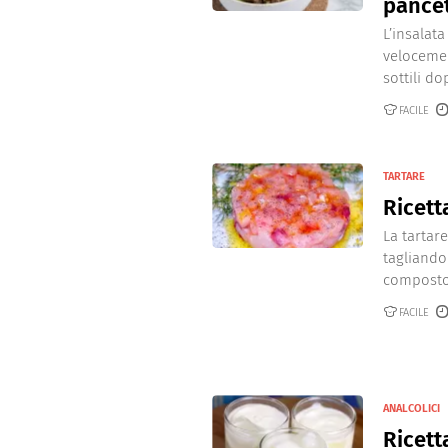
pance
L’insalat
velocemen
sottili dop
FACILE
TARTARE
Ricett
La tartar
tagliando
composto 
FACILE
ANALCOLICI
Ricett