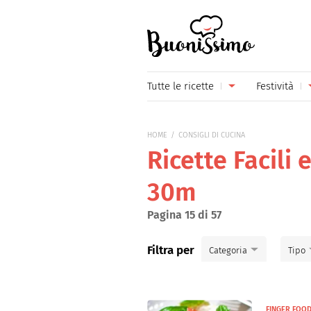
Buonissimo
Tutte le ricette
Festività
Antipasti
Capoda
HOME
CONSIGLI DI CUCINA
Primi piatti
Carneva
Ricette Facili 
Secondi piatti
Festa d
30m
Piatti unici
Festa d
Pagina 15 di 57
Contorni
Festa d
Filtra per
Categoria
Tipo
Formaggi
Hallow
Primi piatti
Frutta
Natale
Antipasti
FINGER FOO