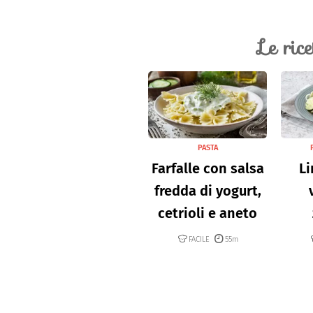
Le ric
PASTA
Farfalle con salsa
Li
fredda di yogurt,
cetrioli e aneto
FACILE
55m