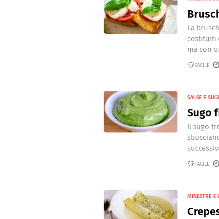
Dolci
Pasqua
Brusc
Secondi piatti
San Val
Contorni
La brusch
costituit
Dolci
ma con un
Piatti unici
FACILE
Salse e sughi
Pane-Pizze-Focacc
SALSE E SUG
Bevande
Sugo f
Formaggi
Il sugo f
Piatti alternativi
sbucciand
Frutta
successiv
Ricette di base
FACILE
MINESTRE E 
Crepes