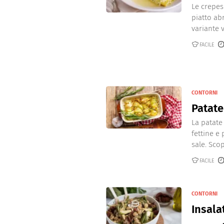
Le crepes
piatto ab
variante 
FACILE
CONTORNI
Patate
La patate
fettine e
sale. Scop
FACILE
CONTORNI
Insala