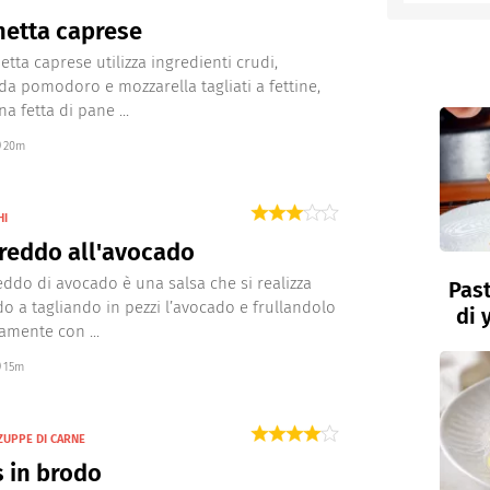
hetta caprese
Bimby
entino
etta caprese utilizza ingredienti crudi,
i da pomodoro e mozzarella tagliati a fettine,
a fetta di pane ...
20m
e
HI
reddo all'avocado
reddo di avocado è una salsa che si realizza
Past
o a tagliando in pezzi l’avocado e frullandolo
di 
amente con ...
15m
ZUPPE DI CARNE
 in brodo