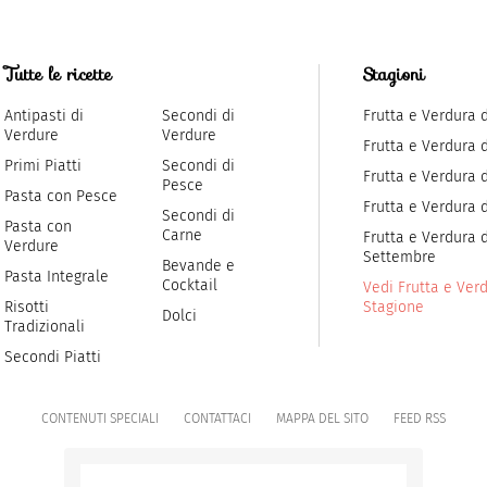
Tutte le ricette
Stagioni
Antipasti di
Secondi di
Frutta e Verdura 
Verdure
Verdure
Frutta e Verdura 
Primi Piatti
Secondi di
Frutta e Verdura d
Pesce
Pasta con Pesce
Frutta e Verdura 
Secondi di
Pasta con
Carne
Frutta e Verdura d
Verdure
Settembre
Bevande e
Pasta Integrale
Cocktail
Vedi Frutta e Verd
Risotti
Stagione
Dolci
Tradizionali
Secondi Piatti
CONTENUTI SPECIALI
CONTATTACI
MAPPA DEL SITO
FEED RSS