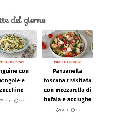
ette del giorno
PASTA CON PESCE
PIATTI ALTERNATIVI
nguine con
Panzanella
vongole e
toscana rivisitata
zucchine
con mozzarella di
bufala e acciughe
FACILE
55m
FACILE
1h