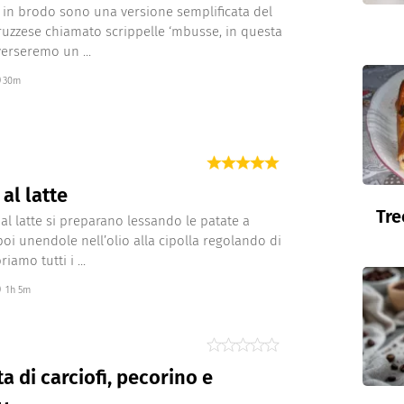
 in brodo sono una versione semplificata del
ruzzese chiamato scrippelle ‘mbusse, in questa
verseremo un ...
30m
 al latte
Tre
 al latte si preparano lessando le patate a
 poi unendole nell’olio alla cipolla regolando di
riamo tutti i ...
1h 5m
ta di carciofi, pecorino e