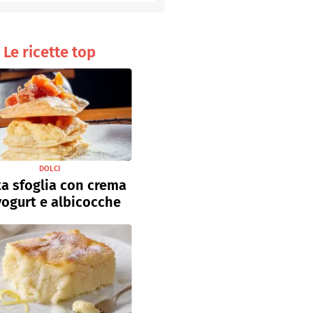
Senza uova
Ricette light
Le ricette top
DOLCI
a sfoglia con crema
yogurt e albicocche