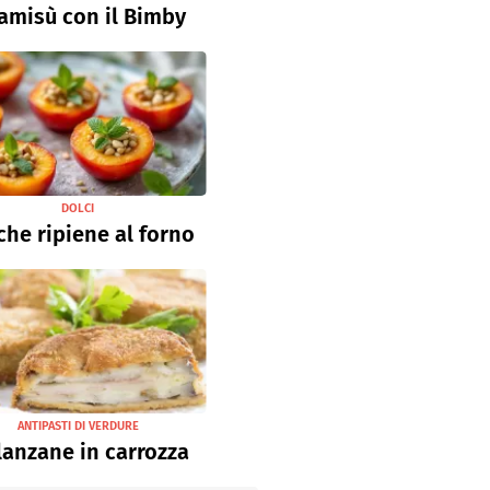
ramisù con il Bimby
DOLCI
che ripiene al forno
ANTIPASTI DI VERDURE
anzane in carrozza