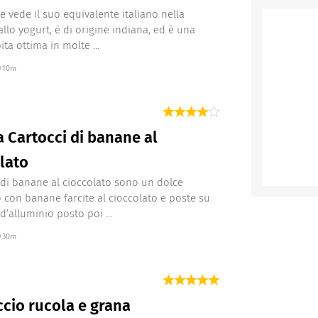
che vede il suo equivalente italiano nella
llo yogurt, è di origine indiana, ed è una
ita ottima in molte ...
10m
a Cartocci di banane al
lato
i di banane al cioccolato sono un dolce
 con banane farcite al cioccolato e poste su
d’alluminio posto poi ...
30m
cio rucola e grana