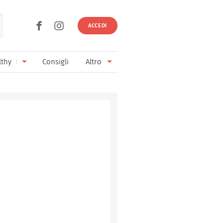
ACCEDI
lthy
Consigli
Altro
Ricette vegetariane
Ingredienti
Ricette vegane
Vini & Birre
Senza glutine
Cucina regionale
Senza lattosio
Cucina internazionale
Senza zucchero
Esperti
Senza burro
Contatti
Senza lievito