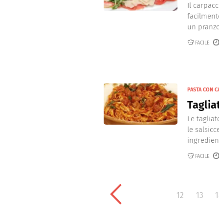
Il carpacc
facilment
un pranzo
FACILE
PASTA CON C
Taglia
Le tagliat
le salsic
ingredient
FACILE
12
13
1