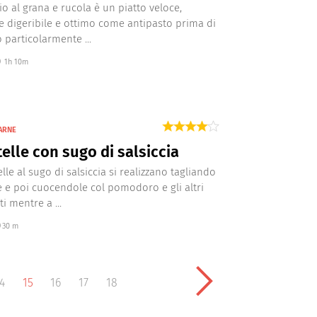
io al grana e rucola è un piatto veloce,
e digeribile e ottimo come antipasto prima di
 particolarmente ...
1h 10m
ARNE
telle con sugo di salsiccia
elle al sugo di salsiccia si realizzano tagliando
ce e poi cuocendole col pomodoro e gli altri
i mentre a ...
30 m
4
15
16
17
18