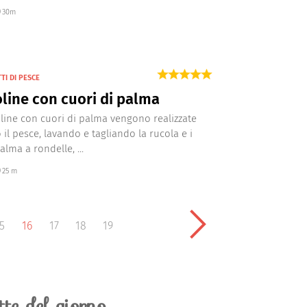
30m
TI DI PESCE
line con cuori di palma
line con cuori di palma vengono realizzate
il pesce, lavando e tagliando la rucola e i
alma a rondelle, ...
25 m
5
16
17
18
19
ette del giorno