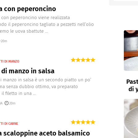
ta con peperoncino
Bimby
entino
ta con peperoncino viene realizzata
ndo il peperoncino tagliato a pezzetti nell’olio
emo le uova sbattute ...
20m
e
TTI DI MANZO
o di manzo in salsa
o di manzo in salsa è un secondo piatto un po’
Past
ma senza dubbio ottimo, va preparato
di 
l filetto in una ...
IA
20m
TI DI CARNE
a scaloppine aceto balsamico