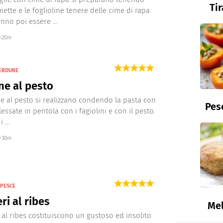
Ti
mette e le foglioline tenere delle cime di rapa
nno poi essere ...
20m
VERDURE
ne al pesto
ne al pesto si realizzano condendo la pasta con
Pes
lessate in pentola con i fagiolini e con il pesto.
 ...
30m
 PESCE
i al ribes
Mel
 al ribes costituiscono un gustoso ed insolito