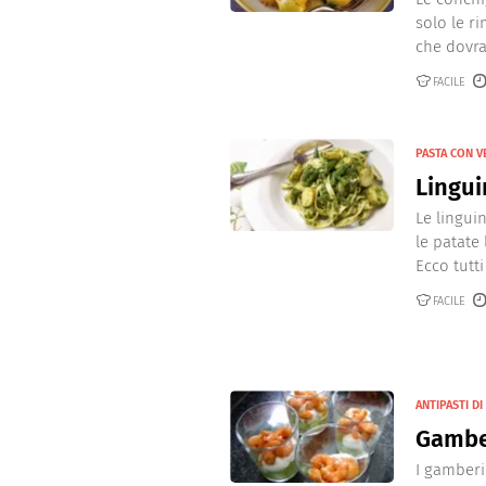
solo le ri
che dovra
FACILE
PASTA CON 
Lingui
Le lingui
le patate 
Ecco tutti i
FACILE
ANTIPASTI DI
Gamber
I gamberi