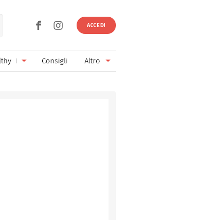
ACCEDI
lthy
Consigli
Altro
Ricette vegetariane
Ingredienti
Ricette vegane
Vini & Birre
Senza glutine
Cucina regionale
Senza lattosio
Cucina internazionale
Senza zucchero
Esperti
Senza burro
Contatti
Senza lievito