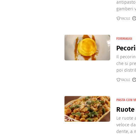
antipasto
gamberi v
FACILE
FORMAGGI
Pecori
Il pecori
che si pr
poi distri
FACILE
PASTA CON 
Ruote 
Le ruote a
veloce da
dente, a m