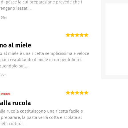
 di pesce la cui preparazione prevede che i
engano lessati ...
30m
no al miele
no al miele è una ricetta semplicissima e veloce
epara riscaldando il miele in un pentolino e
buendolo sul ...
25m
VERDURE
alla rucola
lla rucola costituiscono una ricetta facile e
 preparare, la pasta verrà cotta e scolata al
età cottura ...