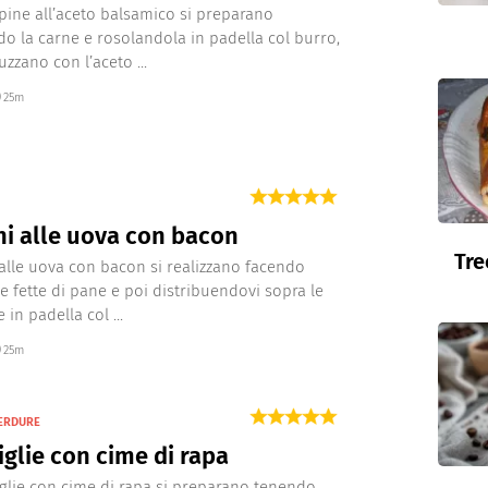
pine all’aceto balsamico si preparano
do la carne e rosolandola in padella col burro,
uzzano con l’aceto ...
25m
ni alle uova con bacon
Tre
i alle uova con bacon si realizzano facendo
le fette di pane e poi distribuendovi sopra le
e in padella col ...
25m
VERDURE
glie con cime di rapa
glie con cime di rapa si preparano tenendo