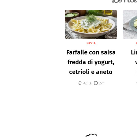
PASTA
Farfalle con salsa
Li
fredda di yogurt,
cetrioli e aneto
FACILE
55m