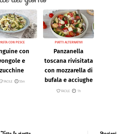
PASTA CON PESCE
PIATTI ALTERNATIVI
nguine con
Panzanella
vongole e
toscana rivisitata
zucchine
con mozzarella di
bufala e acciughe
FACILE
55m
FACILE
1h
Tutte le ricette
Stagioni