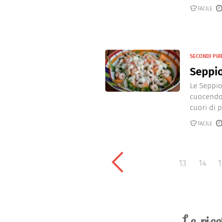
FACILE
SECONDI PIAT
Seppio
Le Seppio
cuocendo 
cuori di p
FACILE
13
14
1
Le ric