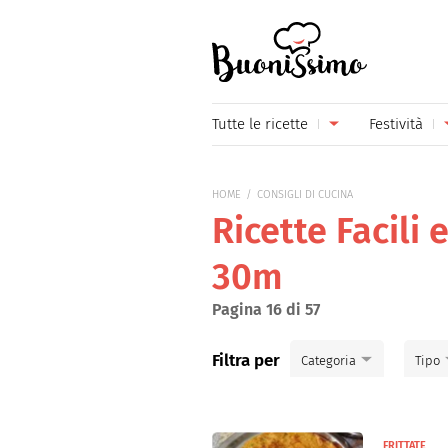
Buonissimo
Tutte le ricette
Festività
Antipasti
Capoda
HOME
CONSIGLI DI CUCINA
Primi piatti
Carneva
Ricette Facili 
Secondi piatti
Festa d
30m
Piatti unici
Festa d
Pagina 16 di 57
Contorni
Festa d
Filtra per
Categoria
Tipo
Formaggi
Hallow
Primi piatti
Frutta
Natale
Antipasti
FRITTATE