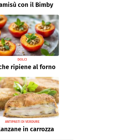
ramisù con il Bimby
DOLCI
che ripiene al forno
ANTIPASTI DI VERDURE
anzane in carrozza