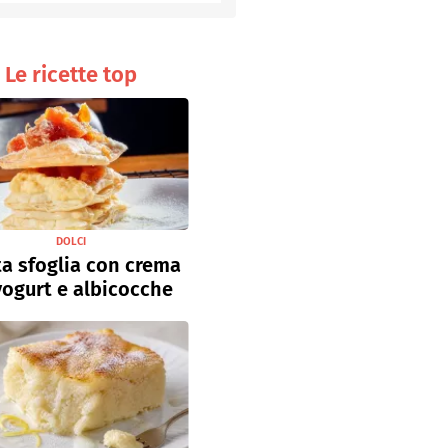
Senza uova
Ricette light
Le ricette top
DOLCI
a sfoglia con crema
yogurt e albicocche