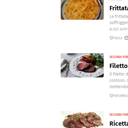
Dolci
Pasqua
Fritta
Secondi piatti
San Val
Contorni
La fritta
soffrigge
Dolci
a cui unir
Piatti unici
FACILE
Salse e sughi
Pane-Pizze-Focacc
SECONDI PIA
Bevande
Filett
Formaggi
Il Filett
Piatti alternativi
costoso, 
Frutta
mettendo i
Ricette di base
INTERMED
SECONDI PIAT
Ricett