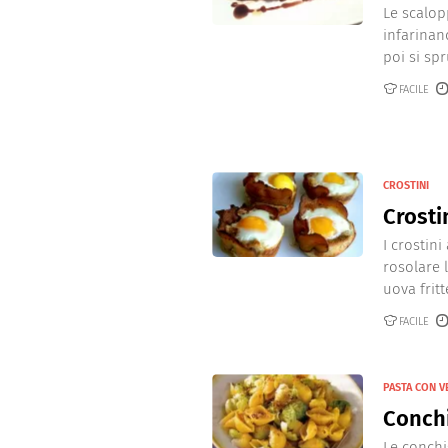
Le scalop
infarinan
poi si spr
FACILE
CROSTINI
Crosti
I crostin
rosolare 
uova fritt
FACILE
PASTA CON 
Conchi
Le conchi