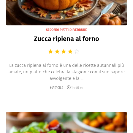
SECONDI PIATTI DI VERDURE
Zucca ripiena al forno
La zucca ripiena al forno è una delle ricette autunnali più
amate, un piatto che celebra la stagione con il suo sapore
avvolgente e la ...
FACILE
1h 40 m