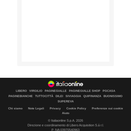
LIBERO
VIRGILIO
PAGINEGIALLE
PAGINEGIALLE SHOP
PGCASA
PAGINEBIANCHE
TUTTOCITTÀ
DILEI
SIVIAGGIA
QUIFINANZA
BUONISSIMO
SUPEREVA
Chi siamo
Note Legali
Privacy
Cookie Policy
Preferenze sui cookie
Aiuto
© Italiaonline S.p.A. 2026
Direzione e coordinamento di Libero Acquisition S.á r.l.
P. IVA 03970540963