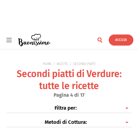
ACCEDI
Buonissimo
HOME
RICETTE
SECONDI PIATTI
Secondi piatti di Verdure:
tutte le ricette
Pagina 4 di 17
Filtra per:
Metodi di Cottura:
Secondi piatti di Carne
Secondi piatti di Pesce
Al forno