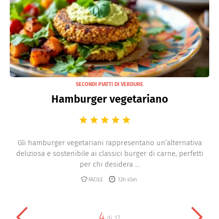
SECONDI PIATTI DI VERDURE
Hamburger vegetariano
Gli hamburger vegetariani rappresentano un’alternativa
deliziosa e sostenibile ai classici burger di carne, perfetti
per chi desidera ...
FACILE
12h 45m
4
di
17