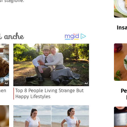
di stagione.
Insa
Pe