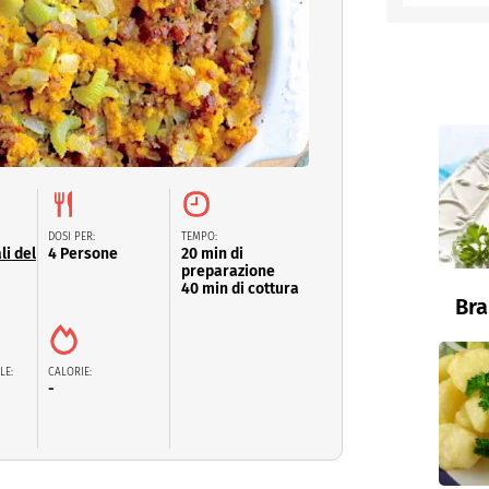
entino
DOSI PER:
TEMPO:
li del
4 Persone
20 min di
preparazione
40 min di cottura
Bra
LE:
CALORIE:
-