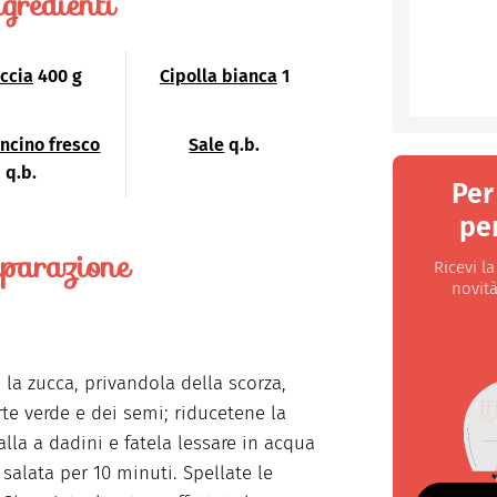
gredienti
iccia
400 g
Cipolla bianca
1
ncino fresco
Sale
q.b.
q.b.
Per
per
parazione
Ricevi l
novità
la zucca, privandola della scorza,
rte verde e dei semi; riducetene la
alla a dadini e fatela lessare in acqua
 salata per 10 minuti. Spellate le