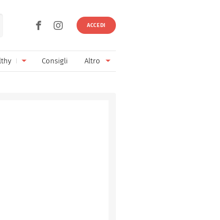
ACCEDI
lthy
Consigli
Altro
Ricette vegetariane
Ingredienti
Ricette vegane
Vini & Birre
Senza glutine
Cucina regionale
Senza lattosio
Cucina internazionale
Senza zucchero
Esperti
Senza burro
Contatti
Senza lievito