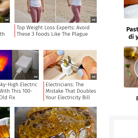
Past
di 