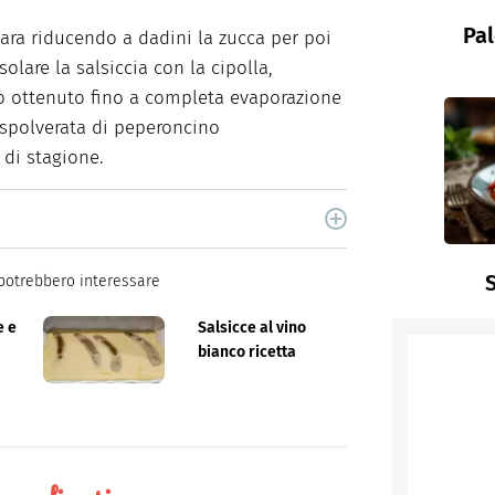
Pal
ara riducendo a dadini la zucca per poi
solare la salsiccia con la cipolla,
o ottenuto fino a completa evaporazione
 spolverata di peperoncino
di stagione.
cina di Italiaonline nel quale trovi idee veloci,
S
potrebbero interessare
e e
Salsicce al vino
bianco ricetta