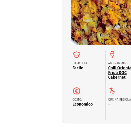
Dolci
Pasqua
San Val
DIFFICOLTÀ:
ABBINAMENTO:
Facile
Colli Orienta
Friuli DOC
Cabernet
COSTO:
CUCINA REGIONA
Economico
-