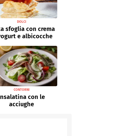
DOLCI
a sfoglia con crema
yogurt e albicocche
CONTORNI
Insalatina con le
acciughe