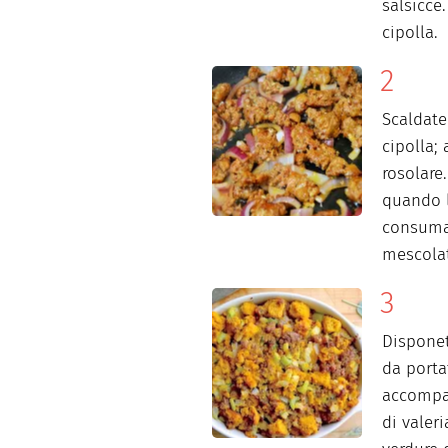
salsicce.
cipolla.
Scaldate 
cipolla; 
rosolare
quando l
consumat
mescola
Disponet
da porta
accompag
di valer