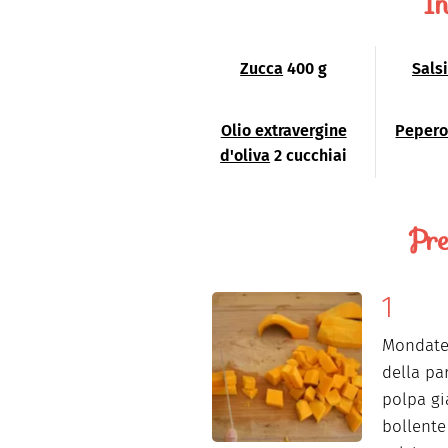
In
Zucca
400 g
Sals
Olio extravergine
Pepero
d'oliva
2 cucchiai
Pre
Mondate 
della pa
polpa gi
bollente