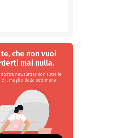
 te, che non vuoi
derti mai nulla.
a nostra newsletter con tutte le
 e il meglio della settimana