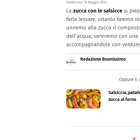
Pubblicato:
18 Maggio 2012
La
zucca con le salsicce
si prep
farla lessare, intanto faremo ro
uniremo alla zucca il compost
dell’acqua; serviremo con una
accompagnandole con verdure 
Redazione Buonissimo
Buonissimo è il magazine di cu
facili e spiegate passo passo.
Oppure ti 
Salsiccia, patat
zucca al forno