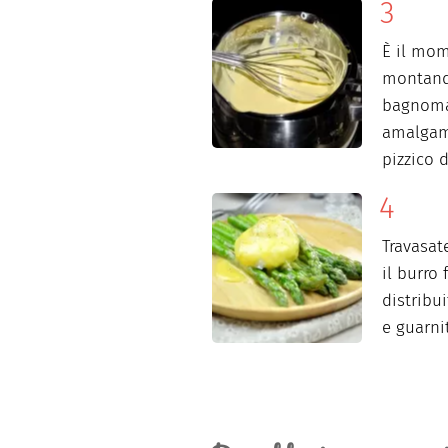
È il mom
montando
bagnomar
amalgama
pizzico 
Travasat
il burro
distribui
e guarni