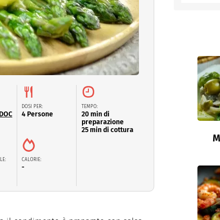
entino
DOSI PER:
TEMPO:
 DOC
4 Persone
20 min di
preparazione
25 min di cottura
M
LE:
CALORIE:
-