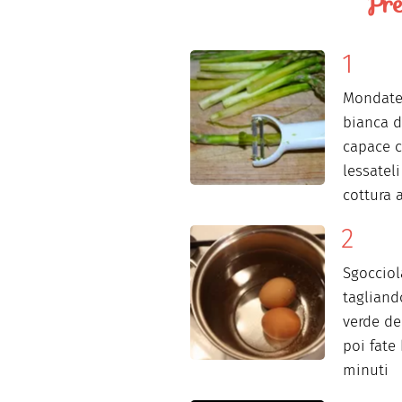
Pre
Mondate 
bianca d
capace c
lessateli
cottura 
Sgocciol
tagliand
verde de
poi fate 
minuti