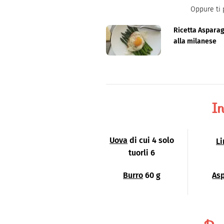
Oppure ti 
Ricetta Asparag
alla milanese
In
Uova
di cui 4 solo
L
tuorli 6
Burro
60 g
As