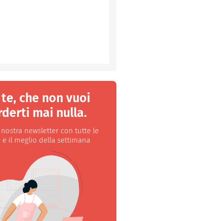
 te, che non vuoi
derti mai nulla.
a nostra newsletter con tutte le
 e il meglio della settimana