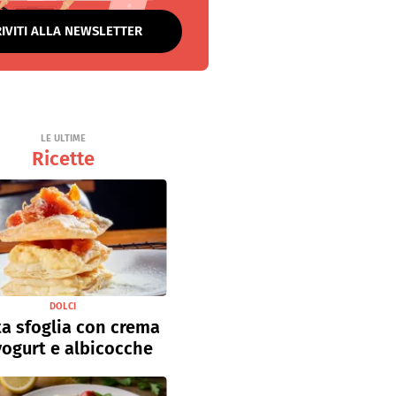
RIVITI ALLA NEWSLETTER
LE ULTIME
Ricette
DOLCI
a sfoglia con crema
yogurt e albicocche