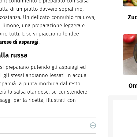
 il condimento è preparato con salsa
tratta di un piatto davvero sopraffino,
Zuc
rcostanza. Un delicato connubio tra uova,
di limone, una preparazione leggera e
io tutti. E se vi piacciono le idee
arese di asparagi
.
alla russa
si preparano pulendo gli asparagi ed
i gli stessi andranno lessati in acqua
separerà la punta morbida dal resto
Ome
erà la salsa olandese, su cui stendere
aggi per la ricetta, illustrati con
cina di Italiaonline nel quale trovi idee veloci,