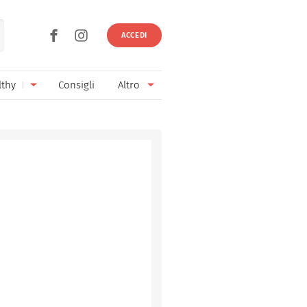
ACCEDI
lthy
Consigli
Altro
Ricette vegetariane
Ingredienti
Ricette vegane
Vini & Birre
Senza glutine
Cucina regionale
Senza lattosio
Cucina internazionale
Senza zucchero
Esperti
Senza burro
Contatti
Senza lievito