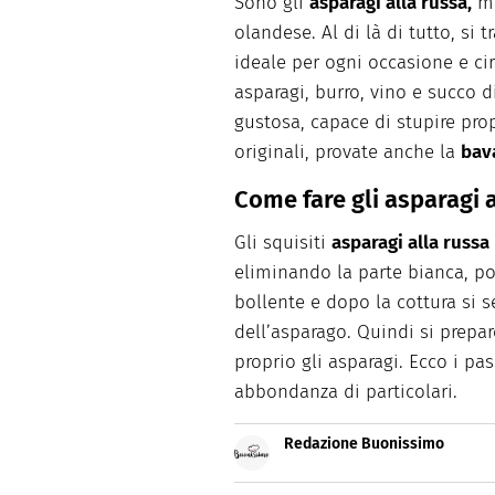
Sono gli
asparagi alla russa,
ma
olandese. Al di là di tutto, si 
ideale per ogni occasione e ci
asparagi, burro, vino e succo 
gustosa, capace di stupire propr
originali, provate anche la
bav
Come fare gli asparagi 
Gli squisiti
asparagi alla russa
eliminando la parte bianca, po
bollente e dopo la cottura si 
dell’asparago. Quindi si prepar
proprio gli asparagi. Ecco i pass
abbondanza di particolari.
Redazione Buonissimo
Buonissimo è il magazine di cu
facili e spiegate passo passo.