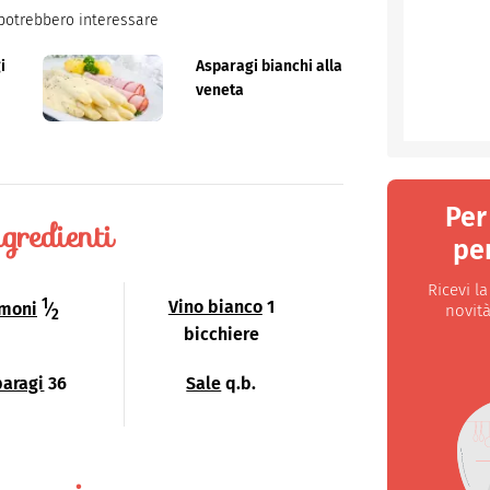
potrebbero interessare
i
Asparagi bianchi alla
veneta
Per
gredienti
per
Ricevi l
1
Vino bianco
1
imoni
⁄
novità
2
bicchiere
paragi
36
Sale
q.b.