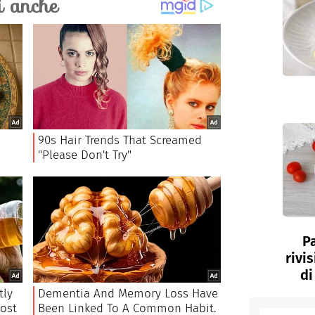
P
rivi
di