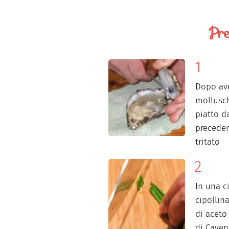
Pre
Dopo ave
mollusch
piatto d
preceden
tritato
In una c
cipollin
di aceto
di Cayen