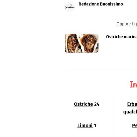
Redazione Buonissimo
Buonissimo è il magazine di cu
facili e spiegate passo passo.
Oppure ti 
Ostriche marin
In
Ostriche
24
Erba
qualc
Limoni
1
P