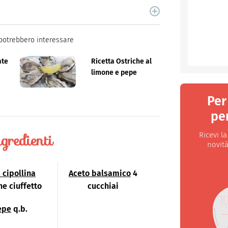
cina di Italiaonline nel quale trovi idee veloci,
potrebbero interessare
ate
Ricetta Ostriche al
limone e pepe
Per
per
gredienti
Ricevi l
novità
 cipollina
Aceto balsamico
4
he ciuffetto
cucchiai
epe
q.b.