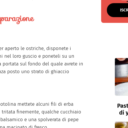
ISC
parazione
r aperto le ostriche, disponete i
i nel loro guscio e poneteli su un
a portata sul fondo del quale avrete in
za posto uno strato di ghiaccio
iotolina mettete alcuni fili di erba
Past
a tritata finemente, qualche cucchiaio
di 
 balsamico e una spolverata di pepe
na macinato di fresco