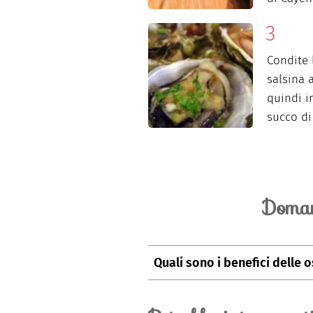
Condite 
salsina 
quindi i
succo di
Doman
Quali sono i benefici delle 
Le ostriche presentano un alto c
quantità di calcio e fosforo sono