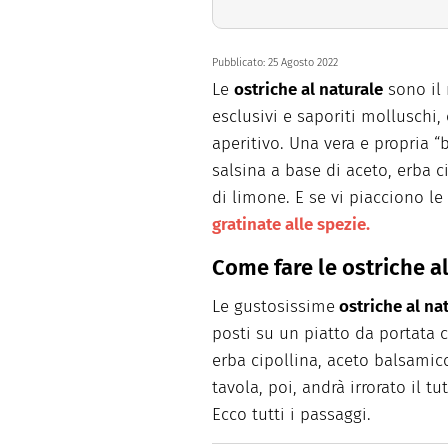
Pubblicato:
25 Agosto 2022
Le
ostriche al naturale
sono il 
esclusivi e saporiti molluschi
aperitivo. Una vera e propria “
salsina a base di aceto, erba 
di limone. E se vi piacciono le
gratinate alle spezie
.
Come fare le ostriche a
Le gustosissime
ostriche al na
posti su un piatto da portata 
erba cipollina, aceto balsamic
tavola, poi, andrà irrorato il 
Ecco tutti i passaggi.