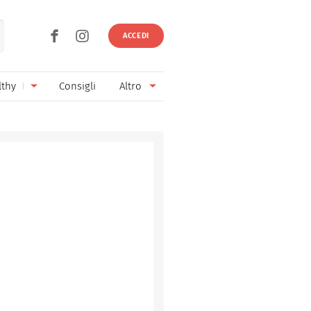
ACCEDI
lthy
Consigli
Altro
Ricette vegetariane
Ingredienti
Ricette vegane
Vini & Birre
Senza glutine
Cucina regionale
Senza lattosio
Cucina internazionale
Senza zucchero
Esperti
Senza burro
Contatti
Senza lievito