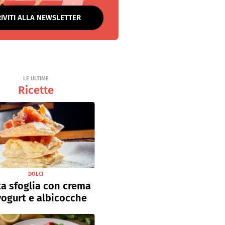
RIVITI ALLA NEWSLETTER
LE ULTIME
Ricette
DOLCI
a sfoglia con crema
yogurt e albicocche