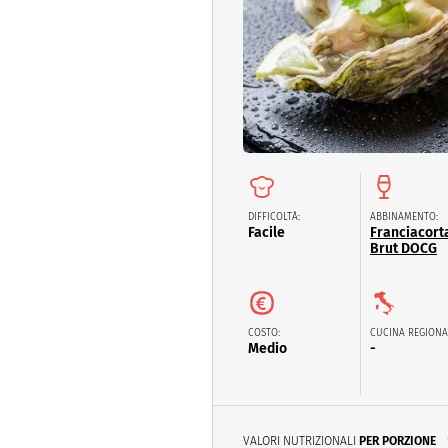
Dolci
Pasqua
San Val
DIFFICOLTÀ:
ABBINAMENTO:
Facile
Franciacort
Brut DOCG
COSTO:
CUCINA REGIONA
Medio
-
VALORI NUTRIZIONALI
PER PORZIONE