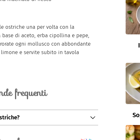
le ostriche una per volta con la
a base di aceto, erba cipollina e pepe,
rrorate ogni mollusco con abbondante
 limone e servite subito in tavola
de frequenti
So
ostriche?
ontenuto di zinco. Considerata la grande
 importanti soprattutto per lo sviluppo e la