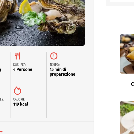
entino
DOSI PER:
TEMPO:
a
4 Persone
15 min di
preparazione
G
LE:
CALORIE:
119 kcal