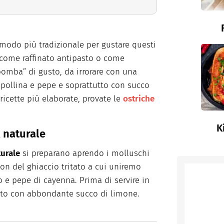
modo più tradizionale per gustare questi
, come raffinato antipasto o come
bomba” di gusto, da irrorare con una
cipollina e pepe e soprattutto con succo
 ricette più elaborate, provate le
ostriche
K
l naturale
turale
si preparano aprendo i molluschi
con del ghiaccio tritato a cui uniremo
o e pepe di cayenna. Prima di servire in
tutto con abbondante succo di limone.