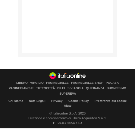
LIBERO
VIRGILIO
PAGINEGIALLE
PAGINEGIALLE SHOP
PGCASA
PAGINEBIANCHE
TUTTOCITTÀ
DILEI
SIVIAGGIA
QUIFINANZA
BUONISSIMO
SUPEREVA
Chi siamo
Note Legali
Privacy
Cookie Policy
Preferenze sui cookie
Aiuto
© Italiaonline S.p.A. 2026
Direzione e coordinamento di Libero Acquisition S.á r.l.
P. IVA 03970540963