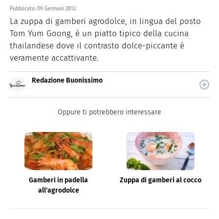
Pubblicato:
09 Gennaio 2012
La zuppa di gamberi agrodolce, in lingua del posto
Tom Yum Goong, è un piatto tipico della cucina
thailandese dove il contrasto dolce-piccante è
veramente accattivante.
Redazione Buonissimo
Buonissimo è il magazine di cucina di Italiaonline nel
quale trovi idee veloci, facili e spiegate passo passo.
Oppure ti potrebbero interessare
Gamberi in padella
Zuppa di gamberi al cocco
all'agrodolce