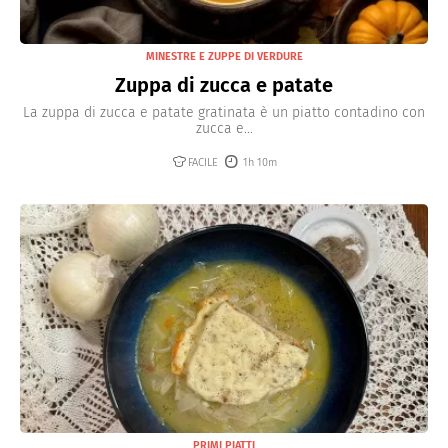
MINESTRE E ZUPPE DI VERDURE
Zuppa di zucca e patate
La zuppa di zucca e patate gratinata è un piatto contadino con
zucca e...
FACILE
1h 10m
PRIMI PIATTI