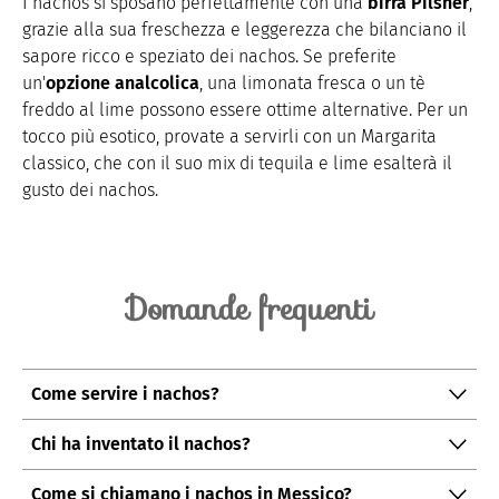
I nachos si sposano perfettamente con una
birra Pilsner
,
grazie alla sua freschezza e leggerezza che bilanciano il
sapore ricco e speziato dei nachos. Se preferite
un'
opzione analcolica
, una limonata fresca o un tè
freddo al lime possono essere ottime alternative. Per un
tocco più esotico, provate a servirli con un Margarita
classico, che con il suo mix di tequila e lime esalterà il
gusto dei nachos.
Domande frequenti
Come servire i nachos?
Potete servirli con salsa al formaggio, ketchup speziato
Chi ha inventato il nachos?
e piccante, o con della panna acida per un contrasto
I nachos sono stati creati nel 1943 da Ignacio Anaya,
cremoso.
Come si chiamano i nachos in Messico?