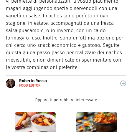
vi permette di personalizzarli a vostro piacimento,
magari aggiungendo spezie o servendoli con una
varietà di salse. I nachos sono perfetti in ogni
stagione: in estate, accompagnati da una fresca
salsa guacamole, o in inverno, con un caldo
formaggio fuso. Inoltre, sono un’ottima opzione per
chi cerca uno snack economico e gustoso. Seguite
questa guida passo passo per realizzare dei nachos
irresistibili, e non dimenticate di sperimentare con
le vostre combinazioni preferite!
Roberto Russo
FOOD EDITOR
E-
Roberto Russo unisce la passione per libri e cucina. Ha
MAIL
pubblicato vari libri di cucina e collabora con foodblog.
LINKEDIN
Oppure ti potrebbero interessare