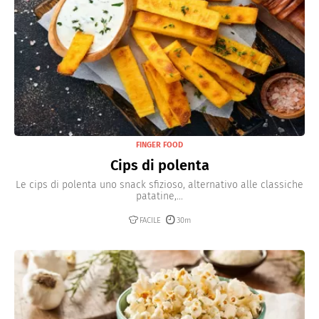
FINGER FOOD
Cips di polenta
Le cips di polenta uno snack sfizioso, alternativo alle classiche
patatine,...
FACILE
30m