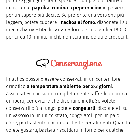
potete aggiungere delle spezie al composto di farina di
mais, come
paprika
,
cumino
o
peperoncino
in polvere,
per un sapore più deciso. Se preferite una versione più
leggera, potete cuocere i
nachos al forno
: disponeteli su
una teglia rivestita di carta da forno e cuoceteli a 180 °C
per circa 10 minuti, finché non saranno dorati e croccanti.
Conservazione
I nachos possono essere conservati in un contenitore
ermetico
a temperatura ambiente per 2-3 giorni
.
Assicuratevi che siano completamente raffreddati prima
di riporli, per evitare che diventino molli. Se volete
conservarli più a lungo, potete
congelarli
: disponeteli su
un vassoio in un unico strato, congelateli per un paio
d'ore, poi trasferiteli in un sacchetto per alimenti. Quando
volete gustarli, basterà riscaldarli in forno per qualche