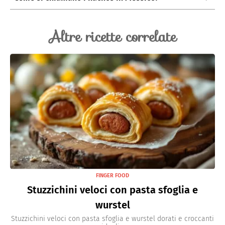
detto “Nacho”, al ristorante Victory Club di Piedras
In Messico, i nachos sono conosciuti come “Tortillas
Negras.
Chips”.
Altre ricette correlate
FINGER FOOD
Stuzzichini veloci con pasta sfoglia e
wurstel
Stuzzichini veloci con pasta sfoglia e wurstel dorati e croccanti