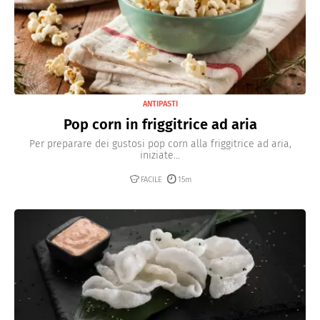
ANTIPASTI
Pop corn in friggitrice ad aria
Per preparare dei gustosi pop corn alla friggitrice ad aria,
iniziate...
FACILE
15m