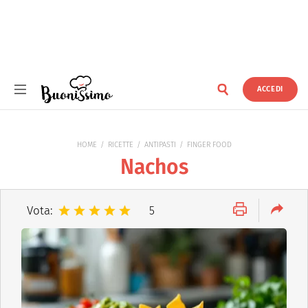
ACCEDI
Buonissimo
HOME
RICETTE
ANTIPASTI
FINGER FOOD
Nachos
Vota:
5