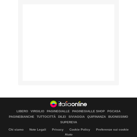
LIBERO
VIRGILIO
PAGINEGIALLE
PAGINEGIALLE SHOP
PGCASA
PAGINEBIANCHE
TUTTOCITTÀ
DILEI
SIVIAGGIA
QUIFINANZA
BUONISSIMO
SUPEREVA
Chi siamo
Note Legali
Privacy
Cookie Policy
Preferenze sui cookie
Aiuto