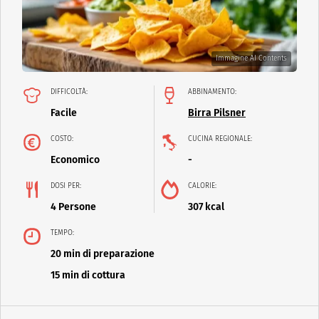
Immagine AI Contents
DIFFICOLTÀ:
ABBINAMENTO:
Facile
Birra Pilsner
COSTO:
CUCINA REGIONALE:
Economico
-
DOSI PER:
CALORIE:
4 Persone
307 kcal
TEMPO:
20 min di preparazione
15 min di cottura