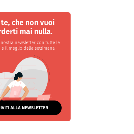
 te, che non vuoi
derti mai nulla.
a nostra newsletter con tutte le
 e il meglio della settimana
RIVITI ALLA NEWSLETTER