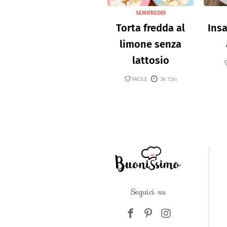
SEMIFREDDI
Torta fredda al
Insa
limone senza
lattosio
FACILE
3h 15m
Seguici su