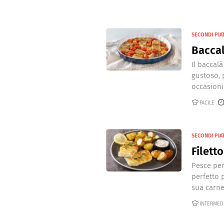
SECONDI PIAT
Baccal
Il baccal
gustoso, 
occasioni, 
FACILE
SECONDI PIAT
Filett
Pesce per
perfetto 
sua carne 
INTERMED