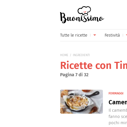
Buonissimo
Tutte le ricette
Festività
Antipasti
Capoda
HOME
INGREDIENTI
Primi piatti
Carneva
Ricette con T
Secondi piatti
Festa d
Pagina 7 di 32
Piatti unici
Festa d
FORMAGGI
Contorni
Festa d
Camem
Formaggi
Hallow
Il camemb
fanno sce
Frutta
Natale
pochi minu