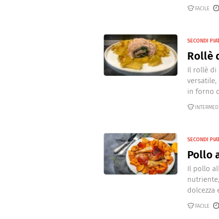
Dolci
Pasqua
FACILE
San Val
SECONDI PIA
Rollè 
Il rollè 
versatile
in forno o 
INTERMED
SECONDI PIA
Pollo 
Il pollo a
nutriente
dolcezza e
FACILE