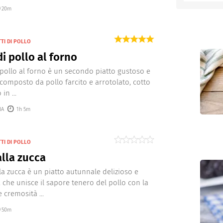
20m
entino
TTI DI POLLO
di pollo al forno
di pollo al forno è un secondo piatto gustoso e
, composto da pollo farcito e arrotolato, cotto
in ...
IA
1h 5m
TTI DI POLLO
alla zucca
lla zucca è un piatto autunnale delizioso e
, che unisce il sapore tenero del pollo con la
 cremosità ...
50m