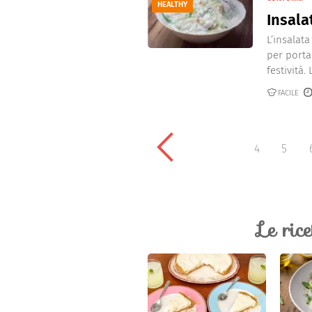
HEALTHY
Insala
L’insalata
per porta
festività. L
FACILE
4
5
Le ric