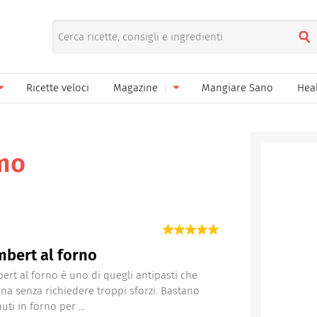
Ricette veloci
Magazine
Mangiare Sano
Hea
nno
Gelati
News
le
Pane pizza focacce
imo
ella Donna
Salse e sughi
ella Mamma
Marmellate e confetture
el Papà
Conserve
bert al forno
een
Ricette di base
ert al forno è uno di quegli antipasti che
na senza richiedere troppi sforzi. Bastano
Bevande
ti in forno per ...