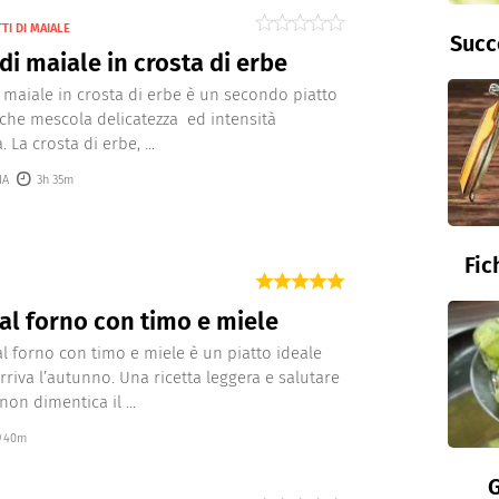
TI DI MAIALE
Succ
 di maiale in crosta di erbe
di maiale in crosta di erbe è un secondo piatto
 che mescola delicatezza ed intensità
 La crosta di erbe, ...
IA
3h 35m
Fic
al forno con timo e miele
al forno con timo e miele è un piatto ideale
riva l’autunno. Una ricetta leggera e salutare
on dimentica il ...
40m
G