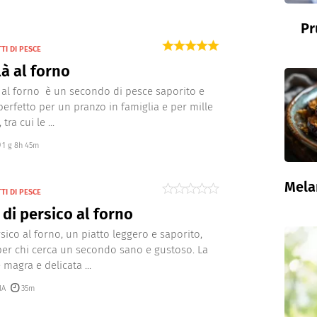
Pr
TI DI PESCE
à al forno
à al forno è un secondo di pesce saporito e
perfetto per un pranzo in famiglia e per mille
tra cui le ...
1 g 8h 45m
Mela
TI DI PESCE
o di persico al forno
sico al forno, un piatto leggero e saporito,
per chi cerca un secondo sano e gustoso. La
magra e delicata ...
IA
35m