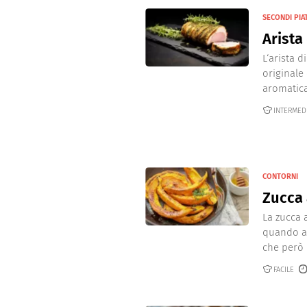
SECONDI PIAT
Arista
L‘arista 
originale
aromatica.
INTERMED
CONTORNI
Zucca 
La zucca 
quando ar
che però n
FACILE