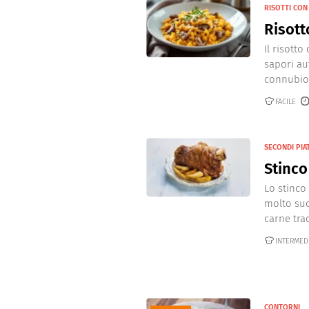
RISOTTI CO
Risott
Il risotto
sapori au
connubio d
FACILE
SECONDI PIAT
Stinco
Lo stinco
molto suc
carne trad
INTERMED
CONTORNI