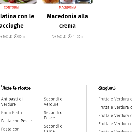
CONTORNI
MACEDONIA
latina con le
Macedonia alla
acciughe
crema
FACILE
50 m
FACILE
1h 30m
Tutte le ricette
Stagioni
Antipasti di
Secondi di
Frutta e Verdura 
Verdure
Verdure
Frutta e Verdura 
Primi Piatti
Secondi di
Frutta e Verdura d
Pesce
Pasta con Pesce
Frutta e Verdura 
Secondi di
Pasta con
Carne