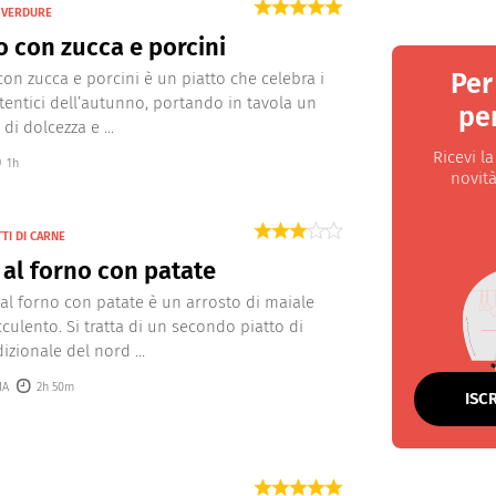
N VERDURE
o con zucca e porcini
Per
 con zucca e porcini è un piatto che celebra i
tentici dell’autunno, portando in tavola un
per
i dolcezza e ...
Ricevi l
1h
novità
TI DI CARNE
 al forno con patate
 al forno con patate è un arrosto di maiale
culento. Si tratta di un secondo piatto di
izionale del nord ...
IA
2h 50m
ISC