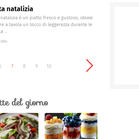
ta natalizia
 natalizia è un piatto fresco e gustoso, ideale
re a tavola un tocco di leggerezza durante le
a ...
20m
6
7
8
9
10
ette del giorno