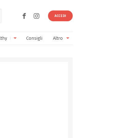
ACCEDI
lthy
Consigli
Altro
Ricette vegetariane
Ingredienti
Ricette vegane
Vini & Birre
Senza glutine
Cucina regionale
Senza lattosio
Cucina internazionale
Senza zucchero
Esperti
Senza burro
Contatti
Senza lievito