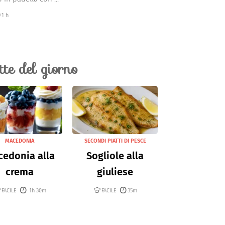
1 h
ette del giorno
MACEDONIA
SECONDI PIATTI DI PESCE
edonia alla
Sogliole alla
crema
giuliese
FACILE
1h 30m
FACILE
35m