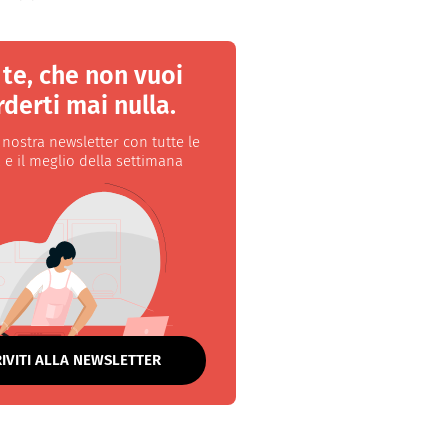
 te, che non vuoi
derti mai nulla.
a nostra newsletter con tutte le
 e il meglio della settimana
RIVITI ALLA NEWSLETTER