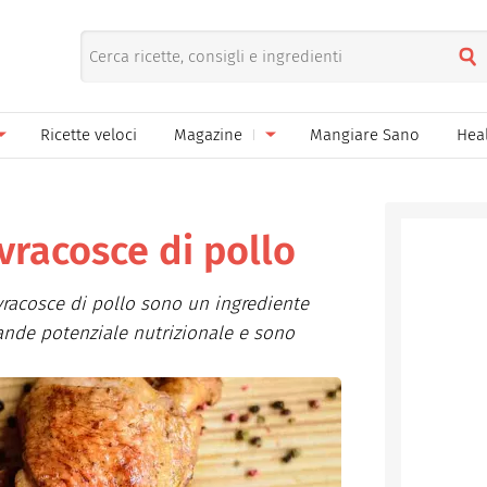
Ricette veloci
Magazine
Mangiare Sano
Hea
nno
Gelati
News
le
Pane pizza focacce
vracosce di pollo
ella Donna
Salse e sughi
ovracosce di pollo sono un ingrediente
ella Mamma
Marmellate e confetture
ande potenziale nutrizionale e sono
el Papà
Conserve
een
Ricette di base
Bevande