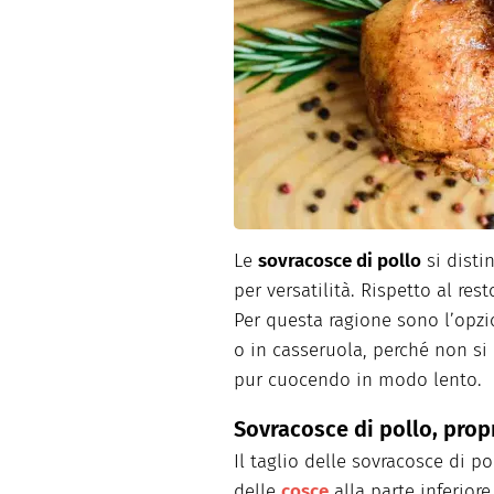
Dolci
Pasqua
San Val
Le
sovracosce di pollo
si disti
per versatilità. Rispetto al re
Per questa ragione sono l’opzi
o in casseruola, perché non s
pur cuocendo in modo lento.
Sovracosce di pollo, propr
Il taglio delle sovracosce di p
delle
cosce
alla parte inferiore