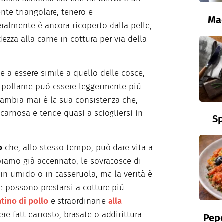
te triangolare, tenero e
Ma
eralmente è ancora ricoperto dalla pelle,
ezza alla carne in cottura per via della
e a essere simile a quello delle cosce,
di pollame può essere leggermente più
cambia mai è la sua consistenza che,
carnosa e tende quasi a sciogliersi in
Sp
o
che, allo stesso tempo, può dare vita a
biamo già accennato, le sovracosce di
 in umido o in casseruola, ma la verità è
 possono prestarsi a cotture più
tino di pollo
e straordinarie
alla
re fatt earrosto, brasate o addirittura
Pepe