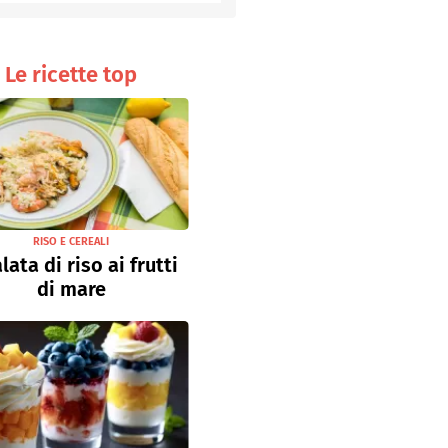
Senza uova
Ricette light
Le ricette top
RISO E CEREALI
lata di riso ai frutti
di mare