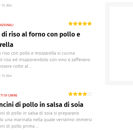
1h 30m
DIZIONALI
 di riso al forno con pollo e
rella
i riso con pollo e mozzarella si cucina
il riso ed insaporendolo con vino e zafferano
ssere cotto al ...
1h 20m
TI DI CARNE
cini di pollo in salsa di soia
ini di pollo in salsa di soia si preparano
do una marinata nella quale verranno immersi
ni di pollo prima ...