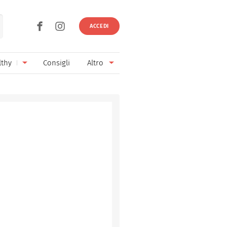
ACCEDI
lthy
Consigli
Altro
Ricette vegetariane
Ingredienti
Ricette vegane
Vini & Birre
Senza glutine
Cucina regionale
Senza lattosio
Cucina internazionale
Senza zucchero
Esperti
Senza burro
Contatti
Senza lievito