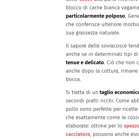
blocco di carne bianca vagamen
particolarmente polposo
. Gen
che conferisce ulteriore morbid
sua grassezza naturale.
Il sapore delle sovracosce tend
anche se in determinati tipi 
tenue e delicato
. Ciò che non 
anche dopo la cottura, rimane 
bocca.
Si tratta di un
taglio economic
secondi piatti ricchi. Come ab
pollo sono perfette per ricette
che esattamente come le cosce
elaborate: ottime per lo
spezza
cacciatora
, possono anche esse