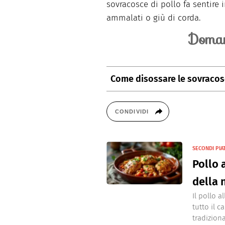
sovracosce di pollo fa sentir
ammalati o giù di corda.
Doman
Come disossare le sovracos
Occorre innanzitutto eliminare l
secondo la lunghezza dell'osso. 
CONDIVIDI
cartilagine all'estremità, quindi t
SECONDI PIA
Pollo 
della
Il pollo a
tutto il c
tradiziona