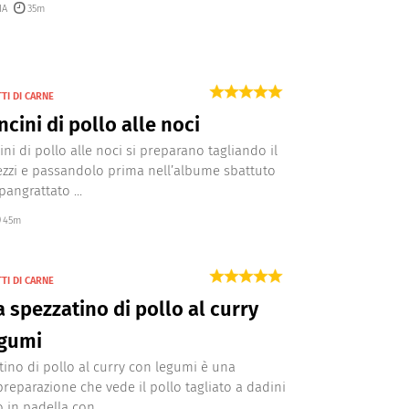
IA
35m
TI DI CARNE
cini di pollo alle noci
ni di pollo alle noci si preparano tagliando il
ezzi e passandolo prima nell’albume sbattuto
pangrattato ...
45m
TI DI CARNE
a spezzatino di pollo al curry
egumi
tino di pollo al curry con legumi è una
preparazione che vede il pollo tagliato a dadini
 in padella con ...