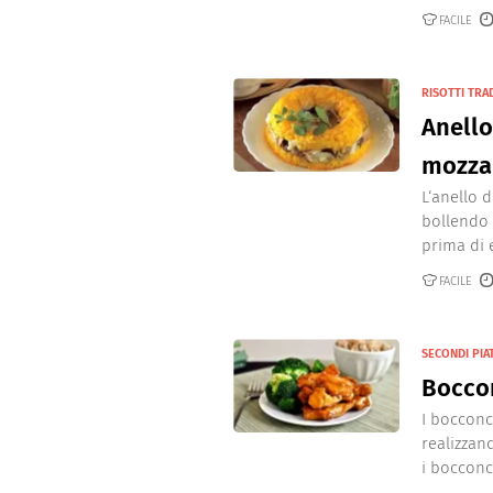
FACILE
RISOTTI TRA
Anello
mozza
L‘anello d
bollendo 
prima di e
FACILE
SECONDI PIAT
Boccon
I bocconc
realizzan
i bocconci