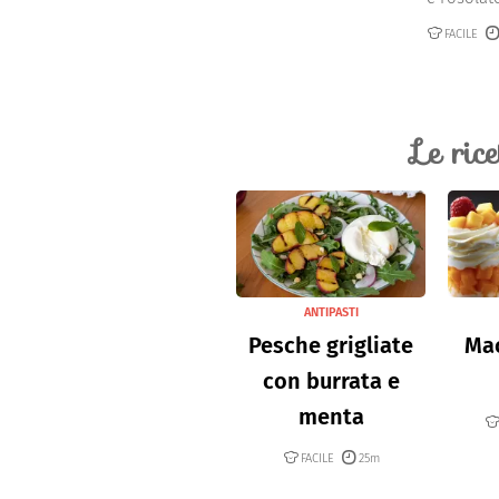
FACILE
Le ric
ANTIPASTI
Pesche grigliate
Mac
con burrata e
menta
FACILE
25m