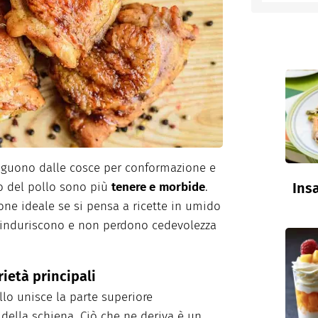
entino
nguono dalle cosce per conformazione e
Insa
sto del pollo sono più
tenere e
morbide
.
one ideale se si pensa a ricette in umido
i induriscono e non perdono cedevolezza
ietà principali
ollo unisce la parte superiore
 della schiena. Ciò che ne deriva è un