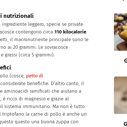
i nutrizionali
 ingrediente leggero, specie se private
vracosce contengono circa
110 kilocalorie
.
tti, il macronutriente principale sono le
orno ai 20 grammi. Le sovracosce
 grassi (circa 5 grammi).
G
efici
pollo (cosce,
petto di
 considerate benefiche. D’altro canto, il
 e aminoacidi ramificati che aiutano a
 è ricco di magnesio e grazie al
 il sistema immunitario. Ma non è tutto
al triptofano la carne di pollo è anche un
r questo questo una buona zuppa con
G