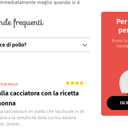
e immediatamente meglio quando si è
de frequenti
Per
per
Ricevi l
ce di pollo?
novità
a pelle, quindi praticare un'incisione
A questo punto si deve togliere la
agliare sotto l'osso e togliere il grasso.
TTI DI POLLO
alla cacciatora con la ricetta
 nonna
ISC
lla cacciatora è un piatto che racchiude in sé
alore e la semplicità della cucina italiana
le. Questo ...