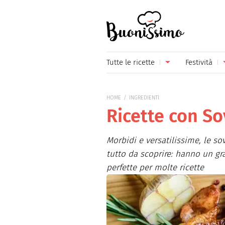
Buonissimo
Tutte le ricette
Festività
Antipasti
Capoda
HOME
INGREDIENTI
Primi piatti
Carneva
Ricette con So
Secondi piatti
Festa d
Morbidi e versatilissime, le s
Piatti unici
Festa d
tutto da scoprire: hanno un gr
perfette per molte ricette
Contorni
Festa d
Formaggi
Hallow
Frutta
Natale