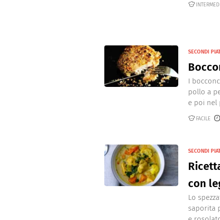
INTERMED
SECONDI PIAT
Boccon
I bocconci
pollo a p
e poi nel 
FACILE
SECONDI PIAT
Ricett
con l
Lo spezza
saporita 
e rosolato