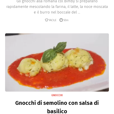
Gli gnocchi alla romana col Bimby si preparano
rapidamente mescolando la farina, il latte, la noce moscata
e il burro nel boccale del ...
FACILE
50m
GNOCCHI
Gnocchi di semolino con salsa di
basilico