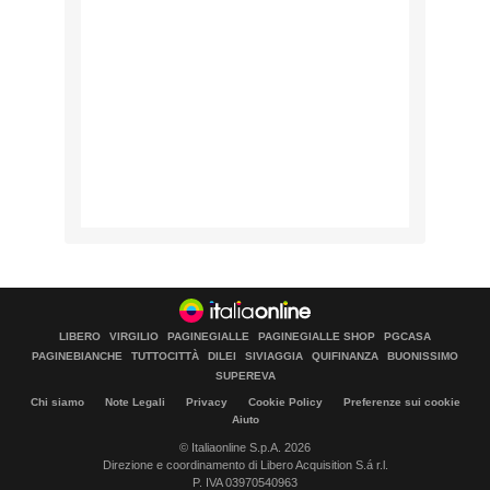
LIBERO
VIRGILIO
PAGINEGIALLE
PAGINEGIALLE SHOP
PGCASA
PAGINEBIANCHE
TUTTOCITTÀ
DILEI
SIVIAGGIA
QUIFINANZA
BUONISSIMO
SUPEREVA
Chi siamo
Note Legali
Privacy
Cookie Policy
Preferenze sui cookie
Aiuto
© Italiaonline S.p.A. 2026
Direzione e coordinamento di Libero Acquisition S.á r.l.
P. IVA 03970540963