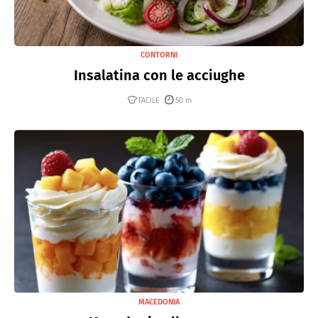
CONTORNI
Insalatina con le acciughe
FACILE
50 m
MACEDONIA