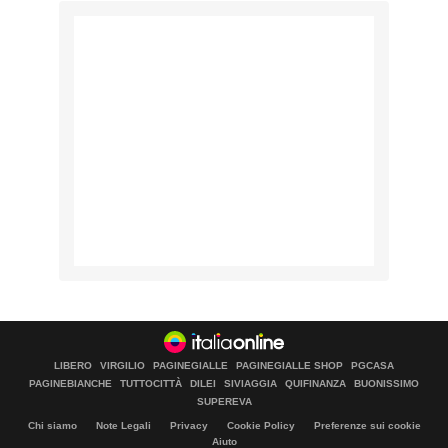
LIBERO
VIRGILIO
PAGINEGIALLE
PAGINEGIALLE SHOP
PGCASA
PAGINEBIANCHE
TUTTOCITTÀ
DILEI
SIVIAGGIA
QUIFINANZA
BUONISSIMO
SUPEREVA
Chi siamo
Note Legali
Privacy
Cookie Policy
Preferenze sui cookie
Aiuto