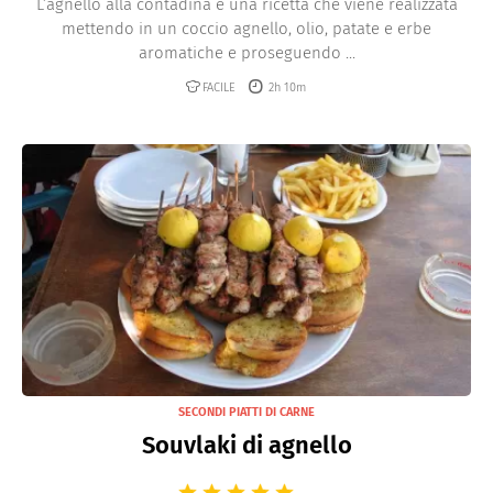
L’agnello alla contadina è una ricetta che viene realizzata
mettendo in un coccio agnello, olio, patate e erbe
aromatiche e proseguendo ...
FACILE
2h 10m
SECONDI PIATTI DI CARNE
Souvlaki di agnello