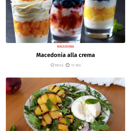
MACEDONIA
Macedonia alla crema
FACILE
1h 30m