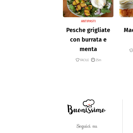
ANTIPASTI
Pesche grigliate
Mac
con burrata e
menta
FACILE
25m
Seguici su