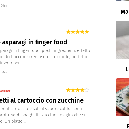
50m
Ma
D
 asparagi in finger food
paragi in finger food: pochi ingredienti, effetto
o. Un boccone cremoso e croccante, perfetto
tivo o per ...
L
30m
VERDURE
tti al cartoccio con zucchine
ri il cartoccio e sale il vapore caldo, senti
 profumo di spaghetti, zucchine e aglio che si
. Un piatto ...