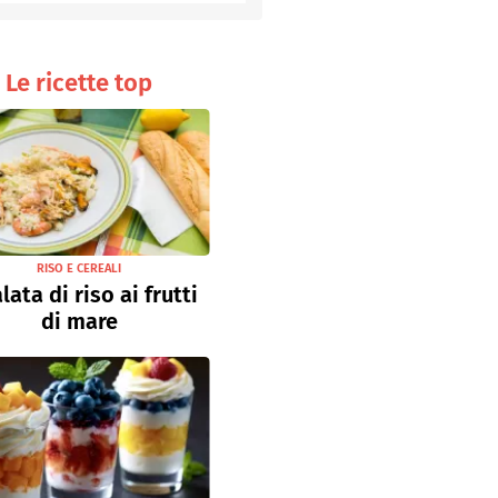
Senza uova
Ricette light
Le ricette top
RISO E CEREALI
lata di riso ai frutti
di mare