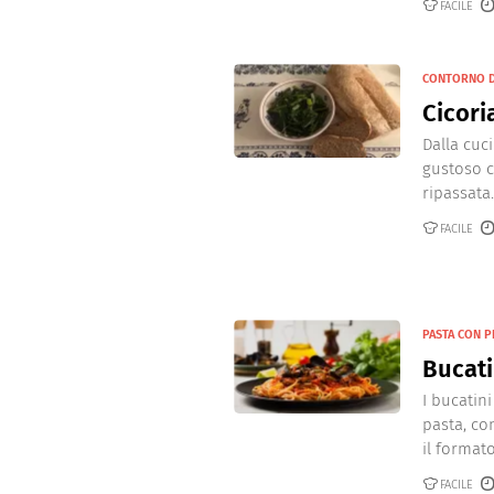
FACILE
CONTORNO D
Cicori
Dalla cuc
gustoso c
ripassata.
FACILE
PASTA CON P
Bucati
I bucatin
pasta, con
il formato
FACILE