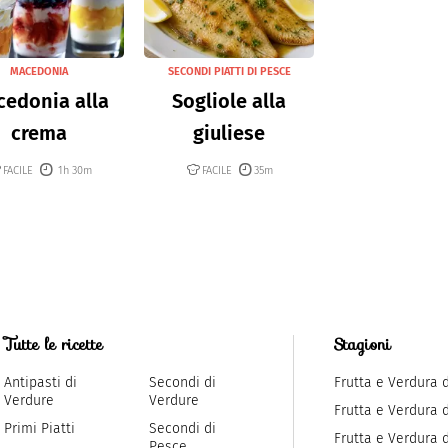
MACEDONIA
SECONDI PIATTI DI PESCE
edonia alla
Sogliole alla
crema
giuliese
FACILE
1h 30m
FACILE
35m
Tutte le ricette
Stagioni
Antipasti di
Secondi di
Frutta e Verdura 
Verdure
Verdure
Frutta e Verdura 
Primi Piatti
Secondi di
Frutta e Verdura d
Pesce