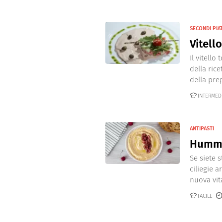
SECONDI PIAT
Vitell
Il vitello
della ric
della prep
INTERMED
ANTIPASTI
Hummus
Se siete 
ciliegie 
nuova vita
FACILE