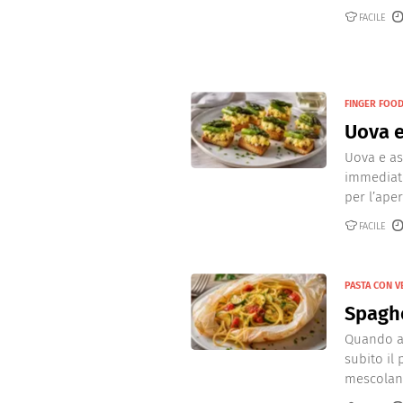
FACILE
FINGER FOO
Uova e
Uova e as
immediat
per l’aperi
FACILE
PASTA CON 
Spaghe
Quando ap
subito il
mescolano