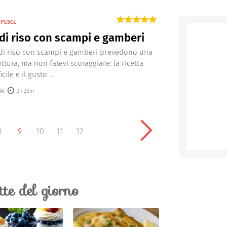
 PESCE
 di riso con scampi e gamberi
i di riso con scampi e gamberi prevedono una
ttura, ma non fatevi scoraggiare: la ricetta
cile e il gusto ...
IA
2h 20m
8
9
10
11
12
ette del giorno