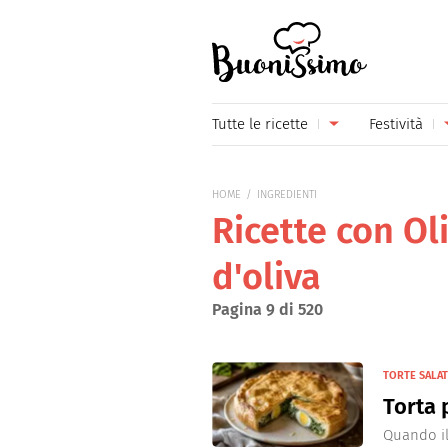
Buonissimo
Tutte le ricette
Festività
Antipasti
Capoda
HOME
INGREDIENTI
Primi piatti
Carneva
Ricette con Ol
Secondi piatti
Festa d
d'oliva
Piatti unici
Festa d
Pagina 9 di 520
Contorni
Festa d
Formaggi
Hallow
TORTE SALA
Torta
Frutta
Natale
Quando il