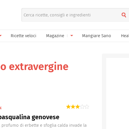
Ricette veloci
Magazine
Mangiare Sano
Hea
nno
Gelati
News
le
Pane pizza focacce
io extravergine
ella Donna
Salse e sughi
ella Mamma
Marmellate e confetture
el Papà
Conserve
een
Ricette di base
TE
 pasqualina genovese
Bevande
 profumo di erbette e sfoglia calda invade la