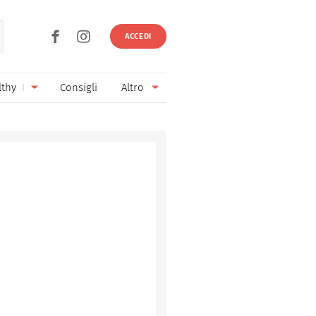
ACCEDI
lthy
Consigli
Altro
Ricette vegetariane
Ingredienti
Ricette vegane
Vini & Birre
Senza glutine
Cucina regionale
Senza lattosio
Cucina internazionale
Senza zucchero
Esperti
Senza burro
Contatti
Senza lievito