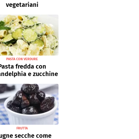
vegetariani
PASTA CON VERDURE
Pasta fredda con
andelphia e zucchine
FRUTTA
ugne secche come