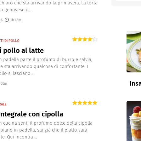
 chiaro che sta arrivando la primavera. La torta
a genovese è ...
entino
IA
1h 45m
TTI DI POLLO
i pollo al latte
 padella parte il profumo di burro e salvia,
he sta arrivando qualcosa di confortante. I
llo si lasciano ...
Insa
35m
RALE
integrale con cipolla
 cucina senti il profumo dolce della cipolla
piano in padella, sai già che il piatto sarà
e. Qui incontra ...