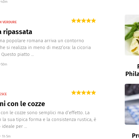
40m
I VERDURE
a ripassata
ina popolare romana arriva un contorno
he si realizza in meno di mezz’ora: la cicoria
 Questo piatto ...
50m
Phil
ESCE
ni con le cozze
i con le cozze sono semplici ma d’effetto. La
 la sua tipica forma e la consistenza rustica, è
 ideale per ...
Pr
1h 5m