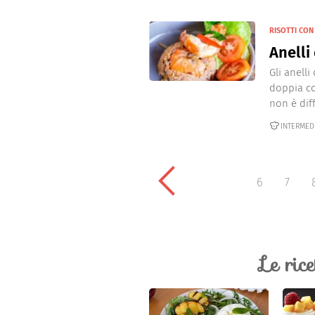
RISOTTI CON
Anelli
Gli anell
doppia co
non è diffi
INTERMED
6
7
Le ric