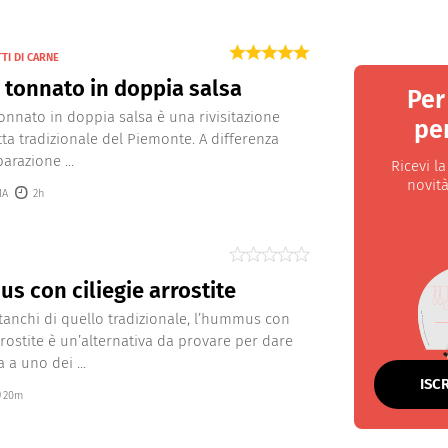
TI DI CARNE
o tonnato in doppia salsa
Per
 tonnato in doppia salsa è una rivisitazione
per
etta tradizionale del Piemonte. A differenza
arazione ...
Ricevi l
novità
IA
2h
 con ciliegie arrostite
stanchi di quello tradizionale, l’hummus con
arrostite è un’alternativa da provare per dare
 a uno dei ...
ISC
20m