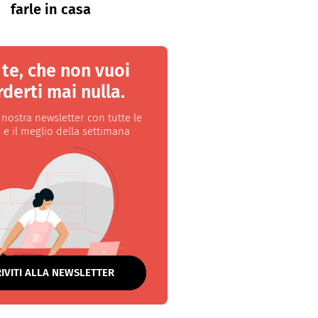
farle in casa
 te, che non vuoi
derti mai nulla.
a nostra newsletter con tutte le
 e il meglio della settimana
RIVITI ALLA NEWSLETTER