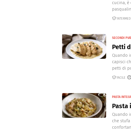
Dolci
Pasqua
cucina, è
pasqualin
San Val
INTERMED
SECONDI PIA
Petti d
Quando in
capisci c
petti di po
FACILE
PASTA INTEG
Pasta 
Quando in
che stufa 
confortant