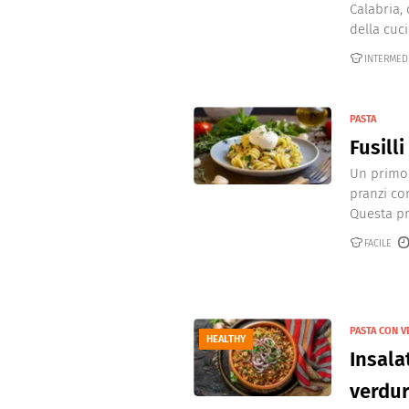
Calabria, 
della cuci
INTERMED
PASTA
Fusill
Un primo 
pranzi con
Questa pr
FACILE
PASTA CON 
HEALTHY
Insala
verdur