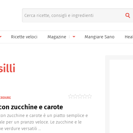
Ricette veloci
Magazine
Mangiare Sano
Hea
nno
Gelati
News
le
Pane pizza focacce
illi
ella Donna
Salse e sughi
ella Mamma
Marmellate e confetture
VERDURE
el Papà
Conserve
con zucchine e carote
een
Ricette di base
con zucchine e carote è un piatto semplice e
ale per un pranzo veloce. Le zucchine e le
Bevande
e verdure versatili ...