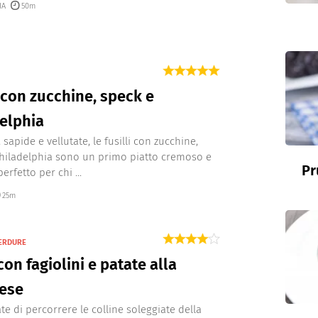
IA
50m
i con zucchine, speck e
elphia
 sapide e vellutate, le fusilli con zucchine,
hiladelphia sono un primo piatto cremoso e
Pr
erfetto per chi ...
25m
VERDURE
con fagiolini e patate alla
rese
e di percorrere le colline soleggiate della