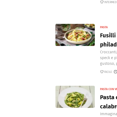
INTERMED
PASTA
Fusill
philad
Croccanti,
speck e p
gustoso, p
FACILE
PASTA CON 
Pasta 
calab
Immaginat