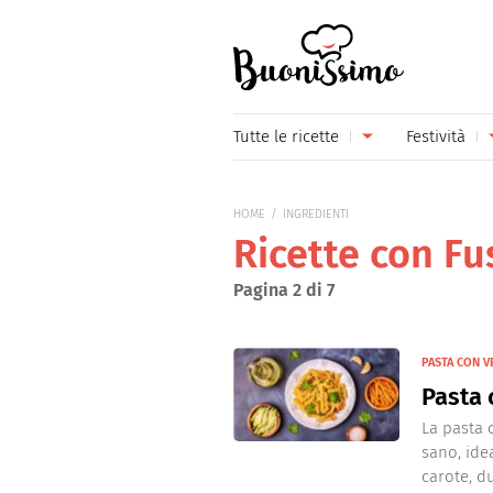
Buonissimo
Tutte le ricette
Festività
Antipasti
Capoda
HOME
INGREDIENTI
Primi piatti
Carneva
Ricette con Fus
Secondi piatti
Festa d
Pagina 2 di 7
Piatti unici
Festa d
PASTA CON 
Contorni
Festa d
Pasta 
Formaggi
Hallow
La pasta 
sano, ide
Frutta
Natale
carote, du