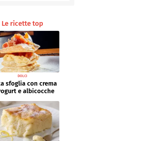
Senza uova
Ricette light
Le ricette top
DOLCI
a sfoglia con crema
yogurt e albicocche