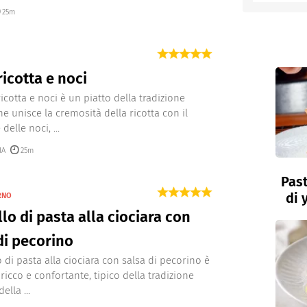
25m
entino
ricotta e noci
icotta e noci è un piatto della tradizione
he unisce la cremosità della ricotta con il
delle noci, ...
IA
25m
Past
di 
RNO
lo di pasta alla ciociara con
di pecorino
o di pasta alla ciociara con salsa di pecorino è
ricco e confortante, tipico della tradizione
ella ...