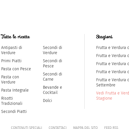
Tutte le ricette
Stagioni
Antipasti di
Secondi di
Frutta e Verdura 
Verdure
Verdure
Frutta e Verdura 
Primi Piatti
Secondi di
Frutta e Verdura d
Pesce
Pasta con Pesce
Frutta e Verdura 
Secondi di
Pasta con
Carne
Frutta e Verdura d
Verdure
Settembre
Bevande e
Pasta Integrale
Cocktail
Vedi Frutta e Verd
Risotti
Stagione
Dolci
Tradizionali
Secondi Piatti
CONTENUTI SPECIALI
CONTATTACI
MAPPA DEL SITO
FEED RSS