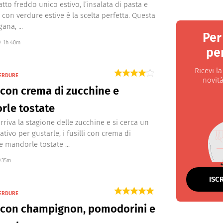
tto freddo unico estivo, l’insalata di pasta e
e con verdure estive è la scelta perfetta. Questa
ana, ...
Per
1h 40m
per
Ricevi l
VERDURE
novità
i con crema di zucchine e
rle tostate
riva la stagione delle zucchine e si cerca un
tivo per gustarle, i fusilli con crema di
e mandorle tostate ...
35m
ISC
VERDURE
i con champignon, pomodorini e