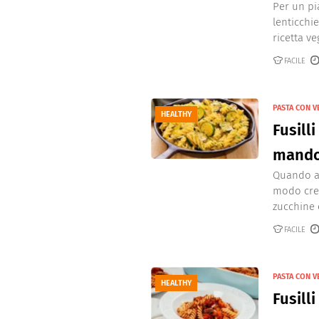
Per un pia
lenticchi
ricetta veg
FACILE
PASTA CON 
HEALTHY
Fusill
mando
Quando ar
modo crea
zucchine 
FACILE
PASTA CON 
HEALTHY
Fusill