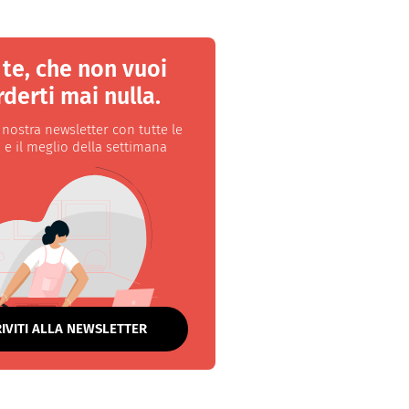
 te, che non vuoi
derti mai nulla.
a nostra newsletter con tutte le
 e il meglio della settimana
RIVITI ALLA NEWSLETTER