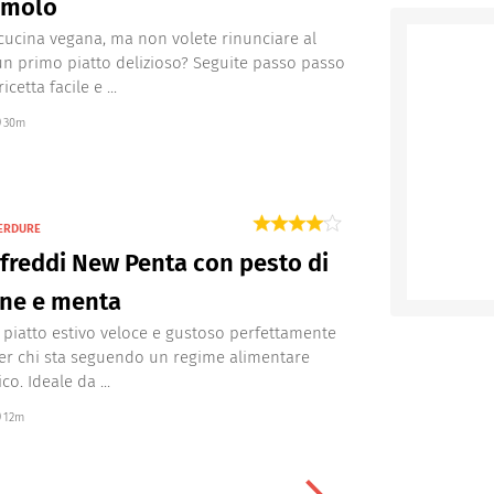
emolo
cucina vegana, ma non volete rinunciare al
un primo piatto delizioso? Seguite passo passo
icetta facile e ...
30m
VERDURE
i freddi New Penta con pesto di
ine e menta
piatto estivo veloce e gustoso perfettamente
per chi sta seguendo un regime alimentare
o. Ideale da ...
12m