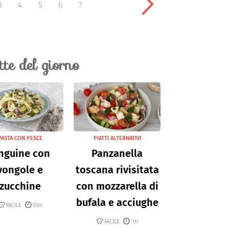
3
4
5
6
7
ette del giorno
PASTA CON PESCE
PIATTI ALTERNATIVI
nguine con
Panzanella
vongole e
toscana rivisitata
zucchine
con mozzarella di
bufala e acciughe
FACILE
55m
FACILE
1h