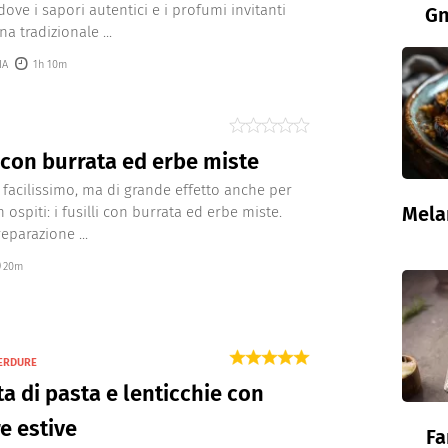
dove i sapori autentici e i profumi invitanti
Gn
na tradizionale ...
IA
1h 10m
i con burrata ed erbe miste
facilissimo, ma di grande effetto anche per
Mela
 ospiti: i fusilli con burrata ed erbe miste.
eparazione ...
20m
VERDURE
ta di pasta e lenticchie con
e estive
Fa