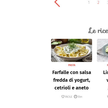
1
2
Le ric
PASTA
Farfalle con salsa
Li
fredda di yogurt,
cetrioli e aneto
FACILE
55m