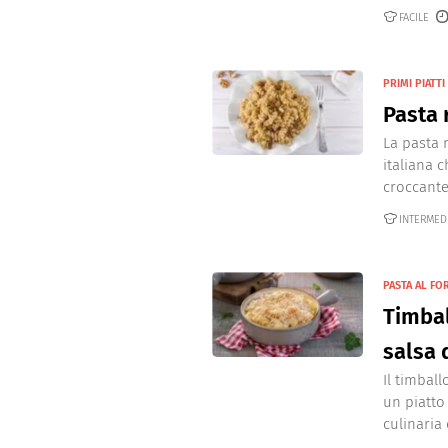
Dolci
Pasqua
FACILE
San Val
PRIMI PIATTI
Pasta 
La pasta r
italiana c
croccante 
INTERMED
PASTA AL FO
Timbal
salsa 
Il timball
un piatto 
culinaria d