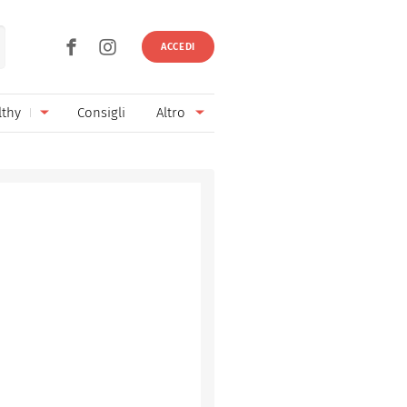
ACCEDI
lthy
Consigli
Altro
Ricette vegetariane
Ingredienti
Ricette vegane
Vini & Birre
Senza glutine
Cucina regionale
Senza lattosio
Cucina internazionale
Senza zucchero
Esperti
Senza burro
Contatti
Senza lievito