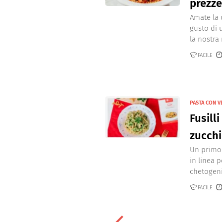
prezz
Amate la 
gusto di 
la nostra r
FACILE
PASTA CON 
Fusill
zucch
Un primo 
in linea 
chetogenic
FACILE