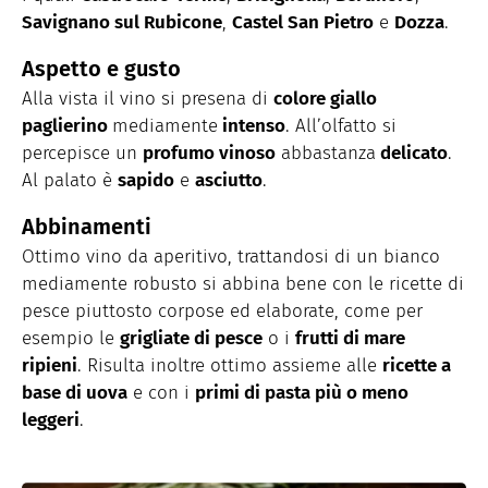
Savignano sul Rubicone
,
Castel San Pietro
e
Dozza
.
Aspetto e gusto
Alla vista il vino si presena di
colore giallo
paglierino
mediamente
intenso
. All’olfatto si
percepisce un
profumo vinoso
abbastanza
delicato
.
Al palato è
sapido
e
asciutto
.
Abbinamenti
Ottimo vino da aperitivo, trattandosi di un bianco
mediamente robusto si abbina bene con le ricette di
pesce piuttosto corpose ed elaborate, come per
esempio le
grigliate di pesce
o i
frutti di mare
ripieni
. Risulta inoltre ottimo assieme alle
ricette a
base di uova
e con i
primi di pasta più o meno
leggeri
.