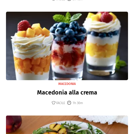
MACEDONIA
Macedonia alla crema
FACILE
1h 30m