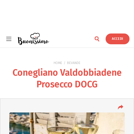
ACCEDI
Buonissimo
HOME
BEVANDE
Conegliano Valdobbiadene
Prosecco DOCG