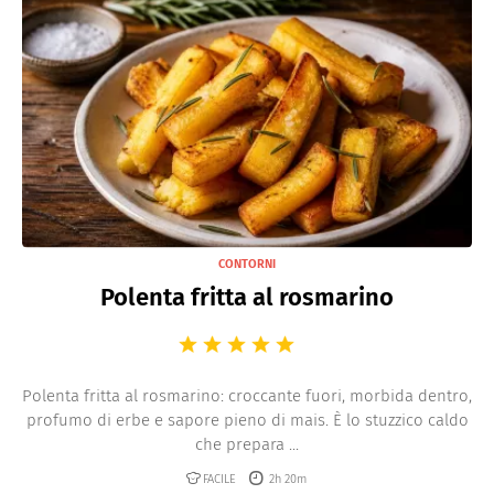
CONTORNI
Polenta fritta al rosmarino
Polenta fritta al rosmarino: croccante fuori, morbida dentro,
profumo di erbe e sapore pieno di mais. È lo stuzzico caldo
che prepara ...
FACILE
2h 20m