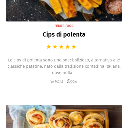
FINGER FOOD
Cips di polenta
Le cips di polenta sono uno snack sfizioso, alternativo alle
classiche patatine, nato dalla tradizione contadina italiana,
dove nulla ...
FACILE
30m