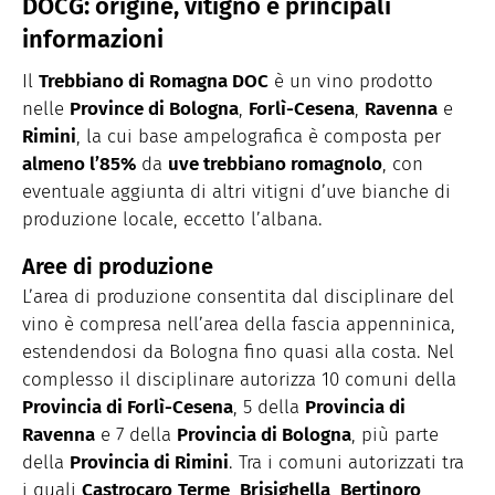
DOCG: origine, vitigno e principali
informazioni
Il
Trebbiano di Romagna DOC
è un vino prodotto
nelle
Province di Bologna
,
Forlì-Cesena
,
Ravenna
e
Rimini
, la cui base ampelografica è composta per
almeno l’85%
da
uve trebbiano romagnolo
, con
eventuale aggiunta di altri vitigni d’uve bianche di
produzione locale, eccetto l’albana.
Aree di produzione
L’area di produzione consentita dal disciplinare del
vino è compresa nell’area della fascia appenninica,
estendendosi da Bologna fino quasi alla costa. Nel
complesso il disciplinare autorizza 10 comuni della
Provincia di Forlì-Cesena
, 5 della
Provincia di
Ravenna
e 7 della
Provincia di Bologna
, più parte
della
Provincia di Rimini
. Tra i comuni autorizzati tra
i quali
Castrocaro
Terme
,
Brisighella
,
Bertinoro
,