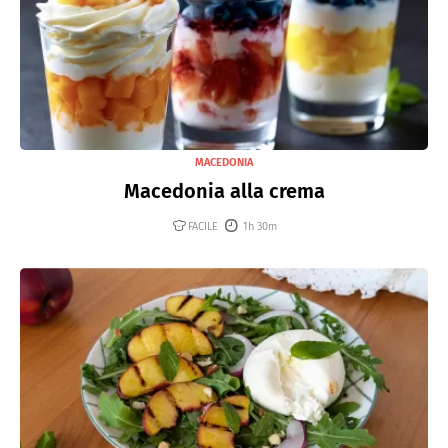
MACEDONIA
Macedonia alla crema
FACILE
1h 30m