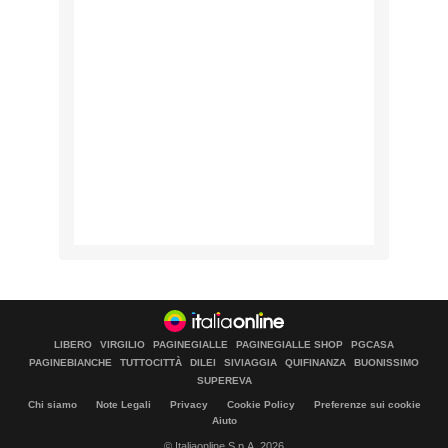
LIBERO
VIRGILIO
PAGINEGIALLE
PAGINEGIALLE SHOP
PGCASA
PAGINEBIANCHE
TUTTOCITTÀ
DILEI
SIVIAGGIA
QUIFINANZA
BUONISSIMO
SUPEREVA
Chi siamo
Note Legali
Privacy
Cookie Policy
Preferenze sui cookie
Aiuto
© Italiaonline S.p.A. 2026