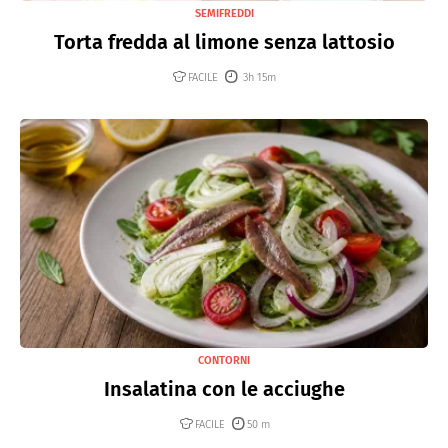
SEMIFREDDI
Torta fredda al limone senza lattosio
FACILE
3h 15m
CONTORNI
Insalatina con le acciughe
FACILE
50 m