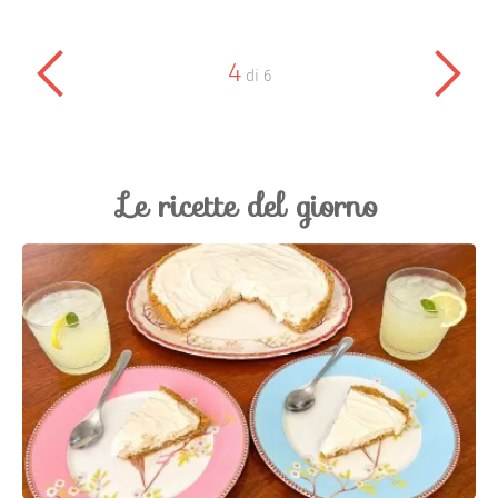
4
di
6
Le ricette del giorno