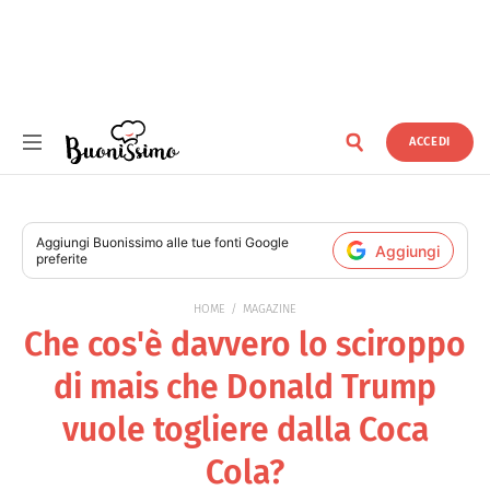
ACCEDI
Buonissimo
Aggiungi
Buonissimo
alle tue fonti Google
Aggiungi
preferite
HOME
MAGAZINE
Che cos'è davvero lo sciroppo
di mais che Donald Trump
vuole togliere dalla Coca
Cola?