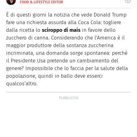
FOOD & LIFESTYLE EDITOR
E-
Nata nella città delle 100 torri, è laureata in Scienze
MAIL
Storiche. Curiosa e schietta, scrive di lifestyle, food e
È di questi giorni la notizia che vede Donald Trump
green dal 2018.
fare una richiesta assurda alla Coca Cola: togliere
dalla ricetta lo
sciroppo di mais
in favore dello
zucchero di canna. Considerando che l’America è il
maggior produttore della sostanza zuccherina
incriminata, una domanda sorge spontanea: perché
il Presidente Usa pretende un cambiamento del
genere? Impossibile che lo faccia per la salute della
popolazione, quindi in ballo deve esserci
qualcos’altro.