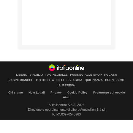
LIBERO
VIRGILIO
PAGINEGIALLE
PAGINEGIALLE SHOP
PGCASA
PAGINEBIANCHE
TUTTOCITTÀ
DILEI
SIVIAGGIA
QUIFINANZA
BUONISSIMO
SUPEREVA
Chi siamo
Note Legali
Privacy
Cookie Policy
Preferenze sui cookie
Aiuto
© Italiaonline S.p.A. 2026
Direzione e coordinamento di Libero Acquisition S.á r.l.
P. IVA 03970540963