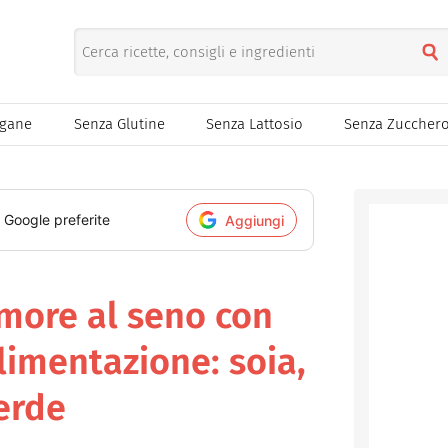
egane
Senza Glutine
Senza Lattosio
Senza Zuccher
i Google preferite
Aggiungi
umore al seno con
limentazione: soia,
verde