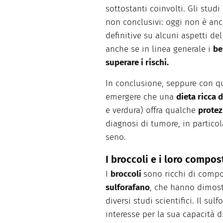
sottostanti coinvolti. Gli stu
non conclusivi: oggi non è anc
definitive su alcuni aspetti del
anche se in linea generale i
be
superare i rischi.
In conclusione, seppure con qu
emergere che una
dieta ricca d
e verdura) offra qualche
protez
diagnosi di tumore, in partico
seno.
I broccoli e i loro compos
I
broccoli
sono ricchi di compo
sulforafano
, che hanno dimostr
diversi studi scientifici. Il sul
interesse per la sua capacità d