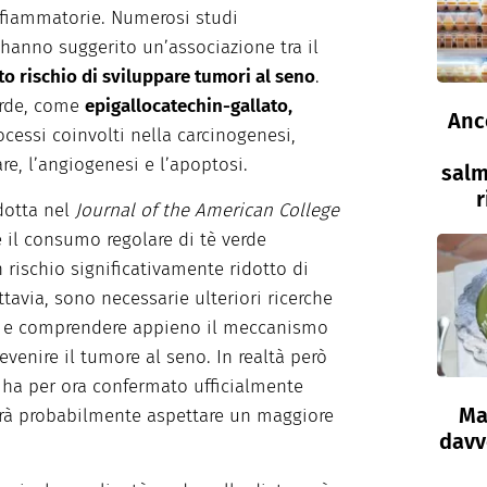
nfiammatorie. Numerosi studi
hanno suggerito un’associazione tra il
to rischio di sviluppare tumori al seno
.
erde, come
epigallocatechin-gallato,
Anc
cessi coinvolti nella carcinogenesi,
are, l’angiogenesi e l’apoptosi.
salm
r
dotta nel
Journal of the American College
 il consumo regolare di tè verde
 rischio significativamente ridotto di
tavia, sono necessarie ulteriori ricerche
ti e comprendere appieno il meccanismo
evenire il tumore al seno. In realtà però
a ha per ora confermato ufficialmente
Ma
nerà probabilmente aspettare un maggiore
davve