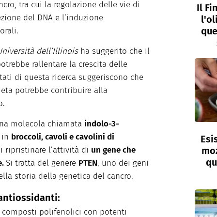
cro, tra cui la regolazione delle vie di
Il F
ezione del DNA e l’induzione
l'o
que
orali.
niversità dell’Illinois
ha suggerito che il
trebbe rallentare la crescita delle
ultati di questa ricerca suggeriscono che
dieta potrebbe contribuire alla
o.
una molecola chiamata
indolo-3-
 in
broccoli, cavoli e cavolini di
Esi
 ripristinare l’attività di
un gene che
moz
qu
e.
Si tratta del genere
PTEN
, uno dei geni
lla storia della genetica del cancro.
 antiossidanti:
e, composti polifenolici con potenti