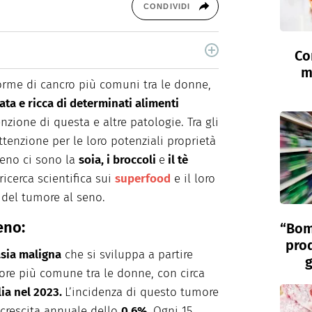
CONDIVIDI
Co
estisco dal 2017 Farmabook, una pagina di
m
ssionato di scrittura ed editoria, lavoro come
orme di cancro più comuni tra le donne,
del settore farmaceutico e nutrizionale.
ata e ricca di determinati alimenti
nzione di questa e altre patologie. Tra gli
ttenzione per le loro potenziali proprietà
seno ci sono la
soia, i broccoli
e
il tè
ricerca scientifica sui
superfood
e il loro
 del tumore al seno.
eno:
“Bom
prod
sia maligna
che si sviluppa a partire
g
more più comune tra le donne, con circa
lia nel 2023.
L’incidenza di questo tumore
 crescita annuale dello
0,6%
. Ogni 15