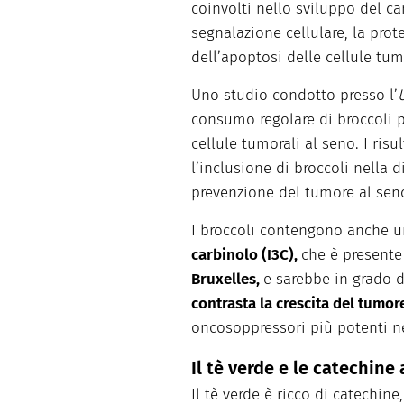
coinvolti nello sviluppo del can
segnalazione cellulare, la prot
dell’apoptosi delle cellule tum
Uno studio condotto presso l’
U
consumo regolare di broccoli po
cellule tumorali al seno. I ris
l’inclusione di broccoli nella 
prevenzione del tumore al sen
I broccoli contengono anche 
carbinolo (I3C),
che è presente
Bruxelles,
e sarebbe in grado di
contrasta la crescita del tumor
oncosoppressori più potenti ne
Il tè verde e le catechine
Il tè verde è ricco di catechin