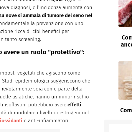
 nuova diagnosi, e l’incidenza aumenta con
u nove si ammala di tumore del seno nel
fondamentale la prevenzione con uno
zione ricca di cibi benefici per
Com
n tanto screening.
anc
o avere un ruolo "protettivo":
:
composti vegetali che agiscono come
Studi epidemiologici suggeriscono che
 regolarmente soia come parte della
quelle asiatiche, hanno un minor rischio
li isoflavoni potrebbero avere
effetti
Come
ità di modulare i livelli di estrogeni nel
iossidanti
e anti-infiammatori.