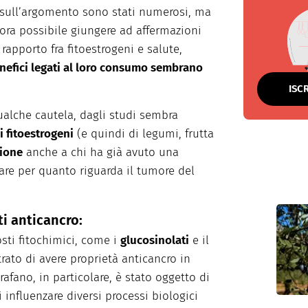
di sull’argomento sono stati numerosi, ma
ora possibile giungere ad affermazioni
 rapporto fra fitoestrogeni e salute,
nefici legati al loro consumo sembrano
ISC
alche cautela, dagli studi sembra
i fitoestrogeni
(e quindi di legumi, frutta
ione
anche a chi ha già avuto una
lare per quanto riguarda il tumore del
ti anticancro:
sti fitochimici, come i
glucosinolati
e il
ato di avere proprietà anticancro in
forafano, in particolare, è stato oggetto di
i influenzare diversi processi biologici