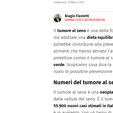
Pubblicato:
15 Marzo 2024
Biagio Flavietti
FARMACISTA E NUTRIZIONISTA
E-
Farmacista e nutrizionista, g
MAIL
divulgazione scientifica. Appa
Il
tumore al seno
è una delle f
SITO
web editor per alcune realtà 
ma adottare una
dieta equilibr
potrebbe contribuire alla preve
alimenti che hanno attirato l’a
protettive contro il tumore al 
verde
. Scopriamo cosa dice la 
ruolo di possibile prevenzione
Numeri del tumore al s
Il tumore al seno è una
neopla
dalle cellule del seno. È il tu
55.900 nuovi casi stimati in Ita
è in aumento, con un tasso di