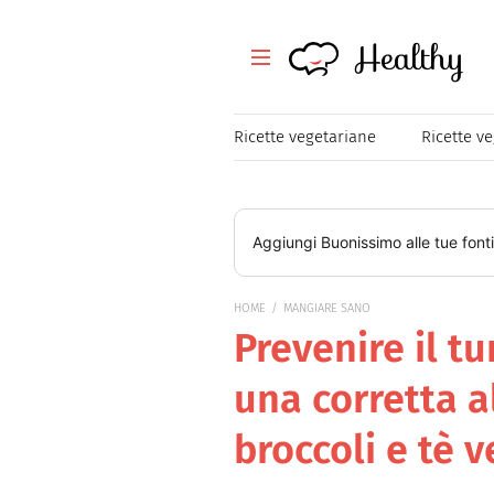
Healthy
Healthy
Tutte le ricette
Ricette vegetariane
Ricette v
Festività
Ricette veloci
Aggiungi
Buonissimo
alle tue font
Magazine
HOME
MANGIARE SANO
Prevenire il t
Mangiare Sano
una corretta a
Healthy
broccoli e tè 
Consigli