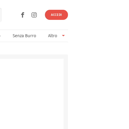
ACCEDI
o
Senza Burro
Altro
Senza Lievito
Senza Uova
Ricette light