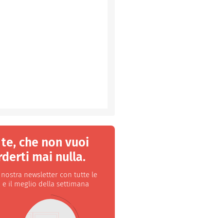
 te, che non vuoi
derti mai nulla.
a nostra newsletter con tutte le
 e il meglio della settimana