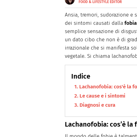
FOOD & LIFESTYLE EDITOR
E-
Nata nella città delle 100 torr
MAIL
schietta, scrive di lifestyle, 
Ansia, tremori, sudorazione e 
dei sintomi causati dalla
fobia
semplice sensazione di disgus
un dato cibo che non è di gra
irrazionale che si manifesta so
vegetale. Si chiama lachanofob
Lachanofobia: cos'è la f
Le cause e i sintomi
Diagnosi e cura
Lachanofobia: cos’è la 
Il mondo delle fobie è talmen