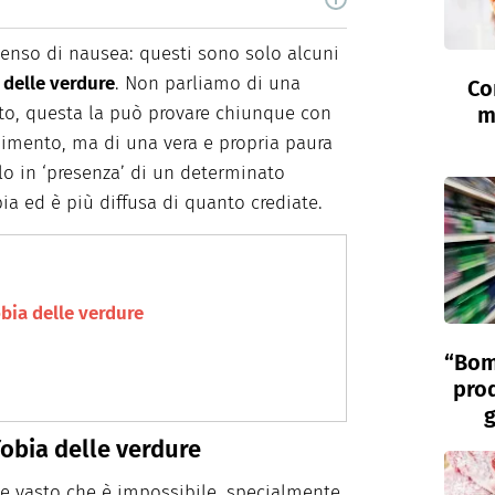
i, è laureata in Scienze Storiche. Curiosa e
food e green dal 2018.
senso di nausea: questi sono solo alcuni
 delle verdure
. Non parliamo di una
Co
to, questa la può provare chiunque con
m
dimento, ma di una vera e propria paura
lo in ‘presenza’ di un determinato
ia ed è più diffusa di quanto crediate.
obia delle verdure
“Bom
prod
g
fobia delle verdure
te vasto che è impossibile, specialmente