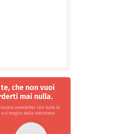
 te, che non vuoi
derti mai nulla.
a nostra newsletter con tutte le
 e il meglio della settimana