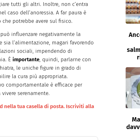
e tutti gli altri. Inoltre, non c’entra
nel caso dell’anoressia. A far paura è
o che potrebbe avere sul fisico.
Anc
a può influenzare negativamente la
e sia l’alimentazione, magari favorendo
salm
elazioni sociali, impendendo di
r
nia. È
importante
, quindi, parlarne con
iatra, le uniche figure in grado di
ilire la cura più appropriata.
ivo comportamentale è efficace per
a vivere serenamente.
nella tua casella di posta. Iscriviti alla
Ma
davve