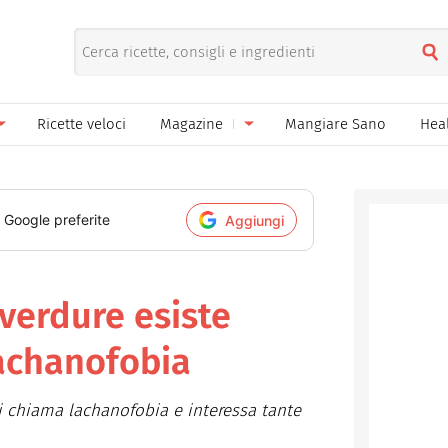
Ricette veloci
Magazine
Mangiare Sano
Hea
nno
Gelati
News
le
Pane pizza focacce
i Google preferite
Aggiungi
ella Donna
Salse e sughi
ella Mamma
Marmellate e confetture
 verdure esiste
el Papà
Conserve
lachanofobia
een
Ricette di base
Si chiama lachanofobia e interessa tante
Bevande