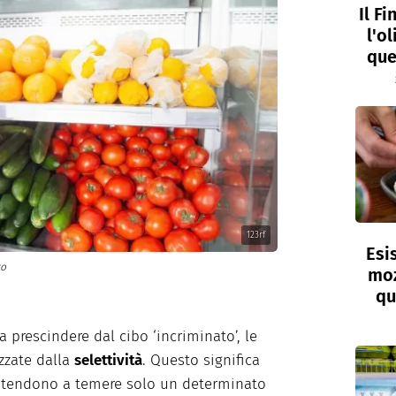
Il F
l'o
que
123rf
Esi
to
moz
qu
a prescindere dal cibo ‘incriminato’, le
izzate dalla
selettività
. Questo significa
 tendono a temere solo un determinato