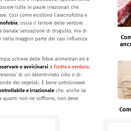
oscere tutte le paure irrazionali che
re. Così come esistono l’aracnofobia e
anofobia
, ossia il terrore delle verdure.
a banale sensazione di disgusto, ma di
Com
 nella maggior parte dei casi influenza
anc
mpia schiera delle fobie alimentari ed è
sservare o avvicinarsi
a
frutta e verdura
.
‘presenza’ di un determinato cibo o di
ndo dei vegetali. È bene sottolineare
ontrollabile e irrazionale
che, anche se
a quanti non ne soffrono, non deve
Come