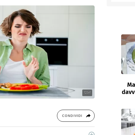
entino
Ma
davve
123rf
CONDIVIDI