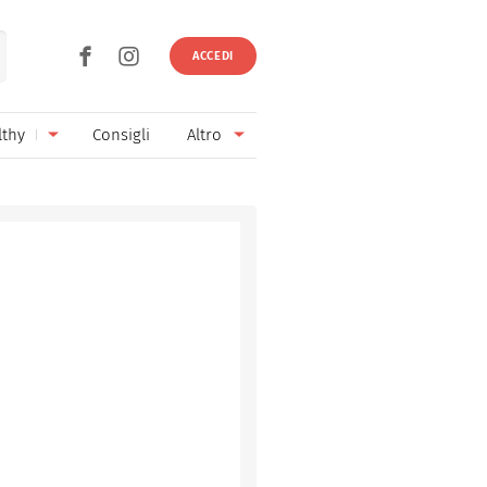
ACCEDI
lthy
Consigli
Altro
Ricette vegetariane
Ingredienti
Ricette vegane
Vini & Birre
Senza glutine
Cucina regionale
Senza lattosio
Cucina internazionale
Senza zucchero
Esperti
Senza burro
Contatti
Senza lievito