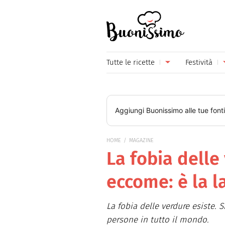
Buonissimo
Tutte le ricette
Festività
Antipasti
Capoda
Primi piatti
Carneva
Aggiungi
Buonissimo
alle tue font
Secondi piatti
Festa d
HOME
MAGAZINE
Piatti unici
Festa d
La fobia delle
Contorni
Festa d
eccome: è la 
Formaggi
Hallow
La fobia delle verdure esiste. 
Frutta
Natale
persone in tutto il mondo.