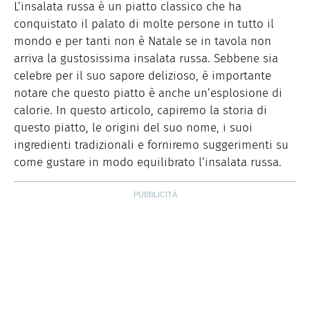
una pagina di divulgazione scientifica. Appassionato di
L’insalata russa è un piatto classico che ha
SITO
scrittura ed editoria, lavoro come web editor per alcune
conquistato il palato di molte persone in tutto il
realtà del settore farmaceutico e nutrizionale.
mondo e per tanti non è Natale se in tavola non
arriva la gustosissima insalata russa. Sebbene sia
celebre per il suo sapore delizioso, è importante
notare che questo piatto è anche un’esplosione di
calorie. In questo articolo, capiremo la storia di
questo piatto, le origini del suo nome, i suoi
ingredienti tradizionali e forniremo suggerimenti su
come gustare in modo equilibrato l’insalata russa.