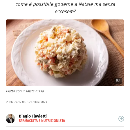
come è possibile goderne a Natale ma senza
eccesere?
IPA
Piatto con insalata russa
Pubblicato:
06 Dicembre 2023
Biagio Flavietti
FARMACISTA E NUTRIZIONISTA
E-
Farmacista e nutrizionista, gestisco dal 2017 Farmabook,
MAIL