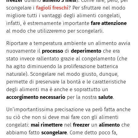
freezer
durano
almeno 3 mesi
). Come fare, però, per
scongelare i
fagioli freschi
? Per sfruttare nel modo
migliore tutti i vantaggi degli alimenti congelati,
infatti, è estremamente importante
fare attenzione
al modo che utilizzeremo per scongelarli.
Riportare a temperatura ambiente un alimento avvia
nuovamente il
processo
di
deperimento
che era
stato invece rallentato grazie al congelamento (che
ha agito diminuendo la proliferazione batterica
naturale). Scongelare nel modo giusto, dunque,
permette di preservare la bontà e le caratteristiche
degli alimenti ma è anche e soprattutto un
accorgimento necessario
per la nostra
salute
.
Un’importantissima precisazione va però fatta anche
su ciò che non si deve mai fare con gli alimenti
congelati:
mai rimettere
nel
freezer
un
alimento
che
abbiamo fatto
scongelare
. Come detto poco fa,