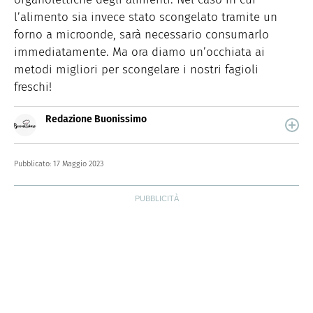
l’alimento sia invece stato scongelato tramite un
forno a microonde, sarà necessario consumarlo
immediatamente. Ma ora diamo un’occhiata ai
metodi migliori per scongelare i nostri fagioli
freschi!
Redazione Buonissimo
Buonissimo è il magazine di cucina di Italiaonline nel
quale trovi idee veloci, facili e spiegate passo passo.
Pubblicato:
17 Maggio 2023