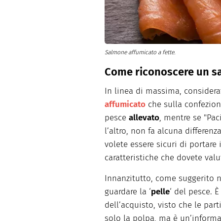
Salmone affumicato a fette.
Come riconoscere un sa
In linea di massima, consider
affumicato
che sulla confezione 
pesce
allevato
, mentre se "Pac
l’altro, non fa alcuna differenz
volete essere sicuri di portare 
caratteristiche che dovete valu
Innanzitutto, come suggerito n
guardare la ‘
pelle
‘ del pesce. È
dell’acquisto, visto che le par
solo la polpa, ma è un’informaz