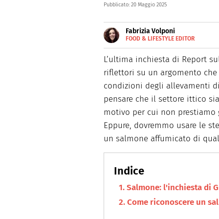
Pubblicato:
20 Maggio 2025
Fabrizia Volponi
FOOD & LIFESTYLE EDITOR
E-
Nata nella città delle 100 torr
MAIL
schietta, scrive di lifestyle, 
L’ultima inchiesta di Report 
riflettori su un argomento che
condizioni degli allevamenti d
pensare che il settore ittico si
motivo per cui non prestiamo g
Eppure, dovremmo usare le ste
un salmone affumicato di qual
Salmone: l'inchiesta di G
Come riconoscere un sal