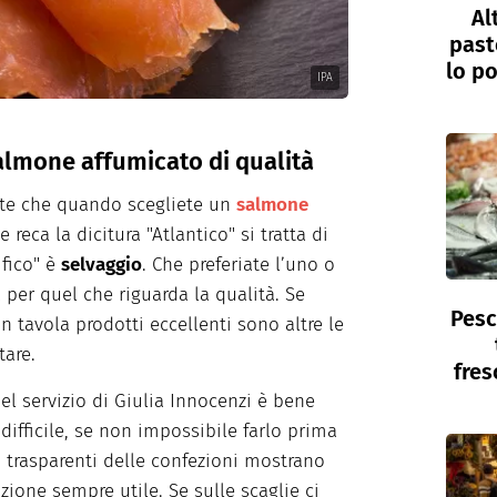
Al
past
lo po
IPA
lmone affumicato di qualità
ate che quando scegliete un
salmone
reca la dicitura "Atlantico" si tratta di
ifico" è
selvaggio
. Che preferiate l’uno o
a per quel che riguarda la qualità. Se
Pesc
in tavola prodotti eccellenti sono altre le
tare.
fres
el servizio di Giulia Innocenzi è bene
 difficile, se non impossibile farlo prima
ti trasparenti delle confezioni mostrano
ione sempre utile. Se sulle scaglie ci