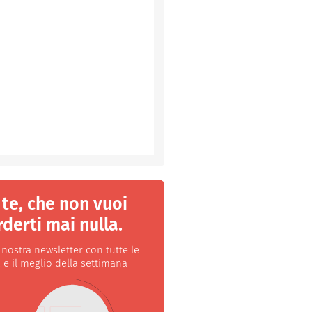
 te, che non vuoi
derti mai nulla.
a nostra newsletter con tutte le
 e il meglio della settimana