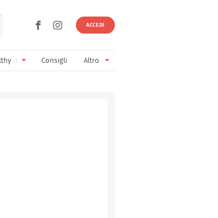
ACCEDI
lthy
Consigli
Altro
Ricette vegetariane
Ingredienti
Ricette vegane
Vini & Birre
Senza glutine
Cucina regionale
Senza lattosio
Cucina internazionale
Senza zucchero
Esperti
Senza burro
Contatti
Senza lievito