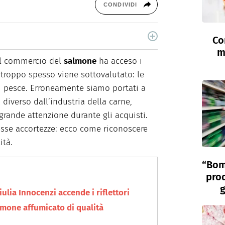
CONDIVIDI
Co
i, è laureata in Scienze Storiche. Curiosa e
m
food e green dal 2018.
sul commercio del
salmone
ha acceso i
 troppo spesso viene sottovalutato: le
i pesce. Erroneamente siamo portati a
a diverso dall’industria della carne,
rande attenzione durante gli acquisti.
sse accortezze: ecco come riconoscere
ità.
“Bom
prod
g
iulia Innocenzi accende i riflettori
mone affumicato di qualità