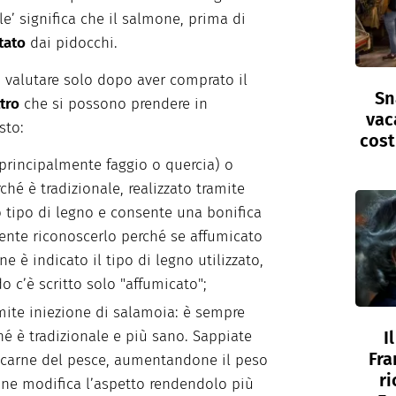
lle’ significa che il salmone, prima di
tato
dai pidocchi.
 valutare solo dopo aver comprato il
Sn
tro
che si possono prendere in
vac
sto:
cost
principalmente faggio o quercia) o
ché è tradizionale, realizzato tramite
 tipo di legno e consente una bonifica
mente riconoscerlo perché se affumicato
e è indicato il tipo di legno utilizzato,
o c’è scritto solo "affumicato";
mite iniezione di salamoia: è sempre
I
é è tradizionale e più sano. Sappiate
Fra
a carne del pesce, aumentandone il peso
ri
 ne modifica l’aspetto rendendolo più