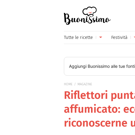
Buonissimo
Tutte le ricette
Festività
Antipasti
Capoda
Primi piatti
Carneva
Aggiungi
Buonissimo
alle tue font
Secondi piatti
Festa d
HOME
MAGAZINE
Piatti unici
Festa d
Riflettori pun
Contorni
Festa d
affumicato: e
Formaggi
Hallow
riconoscerne u
Frutta
Natale