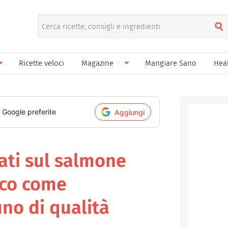
Ricette veloci
Magazine
Mangiare Sano
Hea
nno
Gelati
News
le
Pane pizza focacce
i Google preferite
Aggiungi
ella Donna
Salse e sughi
ella Mamma
Marmellate e confetture
tati sul salmone
el Papà
Conserve
cco come
een
Ricette di base
no di qualità
Bevande