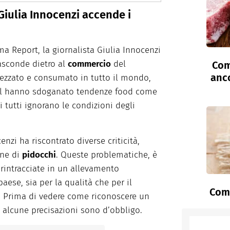
Giulia Innocenzi accende i
ma Report, la giornalista Giulia Innocenzi
asconde dietro al
commercio
del
Com
anc
ezzato e consumato in tutto il mondo,
al hanno sdoganato tendenze food come
i tutti ignorano le condizioni degli
nzi ha riscontrato diverse criticità,
one di
pidocchi
. Queste problematiche, è
 rintracciate in un allevamento
aese, sia per la qualità che per il
Come
. Prima di vedere come riconoscere un
 alcune precisazioni sono d’obbligo.