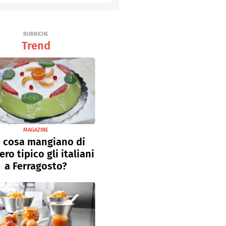
Senza uova
Ricette light
RUBRICHE
Trend
MAGAZINE
 cosa mangiano di
ro tipico gli italiani
a Ferragosto?