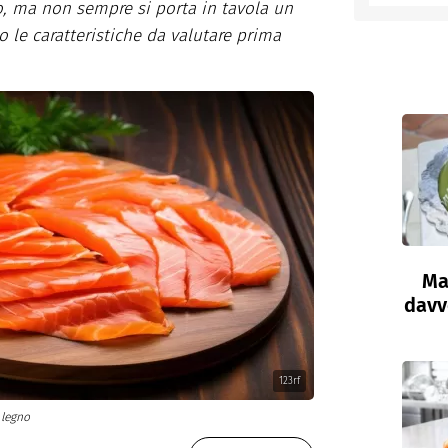
o, ma non sempre si porta in tavola un
 le caratteristiche da valutare prima
entino
Ma
davve
123rf
 legno