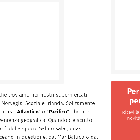
Per
che troviamo nei nostri supermercati
per
n Norvegia, Scozia e Irlanda. Solitamente
citura "
Atlantico
" o "
Pacifico
", che non
Ricevi l
novità
enienza geografica. Quando c’è scritto
ce è della specie Salmo salar, quasi
Oceano in questione, dal Mar Baltico o dal