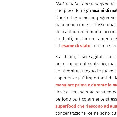
"
Notte di lacrime e preghiere
":
che precedono gli
esami di ma
Questo brano accompagna ancor
ogni anno come se fosse una sp
del cantautore romano racconta
studenti, ma fortunatamente è
all’
esame di stato
con una serie
Sia chiaro, essere agitati è a
preoccupante il contrario, ma a
ad affrontare meglio le prove 
esperienze più importanti dell
mangiare prima e durante la m
deve essere sempre sana ed eq
periodo particolarmente stres
superfood che riescono ad aum
concentrazione, ce ne sono alt