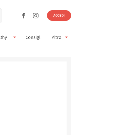
ACCEDI
lthy
Consigli
Altro
Ricette vegetariane
Ingredienti
Ricette vegane
Vini & Birre
Senza glutine
Cucina regionale
Senza lattosio
Cucina internazionale
Senza zucchero
Esperti
Senza burro
Contatti
Senza lievito