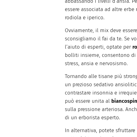
abbassando i livelli d’ansia. Pe
essere associata ad altre erbe 
rodiola e iperico.
Ovviamente, il mix deve essere
sconsigliamo il fai da te. Se v
l’aiuto di esperti, optate per
r
bolliti insieme, consentono di
stress, ansia e nervosismo.
Tornando alle tisane più stron
un prezioso sedativo ansioliti
contrastare insonnia e irrequie
può essere unita al
biancospi
sulla pressione arteriosa. Anch
di un erborista esperto.
In alternativa, potete sfruttare