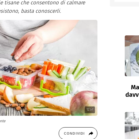
le tisane che consentono di calmare
sistono, basta conoscerli.
entino
Ma
davve
123rf
ente
CONDIVIDI