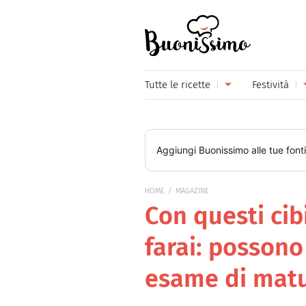
Buonissimo
Tutte le ricette
Festività
Antipasti
Capoda
Primi piatti
Carneva
Aggiungi
Buonissimo
alle tue font
Secondi piatti
Festa d
HOME
MAGAZINE
Piatti unici
Festa d
Con questi cibi
Contorni
Festa d
farai: possono
Formaggi
Hallow
esame di matu
Frutta
Natale