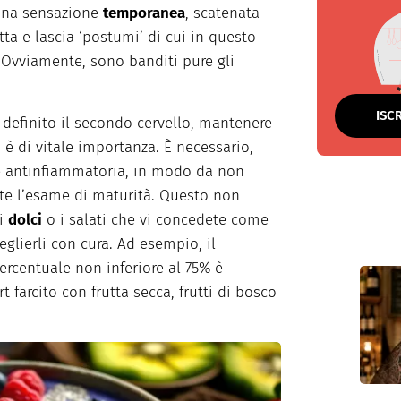
i una sensazione
temporanea
, scatenata
tta e lascia ‘postumi’ di cui in questo
Ovviamente, sono banditi pure gli
ISC
 definito il secondo cervello, mantenere
 è di vitale importanza. È necessario,
e antinfiammatoria, in modo da non
nte l’esame di maturità. Questo non
 i
dolci
o i salati che vi concedete come
glierli con cura. Ad esempio, il
rcentuale non inferiore al 75% è
farcito con frutta secca, frutti di bosco