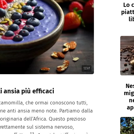
Lo c
piat
li
123rf
Nes
i ansia più efficaci
mig
n
 camomilla, che ormai conoscono tutti,
ap
ane anti ansia meno note. Partiamo dalla
originaria dell’Africa. Questo prezioso
irettamente sul sistema nervoso,