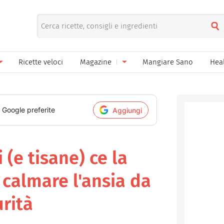
Ricette veloci
Magazine
Mangiare Sano
Hea
nno
Gelati
News
le
Pane pizza focacce
i Google preferite
Aggiungi
ella Donna
Salse e sughi
ella Mamma
Marmellate e confetture
 (e tisane) ce la
el Papà
Conserve
 calmare l'ansia da
een
Ricette di base
rità
Bevande