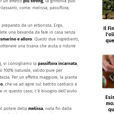
r un effetto
più strong
, la griffonia può
rilassanti, come: melissa, passiflora,
 preparato da un erborista. Ergo,
Il F
olete una bevanda da fare in casa senza
l'o
osmarino e alloro
. Questi due ingredienti,
que
 ottenere una tisana che aiuta a ridurre
g, vi consigliamo la
passiflora incarnata
,
co 100% naturale, valido pure per
tezza. Per un effetto maggiore, la pianta
no
, che va ad agire sul battito cardiaco e
e in questo caso, c’è bisogno dell’aiuto
Esi
moz
 il potere della
melissa
, nota fin dalla
qu