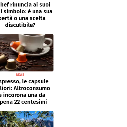
hef rinuncia ai suoi
ti simbolo: è una sua
bertà o una scelta
discutibile?
NEWS
presso, le capsule
liori: Altroconsumo
e incorona una da
pena 22 centesimi