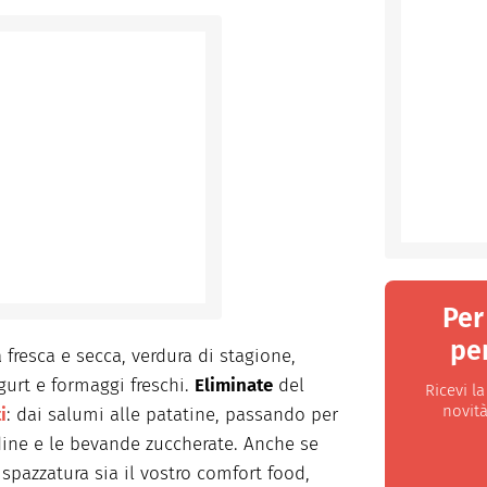
Per
per
ta fresca e secca, verdura di stagione,
gurt e formaggi freschi.
Eliminate
del
Ricevi l
novità
i
: dai salumi alle patatine, passando per
ndine e le bevande zuccherate. Anche se
spazzatura sia il vostro comfort food,