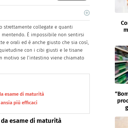
i, è laureata in Scienze Storiche. Curiosa e
Co
food e green dal 2018.
 strettamente collegate e quanti
m
o mentendo. È impossibile non sentirsi
itte e orali ed è anche giusto che sia così,
ietudine con i cibi giusti e le tisane
 un motivo se l’intestino viene chiamato
“Bom
 da esame di maturità
prod
 ansia più efficaci
g
a da esame di maturità