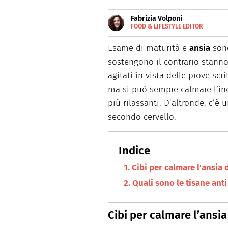
Fabrizia Volponi
FOOD & LIFESTYLE EDITOR
E-
Nata nella città delle 100 torr
MAIL
schietta, scrive di lifestyle, 
Esame di maturità e
ansia
sono
sostengono il contrario stann
agitati in vista delle prove scr
ma si può sempre calmare l’inqu
più rilassanti. D’altronde, c’è
secondo cervello.
Cibi per calmare l'ansia
Quali sono le tisane anti
Cibi per calmare l’ansi