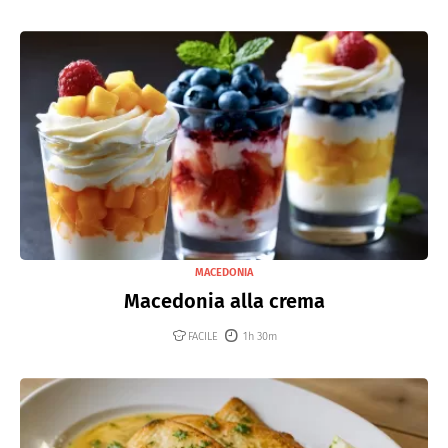
MACEDONIA
Macedonia alla crema
FACILE
1h 30m