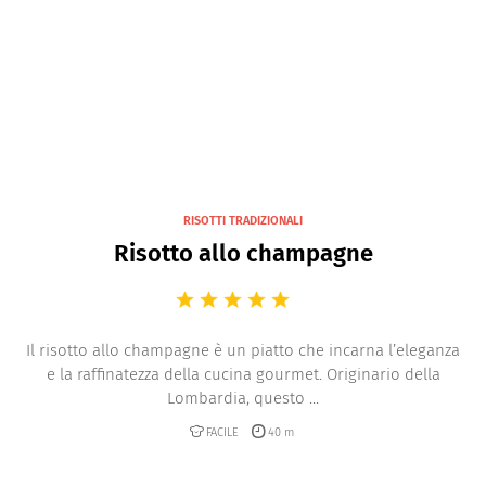
Risotti con verdure
Risotti integrali
RISOTTI TRADIZIONALI
Risotto allo champagne
Il risotto allo champagne è un piatto che incarna l’eleganza
e la raffinatezza della cucina gourmet. Originario della
Lombardia, questo ...
FACILE
40 m