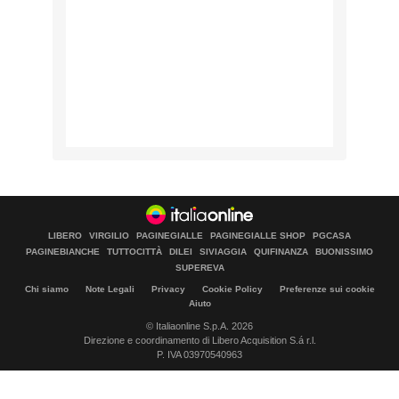
LIBERO
VIRGILIO
PAGINEGIALLE
PAGINEGIALLE SHOP
PGCASA
PAGINEBIANCHE
TUTTOCITTÀ
DILEI
SIVIAGGIA
QUIFINANZA
BUONISSIMO
SUPEREVA
Chi siamo
Note Legali
Privacy
Cookie Policy
Preferenze sui cookie
Aiuto
© Italiaonline S.p.A. 2026
Direzione e coordinamento di Libero Acquisition S.á r.l.
P. IVA 03970540963