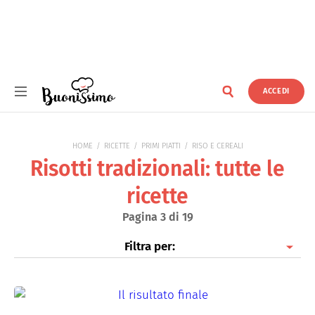
ACCEDI
Buonissimo
HOME
RICETTE
PRIMI PIATTI
RISO E CEREALI
Risotti tradizionali: tutte le
ricette
Pagina 3 di 19
Filtra per:
Risotti tradizionali
Risotti con pesce