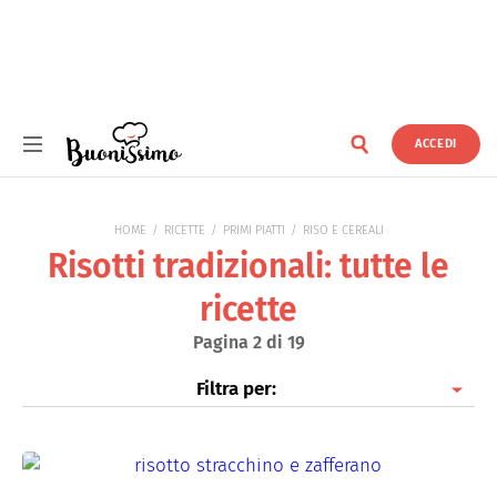
ACCEDI
Buonissimo
HOME
RICETTE
PRIMI PIATTI
RISO E CEREALI
Risotti tradizionali: tutte le
ricette
Pagina 2 di 19
Filtra per:
Risotti tradizionali
Risotti con pesce