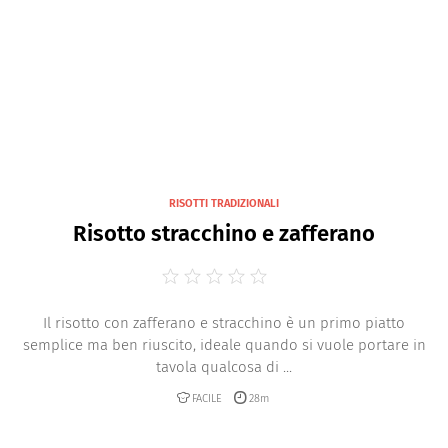
Risotti con verdure
Risotti integrali
RISOTTI TRADIZIONALI
Risotto stracchino e zafferano
Il risotto con zafferano e stracchino è un primo piatto
semplice ma ben riuscito, ideale quando si vuole portare in
tavola qualcosa di ...
FACILE
28m