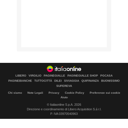
LIBERO
VIRGILIO
PAGINEGIALLE
PAGINEGIALLE SHOP
PGCASA
PAGINEBIANCHE
TUTTOCITTÀ
DILEI
SIVIAGGIA
QUIFINANZA
BUONISSIMO
SUPEREVA
Chi siamo
Note Legali
Privacy
Cookie Policy
Preferenze sui cookie
Aiuto
© Italiaonline S.p.A. 2026
Direzione e coordinamento di Libero Acquisition S.á r.l.
P. IVA 03970540963