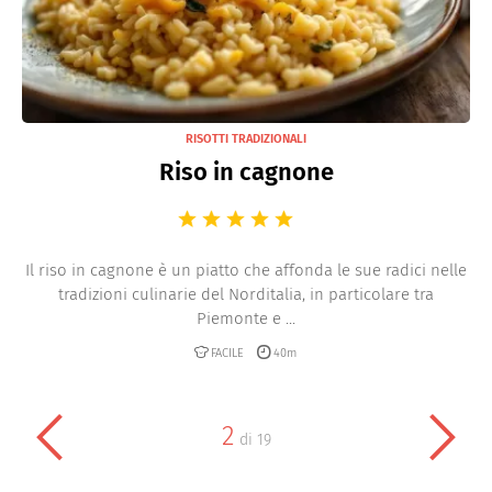
RISOTTI TRADIZIONALI
Riso in cagnone
Il riso in cagnone è un piatto che affonda le sue radici nelle
tradizioni culinarie del Norditalia, in particolare tra
Piemonte e ...
FACILE
40m
2
di
19