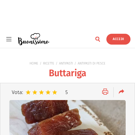
ACCEDI
Buonissimo
HOME
RICETTE
ANTIPASTI
ANTIPASTI DI PESCE
Buttariga
Vota:
5