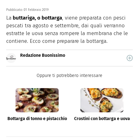
Pubblicato:
01 Febbraio 2019
La
buttariga, o bottarga
, viene preparata con pesci
pescati tra agosto e settembre, dai quali verranno
estratte le uova senza rompere la membrana che le
contiene. Ecco come preparare la bottarga.
Redazione Buonissimo
Buonissimo è il magazine di cucina di Italiaonline nel
quale trovi idee veloci, facili e spiegate passo passo.
Oppure ti potrebbero interessare
Bottarga di tonno e pistacchio
Crostini con bottarga e uova