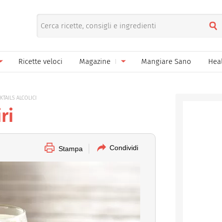
Ricette veloci
Magazine
Mangiare Sano
Hea
nno
Gelati
News
KTAILS ALCOLICI
le
Pane pizza focacce
ri
ella Donna
Salse e sughi
ella Mamma
Marmellate e confetture
Condividi
Stampa
el Papà
Conserve
een
Ricette di base
Bevande