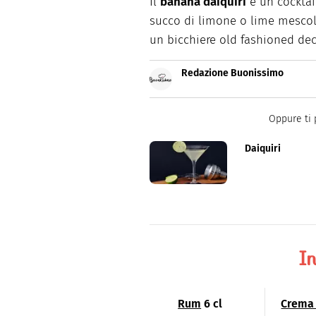
Il
banana daiquiri
è un cocktai
succo di limone o lime mescola
un bicchiere old fashioned de
Redazione Buonissimo
Buonissimo è il magazine di cu
facili e spiegate passo passo.
Oppure ti 
Daiquiri
In
Rum
6 cl
Crema