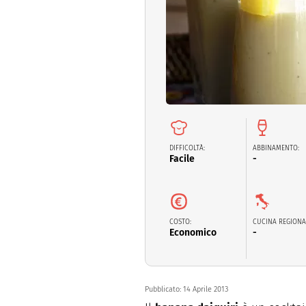
Dolci
Pasqua
San Val
DIFFICOLTÀ:
ABBINAMENTO:
Facile
-
COSTO:
CUCINA REGIONA
Economico
-
Pubblicato:
14 Aprile 2013