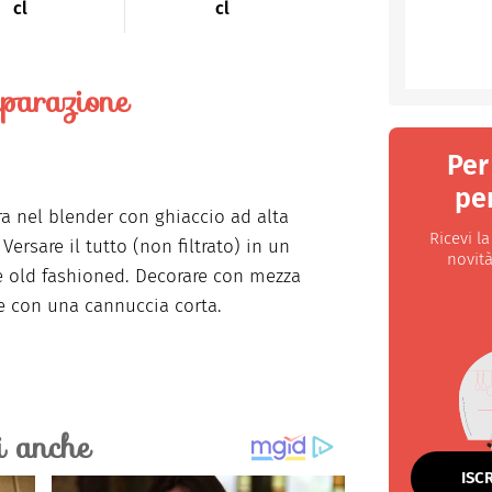
cl
cl
parazione
Per
per
ra nel blender con ghiaccio ad alta
Ricevi l
 Versare il tutto (non filtrato) in un
novità
e old fashioned. Decorare con mezza
 con una cannuccia corta.
ISC