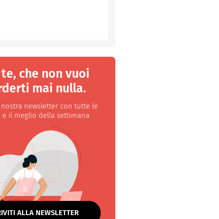
 te, che non vuoi
derti mai nulla.
a nostra newsletter con tutte le
 e il meglio della settimana
RIVITI ALLA NEWSLETTER