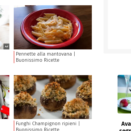
Ava
segr