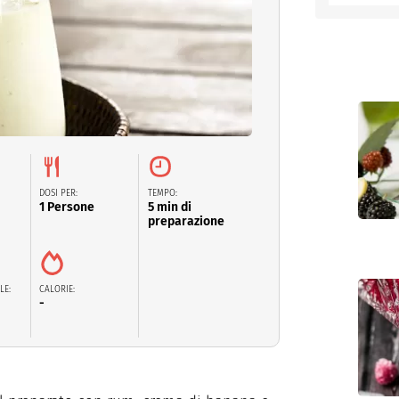
entino
DOSI PER:
TEMPO:
1 Persone
5 min di
preparazione
LE:
CALORIE:
-