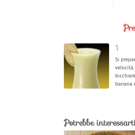
Pre
Si prepa
velocità.
bicchier
banana e