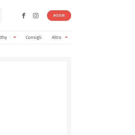
ACCEDI
lthy
Consigli
Altro
Ricette vegetariane
Ingredienti
Ricette vegane
Vini & Birre
Senza glutine
Cucina regionale
Senza lattosio
Cucina internazionale
Senza zucchero
Esperti
Senza burro
Contatti
Senza lievito