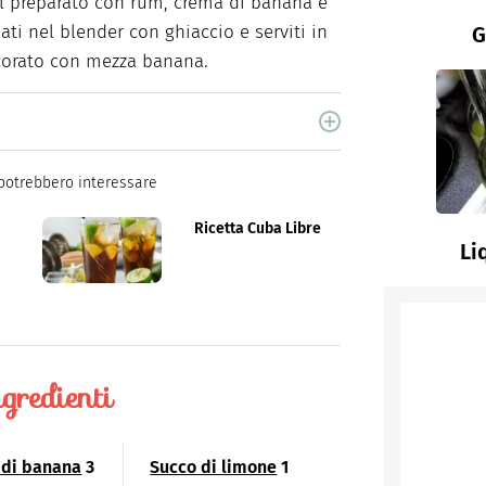
l preparato con rum, crema di banana e
ti nel blender con ghiaccio e serviti in
G
corato con mezza banana.
cina di Italiaonline nel quale trovi idee veloci,
potrebbero interessare
Ricetta Cuba Libre
Li
gredienti
 di banana
3
Succo di limone
1