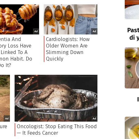
Past
di 