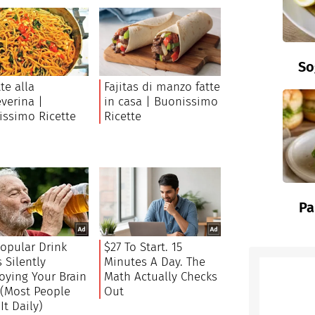
So
Pa