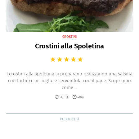
CROSTINI
Crostini alla Spoletina
I crostini alla spoletina si preparano realizzando una salsina
con tartufi e acciughe e servendola con il pane. Scopriamo
come ...
FACILE
40m