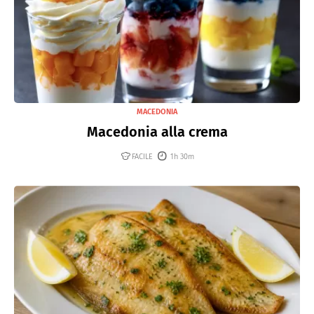
MACEDONIA
Macedonia alla crema
FACILE
1h 30m