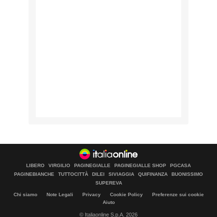
LIBERO
VIRGILIO
PAGINEGIALLE
PAGINEGIALLE SHOP
PGCASA
PAGINEBIANCHE
TUTTOCITTÀ
DILEI
SIVIAGGIA
QUIFINANZA
BUONISSIMO
SUPEREVA
Chi siamo
Note Legali
Privacy
Cookie Policy
Preferenze sui cookie
Aiuto
© Italiaonline S.p.A. 2026