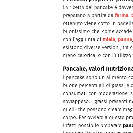
La ricetta dei pancake è davve
preparano a partire da
farina
,
ottenuto viene cotto in padella.
buonissimo che, come accade p
con l’aggiunta di
miele
,
panna
esistono diverse versioni, tra 
meno calorica, o con l’utilizzo
Pancake, valori nutriziona
I pancake sono un alimento c
buone percentuali di grassi e 
consumati con moderazione, sp
sovrappeso. I grassi presenti n
quelli che possono creare mag
corpo. Per ovviare a queste pro
infatti possibile preparare
panc