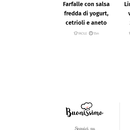
Farfalle con salsa
Li
fredda di yogurt,
cetrioli e aneto
FACILE
55m
Seguici su