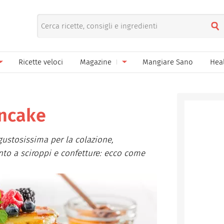
Ricette veloci
Magazine
Mangiare Sano
Hea
nno
Gelati
News
le
Pane pizza focacce
ancake
ella Donna
Salse e sughi
gustosissima per la colazione,
ella Mamma
Marmellate e confetture
o a sciroppi e confetture: ecco come
el Papà
Conserve
een
Ricette di base
Bevande