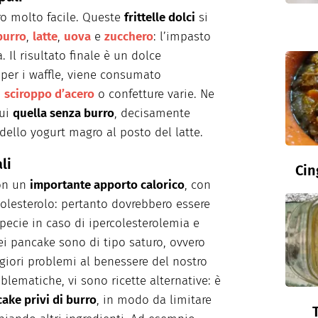
ro molto facile. Queste
frittelle dolci
si
burro
,
latte
,
uova
e
zucchero
: l’impasto
 Il risultato finale è un dolce
er i waffle, viene consumato
,
sciroppo d’acero
o confetture varie. Ne
cui
quella senza burro
, decisamente
 dello yogurt magro al posto del latte.
li
Cin
on un
importante apporto calorico
, con
colesterolo: pertanto dovrebbero essere
ecie in caso di ipercolesterolemia e
ei pancake sono di tipo saturo, ovvero
giori problemi al benessere del nostro
blematiche, vi sono ricette alternative: è
ake privi di burro
, in modo da limitare