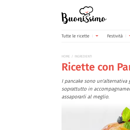
Buonissimo
Tutte le ricette
Festività
Antipasti
Capoda
HOME
INGREDIENTI
Primi piatti
Carneva
Ricette con P
Secondi piatti
Festa d
I pancake sono un'alternativa 
Piatti unici
Festa d
soprattutto in accompagnament
assaporarli al meglio.
Contorni
Festa d
Formaggi
Hallow
Frutta
Natale