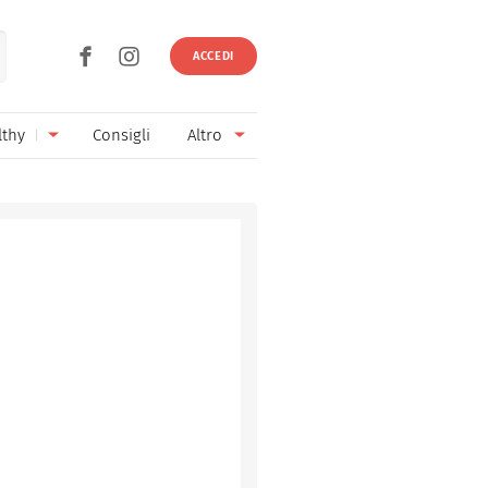
ACCEDI
lthy
Consigli
Altro
Ricette vegetariane
Ingredienti
Ricette vegane
Vini & Birre
Senza glutine
Cucina regionale
Senza lattosio
Cucina internazionale
Senza zucchero
Esperti
Senza burro
Contatti
Senza lievito