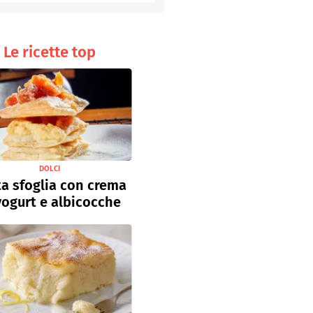
Senza uova
Ricette light
Le ricette top
DOLCI
a sfoglia con crema
yogurt e albicocche