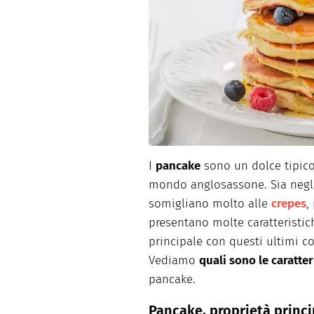
Dolci
Pasqua
San Val
I
pancake
sono un dolce tipico d
mondo anglosassone. Sia negli 
somigliano molto alle
crepes
,
presentano molte caratteristi
principale con questi ultimi co
Vediamo
quali sono le caratter
pancake.
Pancake, proprietà princi