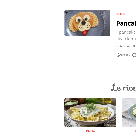
DOLCI
Pancak
I pancake
divertenti
spasso, ma
FACILE
Le ric
PASTA