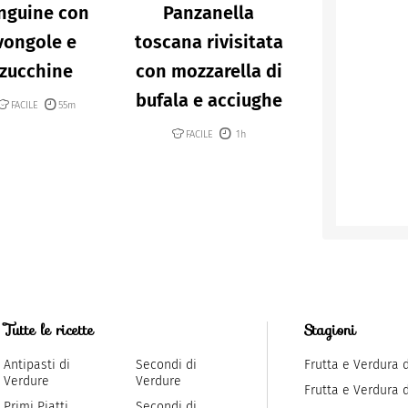
nguine con
Panzanella
vongole e
toscana rivisitata
zucchine
con mozzarella di
bufala e acciughe
FACILE
55m
FACILE
1h
Tutte le ricette
Stagioni
Antipasti di
Secondi di
Frutta e Verdura 
Verdure
Verdure
Frutta e Verdura 
Primi Piatti
Secondi di