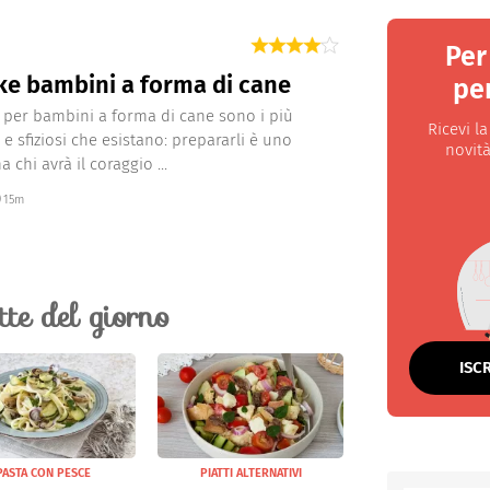
Per
e bambini a forma di cane
per
 per bambini a forma di cane sono i più
Ricevi l
 e sfiziosi che esistano: prepararli è uno
novità
 chi avrà il coraggio ...
15m
ette del giorno
ISC
PASTA CON PESCE
PIATTI ALTERNATIVI