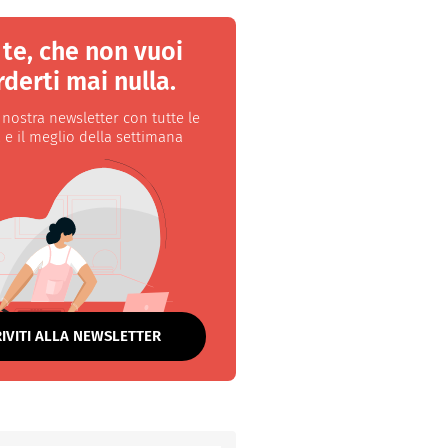
 te, che non vuoi
derti mai nulla.
a nostra newsletter con tutte le
 e il meglio della settimana
RIVITI ALLA NEWSLETTER