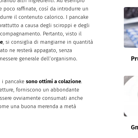
biando altri ingredienti. Ad esempio
e poco raffinate, così da introdurre un
durre il contenuto calorico. I pancake
prattutto a causa degli sciroppi e degli
accompagnamento. Pertanto, visto il
ke
, si consiglia di mangiarne in quantità
lato ne resterà appagato, senza
Pr
nessere generale dell’organismo.
, i pancake
sono ottimi a colazione
.
etture, forniscono un abbondante
essere ovviamente consumati anche
 come una buona merenda a metà
Gn