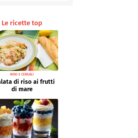
Senza uova
Ricette light
Le ricette top
RISO E CEREALI
lata di riso ai frutti
di mare