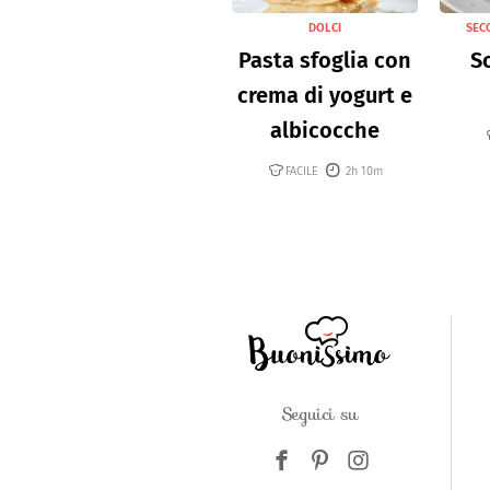
DOLCI
SECO
Pasta sfoglia con
So
crema di yogurt e
albicocche
FACILE
2h 10m
Seguici su