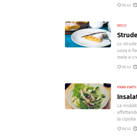
Dolci
Pasqua
FACILE
San Val
DOLCI
Strude
Lo strude
uova e fa
mele e cr
FACILE
PRIMI PIATTI
Insala
La insala
affettand
la cipolla 
FACILE