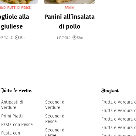
NDI PIATTI DI PESCE
PANINI
gliole alla
Panini all’insalata
giuliese
di pollo
FACILE
35m
FACILE
55m
Tutte le ricette
Stagioni
Antipasti di
Secondi di
Frutta e Verdura 
Verdure
Verdure
Frutta e Verdura 
Primi Piatti
Secondi di
Frutta e Verdura d
Pesce
Pasta con Pesce
Frutta e Verdura 
Secondi di
Pasta con
Carne