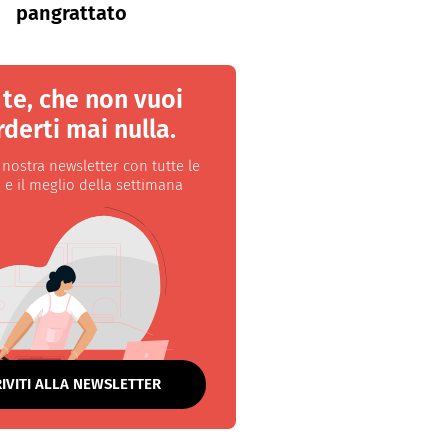
pangrattato
 te, che non vuoi
derti mai nulla.
a nostra newsletter con tutte le
 e il meglio della settimana
RIVITI ALLA NEWSLETTER