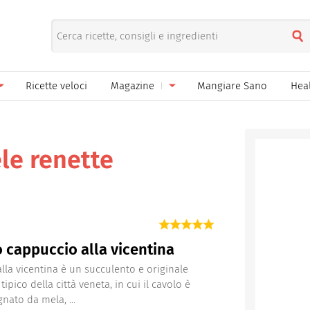
Ricette veloci
Magazine
Mangiare Sano
Hea
nno
Gelati
News
le
Pane pizza focacce
le renette
ella Donna
Salse e sughi
ella Mamma
Marmellate e confetture
el Papà
Conserve
 cappuccio alla vicentina
een
Ricette di base
 alla vicentina è un succulento e originale
ipico della città veneta, in cui il cavolo è
Bevande
ato da mela, ...