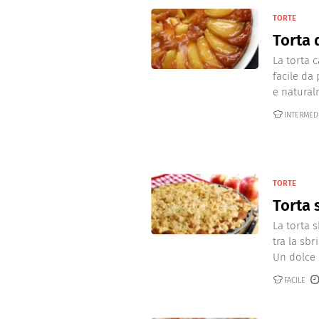
TORTE
Torta 
La torta 
facile da
e naturalm
INTERMED
TORTE
Torta 
La torta 
tra la sbr
Un dolce .
FACILE