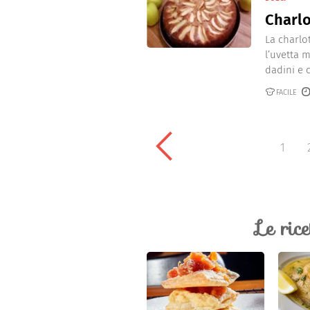
Charlo
La charlo
l’uvetta 
dadini e c
FACILE
1
Le ric