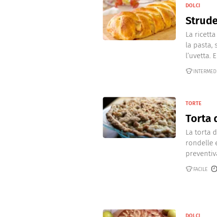
DOLCI
Strude
La ricett
la pasta,
l’uvetta. 
INTERMED
TORTE
Torta 
La torta 
rondelle
preventiv
FACILE
DOLCI