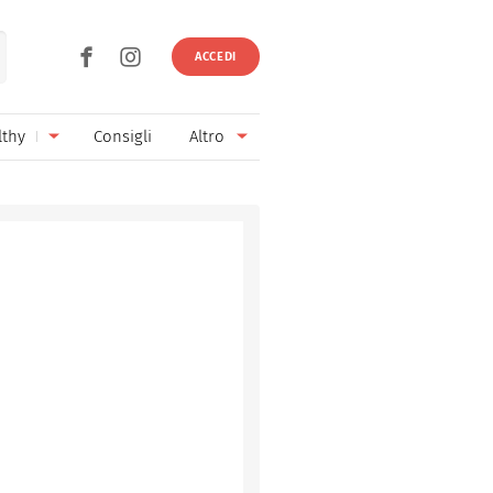
ACCEDI
lthy
Consigli
Altro
Ricette vegetariane
Ingredienti
Ricette vegane
Vini & Birre
Senza glutine
Cucina regionale
Senza lattosio
Cucina internazionale
Senza zucchero
Esperti
Senza burro
Contatti
Senza lievito