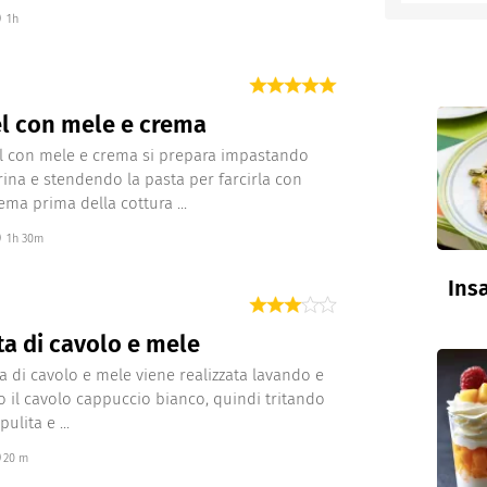
1h
entino
l con mele e crema
l con mele e crema si prepara impastando
rina e stendendo la pasta per farcirla con
ema prima della cottura ...
1h 30m
Insa
ta di cavolo e mele
ta di cavolo e mele viene realizzata lavando e
o il cavolo cappuccio bianco, quindi tritando
pulita e ...
20 m