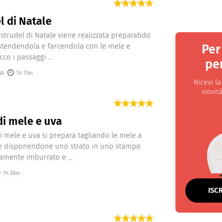
l di Natale
a strudel di Natale viene realizzata preparabdo
 stendendola e farcendola con le mele e
Per
Ecco i passaggi ...
per
IA
1h 15m
Ricevi l
novità
di mele e uva
di mele e uva si prepara tagliando le mele a
 e disponendone uno strato in uno stampo
amente imburrato e ...
1h 20m
ISC