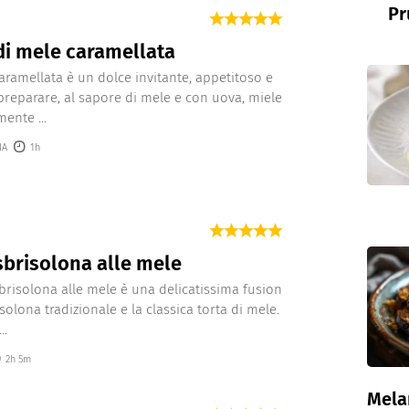
Pr
di mele caramellata
caramellata è un dolce invitante, appetitoso e
 preparare, al sapore di mele e con uova, miele
ente ...
IA
1h
sbrisolona alle mele
sbrisolona alle mele è una delicatissima fusion
isolona tradizionale e la classica torta di mele.
..
2h 5m
Mela