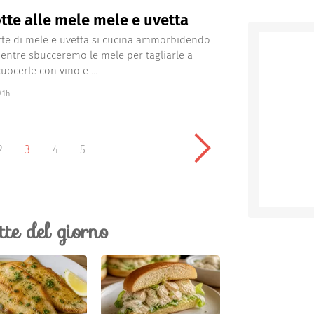
tte alle mele mele e uvetta
tte di mele e uvetta si cucina ammorbidendo
mentre sbucceremo le mele per tagliarle a
uocerle con vino e ...
1h
2
3
4
5
ette del giorno