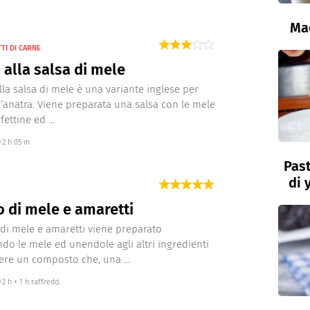
Ma
TI DI CARNE
 alla salsa di mele
alla salsa di mele è una variante inglese per
l’anatra. Viene preparata una salsa con le mele
fettine ed ...
2 h 05 m
Past
di 
 di mele e amaretti
 di mele e amaretti viene preparato
ndo le mele ed unendole agli altri ingredienti
ere un composto che, una ...
2 h + 1 h raffredd.