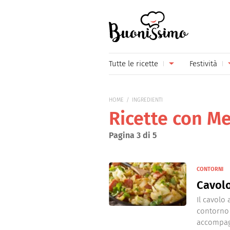
Buonissimo
Tutte le ricette
Festività
Antipasti
Capoda
HOME
INGREDIENTI
Primi piatti
Carneva
Ricette con Me
Secondi piatti
Festa d
Pagina 3 di 5
Piatti unici
Festa d
CONTORNI
Contorni
Festa d
Cavolo
Formaggi
Hallow
Il cavolo
contorno t
Frutta
Natale
accompagn