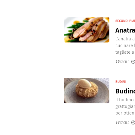
SECONDI PIAT
Anatra
L’anatra 
cucinare 
tagliate a 
FACILE
BUDINI
Budino
Il budino
grattugia
per otten
FACILE