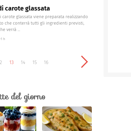
di carote glassata
di carote glassata viene preparata realizzando
 che conterrà tutti gli ingredienti previsti,
e verrà ...
1 h
2
13
14
15
16
ette del giorno