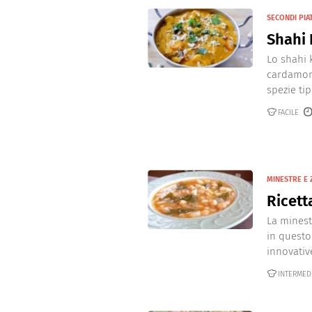
SECONDI PIAT
Shahi
Lo shahi 
cardamomo
spezie tip
FACILE
MINESTRE E 
Ricett
La minest
in questo
innovative
INTERMED