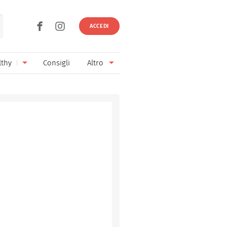
ACCEDI
lthy
Consigli
Altro
Ricette vegetariane
Ingredienti
Ricette vegane
Vini & Birre
Senza glutine
Cucina regionale
Senza lattosio
Cucina internazionale
Senza zucchero
Esperti
Senza burro
Contatti
Senza lievito