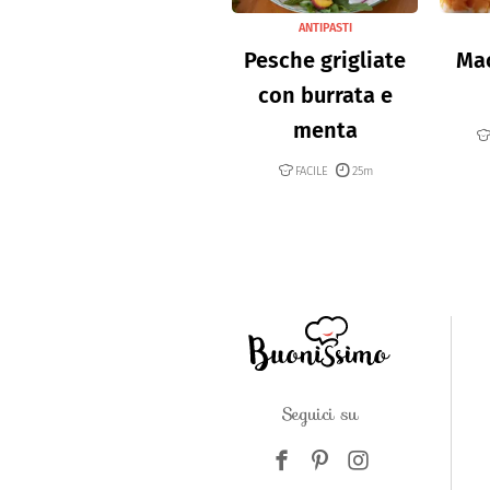
ANTIPASTI
Pesche grigliate
Mac
con burrata e
menta
FACILE
25m
Seguici su