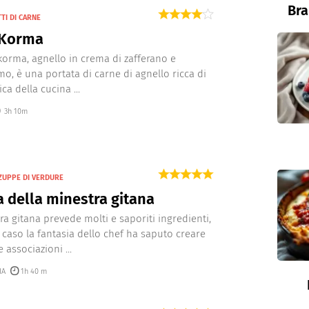
Bra
TI DI CARNE
 Korma
korma, agnello in crema di zafferano e
, è una portata di carne di agnello ricca di
ica della cucina ...
3h 10m
ZUPPE DI VERDURE
a della minestra gitana
ra gitana prevede molti e saporiti ingredienti,
 caso la fantasia dello chef ha saputo creare
 associazioni ...
IA
1h 40 m