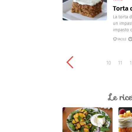
Torta 
La torta 
un impasto
impasto ch
FACILE
10
11
1
Le ric