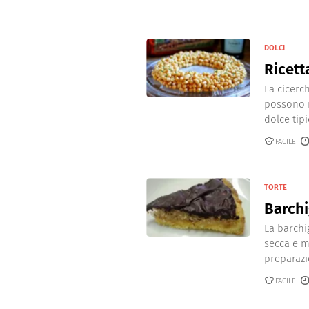
DOLCI
Ricett
La cicerc
possono m
dolce tipi
FACILE
TORTE
Barchi
La barchig
secca e m
preparazio
FACILE