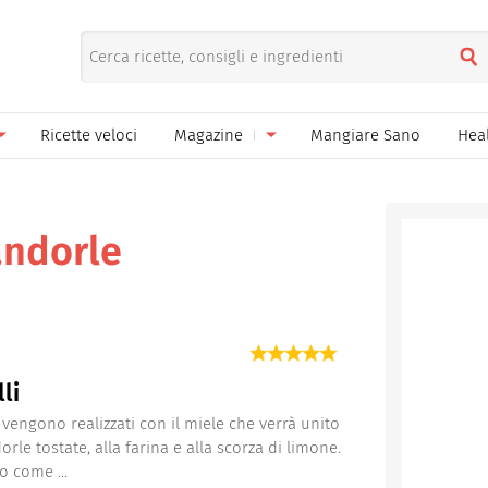
Ricette veloci
Magazine
Mangiare Sano
Hea
nno
Gelati
News
le
Pane pizza focacce
andorle
ella Donna
Salse e sughi
ella Mamma
Marmellate e confetture
el Papà
Conserve
li
een
Ricette di base
i vengono realizzati con il miele che verrà unito
rle tostate, alla farina e alla scorza di limone.
Bevande
 come ...