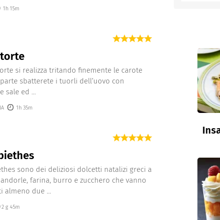
1h 15m
entino
torte
orte si realizza tritando finemente le carote
parte sbatterete i tuorli dell’uovo con
 sale ed ...
IA
1h 35m
Insa
biethes
thes sono dei deliziosi dolcetti natalizi greci a
andorle, farina, burro e zucchero che vanno
 almeno due ...
2 g 45m