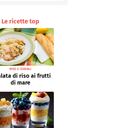
Senza uova
Ricette light
Le ricette top
RISO E CEREALI
lata di riso ai frutti
di mare