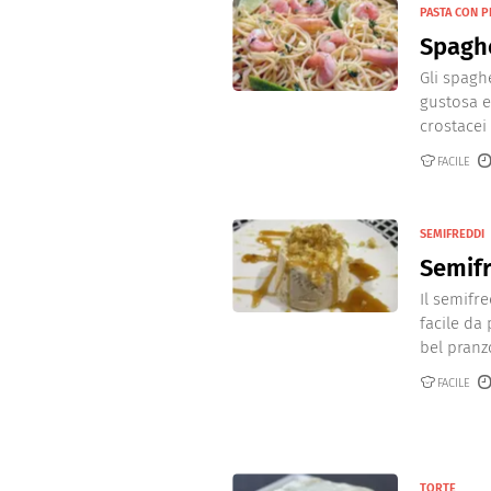
PASTA CON P
Spaghe
Gli spagh
gustosa e
crostacei a
FACILE
SEMIFREDDI
Semif
Il semifr
facile da
bel pranzo
FACILE
TORTE