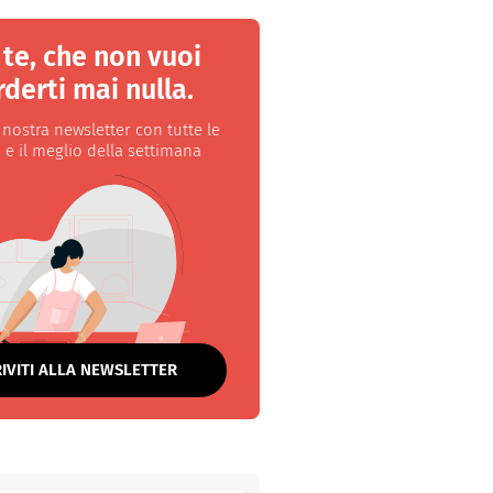
 te, che non vuoi
derti mai nulla.
a nostra newsletter con tutte le
 e il meglio della settimana
RIVITI ALLA NEWSLETTER