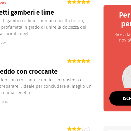
ESCE
tti gamberi e lime
Per
etti gamberi e lime sono una ricetta fresca,
per
 profumata in grado di unire la dolcezza dei
ll’acidità degli ...
Ricevi l
novità
25m
reddo con croccante
eddo con croccante è un dessert gustoso e
 preparare, l’ideale per concludere al meglio un
 o una cenetta ...
ISC
30 m