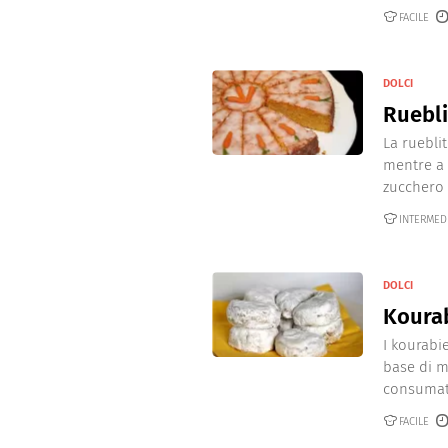
Dolci
Pasqua
FACILE
San Val
DOLCI
Ruebli
La rueblit
mentre a 
zucchero e
INTERMED
DOLCI
Koura
I kourabie
base di m
consumati
FACILE