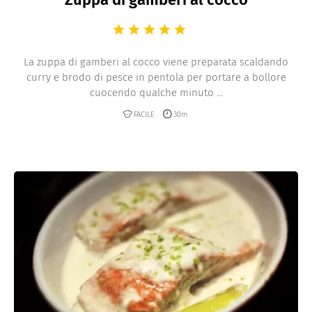
La zuppa di gamberi al cocco viene preparata scaldando
curry e brodo di pesce in pentola per portare a bollore
cuocendo qualche minuto ...
FACILE
30m