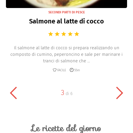
SECONDI PIATTI DI PESCE
Salmone al latte di cocco
Il salmone al latte di cocco si prepara realizzando un
composto di cumino, peperoncino e sale per marinare i
tranci di salmone che ...
FACILE
55m
3
di
6
Le ricette del giorno