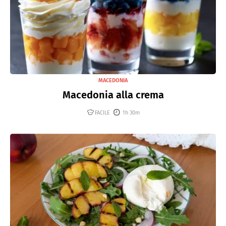
MACEDONIA
Macedonia alla crema
FACILE
1h 30m