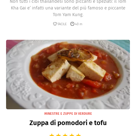
Non tutti i cibi thailandesi sono piccanti e speziati: il Tom
Kha Gai e’ infatti una variante del più famoso e piccante
Tom Yam Kung.
FACILE
40 m
MINESTRE E ZUPPE DI VERDURE
Zuppa di pomodori e tofu