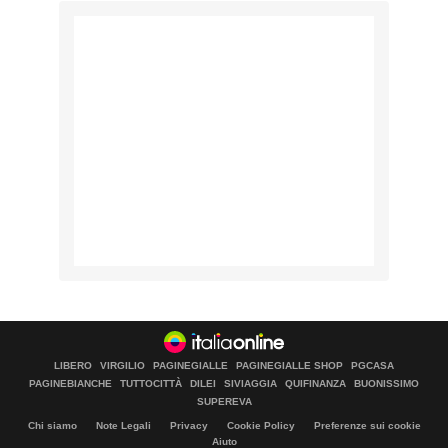
LIBERO
VIRGILIO
PAGINEGIALLE
PAGINEGIALLE SHOP
PGCASA
PAGINEBIANCHE
TUTTOCITTÀ
DILEI
SIVIAGGIA
QUIFINANZA
BUONISSIMO
SUPEREVA
Chi siamo
Note Legali
Privacy
Cookie Policy
Preferenze sui cookie
Aiuto