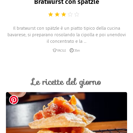
Bratwurst con spätzle
Il bratwurst con spätzle è un piatto tipico della cucina
bavarese, si preparano rosolando la cipolla e poi unendovi
il concentrato e la ...
FACILE
35m
Le ricette del giorno