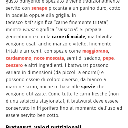
gusto pungente e speziato e viene tradizionalmente
servito con
senape
piccante e un panino duro, cotto
in padella oppure alla griglia. In
tedesco
brät
significa “carne finemente tritata”,
mentre
wurst
significa “salsiccia”. Si prepara
generalmente con la
carne di maiale
, ma talvolta
vengono usati anche manzo e vitello, finemente
tritati e arricchiti con spezie come
maggiorana
,
cardamomo
,
noce moscata
, semi di sedano,
pepe
,
zenzero
e altri ingredienti. I bratwurst possono
variare in dimensioni (da piccoli a enormi) e
possono essere di colore diverso, da bianco a
marrone scuro, anche in base alle
spezie
che
vengono utilizzate. Come tutte le carni fresche (non
è una salsiccia stagionata), il bratwurst deve essere
conservato in frigorifero fino al momento dell’uso ed
essere servito ben cotto.
Bratwurst, valori nutrizionali