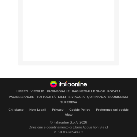
LIBERO
VIRGILIO
PAGINEGIALLE
PAGINEGIALLE SHOP
PGCASA
PAGINEBIANCHE
TUTTOCITTÀ
DILEI
SIVIAGGIA
QUIFINANZA
BUONISSIMO
SUPEREVA
Chi siamo
Note Legali
Privacy
Cookie Policy
Preferenze sui cookie
Aiuto
© Italiaonline S.p.A. 2026
Direzione e coordinamento di Libero Acquisition S.á r.l.
P. IVA 03970540963