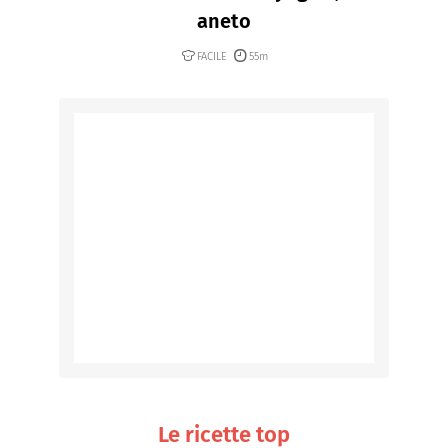
aneto
FACILE
55m
Le ricette top