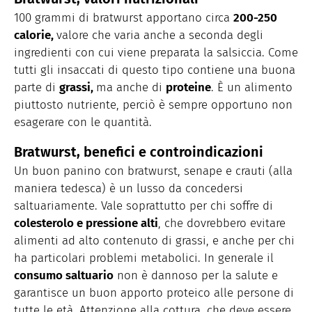
100
grammi di bratwurst apportano circa
200-250
calorie,
valore che varia anche a seconda degli
ingredienti con cui viene preparata la salsiccia. Come
tutti gli insaccati di questo tipo c
ontiene una buona
parte di
grassi,
ma anche di
proteine
. È un alimento
piuttosto nutriente, perciò è sempre opportuno non
esagerare con le quantità.
Bratwurst, benefici e controindicazioni
Un buon panino con bratwurst, senape e crauti (alla
maniera tedesca) è un lusso da concedersi
saltuariamente. Vale soprattutto per chi soffre di
colesterolo e pressione alti
, che dovrebbero evitare
alimenti ad alto contenuto di grassi, e anche per chi
ha particolari problemi metabolici. In generale il
consumo saltuario
non è dannoso per la salute e
garantisce un buon apporto proteico alle persone di
tutte le età. Attenzione alla cottura, che deve essere