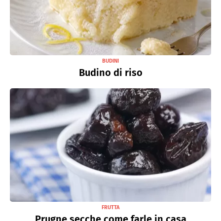
BUDINI
Budino di riso
FRUTTA
Prugne secche come farle in casa