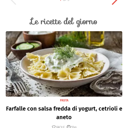
Le ricette del giorno
PASTA
Farfalle con salsa fredda di yogurt, cetrioli e
aneto
FACILE
55m