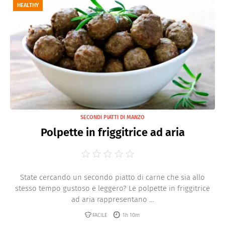
HEALTHY
SECONDI PIATTI DI MANZO
Polpette in friggitrice ad aria
State cercando un secondo piatto di carne che sia allo
stesso tempo gustoso e leggero? Le polpette in friggitrice
ad aria rappresentano ...
FACILE
1h 10m