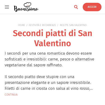
ACCEDI
Buonissimo
HOME
FESTIVITÀ E RICORRENZE
RICETTE SAN VALENTINO
Secondi piatti di San
Valentino
I secondi per una cena romantica devono essere
sofisticati e irresistibili: carne, pesce o alternative
vegetariane dal sapore raffinato.
Il secondo piatto deve stupire con una
presentazione elegante e un sapore irresistibile.
Filetti di carne in crosta con salsa al vino rosso,
branzino al cartoccio con agrumi e finocchi, oppure
CONTINUA
un tortino di melanzane e formaggi filanti per una