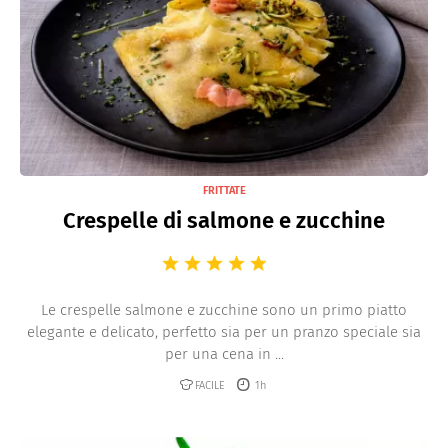
FRITTATE
Crespelle di salmone e zucchine
Le crespelle salmone e zucchine sono un primo piatto
elegante e delicato, perfetto sia per un pranzo speciale sia
per una cena in ...
FACILE
1h