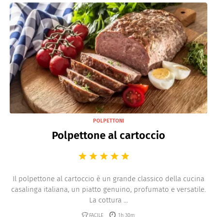
proposta vegetariana gourmet. Aggiungi un contorno
raffinato come purè di patate viola o insalata di
rucola e melograno per un contrasto perfetto.
POLPETTONI
Polpettone al cartoccio
Il polpettone al cartoccio è un grande classico della cucina
casalinga italiana, un piatto genuino, profumato e versatile.
La cottura ...
FACILE
1h 30m