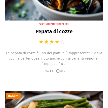
SECONDI PIATTI DI PESCE
Pepata di cozze
La pepata di cozze è uno dei piatti più rappresentativi della
cucina partenopea, noto anche con le varianti regionali
“’mpepata” o ...
FACILE
20m
HEALTHY