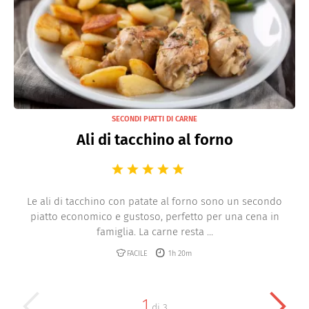
SECONDI PIATTI DI CARNE
Ali di tacchino al forno
Le ali di tacchino con patate al forno sono un secondo
piatto economico e gustoso, perfetto per una cena in
famiglia. La carne resta ...
FACILE
1h 20m
1
di
3